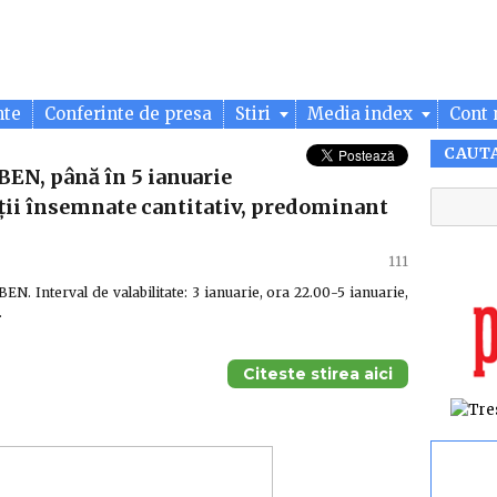
nte
Conferinte de presa
Stiri
Media index
Cont 
CAUT
BEN, până în 5 ianuarie
ații însemnate cantitativ, predominant
111
terval de valabilitate: 3 ianuarie, ora 22.00-5 ianuarie,
…
Citeste stirea aici