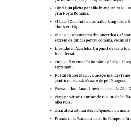
Când sunt plătite pensiile în august 2026. Dat
prin Poșta Română.
31 Iulie | Ziua Internațională a Rangerilor: E
biodiversității
VIDEO | Comunitatea din Bucerdea Grânoasă, 
extrem de dificilă pentru comună, vecini și 
Incendiu în Alba Iulia: Un punct de transform
fost afectat.
Cum va fi vremea în România până pe 31 aug
săptămâni.
Postul Sfintei Marii va începe mai devreme 
pentru marea sărbătoare de pe 15 august.
Viswanathan Anand, invitat special la Alba G
Viață pe vătrai: Contract de 80.000 de lei f
Alba Iuliei
Urșii atacă tot mai des în Apuseni: un mânz d
Frauda de la Bacalaureatul din Câmpeni, în a