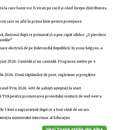
a la care banii vor fi virați pe card și când începe distribuirea
roii care se află în prima linie pentru protejarea
distrusă după ce primarul și-a pus capăt zilelor: „O pierdere
familie”
are electrică de pe Bulevardul Republicii, în zona Selgros, a
ust 2026: Caniculă și iar caniculă. Prognoza meteo pe 4
în 2026. Două săptămâni de post, rugăciune și pregătire
rand Prix 2026: 400 de șahiști așteptați la start
ără TVA pentru promovarea proiectului centurii de sud-vest a
e 5 luni a supraviețuit după ce a fost rănit de un urs
tenția ministrului interimar al Educației
Vezi Toate stirile din Alba