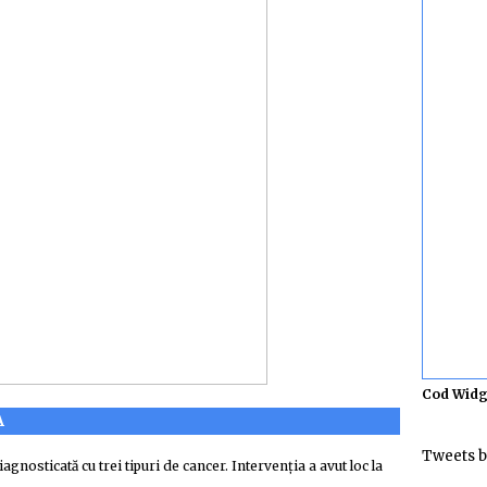
Cod Widg
A
Tweets b
agnosticată cu trei tipuri de cancer. Intervenția a avut loc la