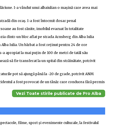
elăciune. I-a vândut unui albaiulian o mașină care avea mai
 stradă din oraș. I-a fost întocmit dosar penal
soane au fost rănite, imobilul evacuat în totalitate
ozia dintr-un bloc aflat pe strada Arnsberg din Alba Iulia
Alba Iulia. Un bărbat a fost reținut pentru 24 de ore
-a apropiat la mai puțin de 100 de metri de tatăl său
ează să fie transferat la un spital din străinătate, potrivit
turile pot să ajungă până la -20 de grade, potrivit ANM
ccidentul a fost provocat de un tânăr care conducea fără permis
Vezi Toate stirile publicate de Pro Alba
pectacole, filme, sport și evenimente culturale, la festivalul