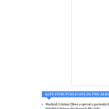
ALTE STIRI PUBLICATE DE PRO ALB
Medicul Cristian Țibea a operat o pacientă di
Spitalul Județean de Urgență Alba Iulia