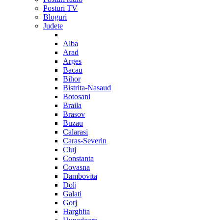
Posturi TV
Bloguri
Judete
Alba
Arad
Arges
Bacau
Bihor
Bistrita-Nasaud
Botosani
Braila
Brasov
Buzau
Calarasi
Caras-Severin
Cluj
Constanta
Covasna
Dambovita
Dolj
Galati
Gorj
Harghita