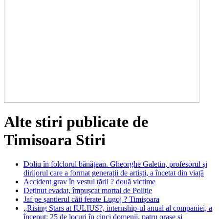
Alte stiri publicate de
Timisoara Stiri
Doliu în folclorul bănățean. Gheorghe Galetin, profesorul și
dirijorul care a format generații de artiști, a încetat din viață
Accident grav în vestul țării ? două victime
Deținut evadat, împușcat mortal de Poliție
Jaf pe șantierul căii ferate Lugoj ? Timișoara
„Rising Stars at IULIUS?, internship-ul anual al companiei, a
început: 25 de locuri în cinci domenii, patru orașe și