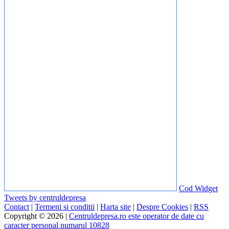
Cod Widget
Tweets by centruldepresa
Contact
|
Termeni si conditii
|
Harta site
|
Despre Cookies
|
RSS
Copyright © 2026 |
Centruldepresa.ro este operator de date cu
caracter personal numarul 10828