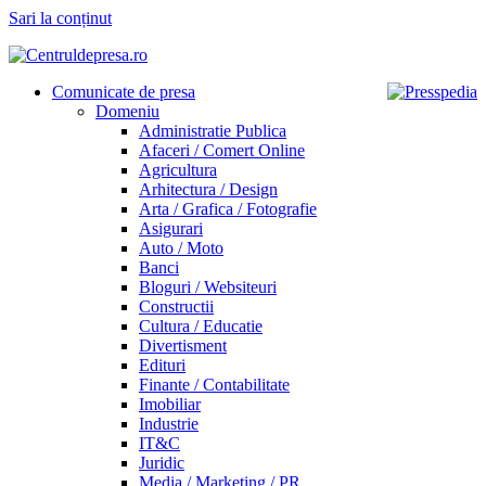
Sari la conținut
Comunicate de presa
Domeniu
Administratie Publica
Afaceri / Comert Online
Agricultura
Arhitectura / Design
Arta / Grafica / Fotografie
Asigurari
Auto / Moto
Banci
Bloguri / Websiteuri
Constructii
Cultura / Educatie
Divertisment
Edituri
Finante / Contabilitate
Imobiliar
Industrie
IT&C
Juridic
Media / Marketing / PR