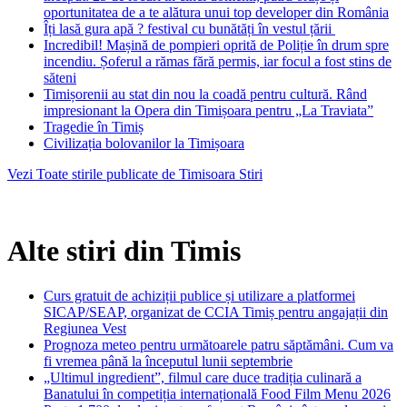
oportunitatea de a te alătura unui top developer din România
Îți lasă gura apă ? festival cu bunătăți în vestul țării
Incredibil! Mașină de pompieri oprită de Poliție în drum spre
incendiu. Șoferul a rămas fără permis, iar focul a fost stins de
săteni
Timișorenii au stat din nou la coadă pentru cultură. Rând
impresionant la Opera din Timișoara pentru „La Traviata”
Tragedie în Timiș
Civilizația bolovanilor la Timișoara
Vezi Toate stirile publicate de Timisoara Stiri
Alte stiri din Timis
Curs gratuit de achiziții publice și utilizare a platformei
SICAP/SEAP, organizat de CCIA Timiș pentru angajații din
Regiunea Vest
Prognoza meteo pentru următoarele patru săptămâni. Cum va
fi vremea până la începutul lunii septembrie
„Ultimul ingredient”, filmul care duce tradiția culinară a
Banatului în competiția internațională Food Film Menu 2026