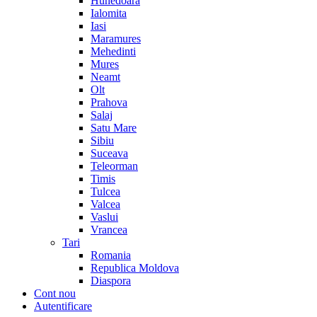
Hunedoara
Ialomita
Iasi
Maramures
Mehedinti
Mures
Neamt
Olt
Prahova
Salaj
Satu Mare
Sibiu
Suceava
Teleorman
Timis
Tulcea
Valcea
Vaslui
Vrancea
Tari
Romania
Republica Moldova
Diaspora
Cont nou
Autentificare