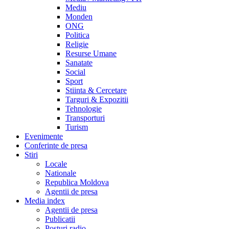
Mediu
Monden
ONG
Politica
Religie
Resurse Umane
Sanatate
Social
Sport
Stiinta & Cercetare
Targuri & Expozitii
Tehnologie
Transporturi
Turism
Evenimente
Conferinte de presa
Stiri
Locale
Nationale
Republica Moldova
Agentii de presa
Media index
Agentii de presa
Publicatii
Posturi radio