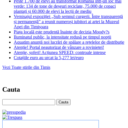
Peste 1.700 de elevi au transformat România într-un loc mai
verde: 134 de tone de deșeuri reciclate, 75.000 de copaci
plantați și 60.000 de elevi la lecții de mediu
Vernisajul expoziției „Sub semnul curgerii. Între transparență
și permanență” a reunit numeroși iubitori ai artei la Muzeul
Apei din Timișoara
Piața locală este prudentă înainte de decizia Moody?s
Iluminatul public, la intensitate redusă pe timpul nopții
Aquatim anunță noi lucrări de spălare a rețelelor de distribuție
Atenție! Portal neautorizat de vânzare a rovinietei!
Atenție, șoferi! Acțiunea SPEED: controale intense
Cotațiile euro au urcat la 5,277 lei/euro
Vezi Toate stirile din Timis
Cauta