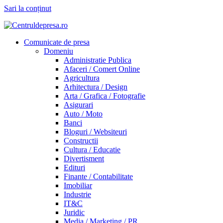
Sari la conținut
Comunicate de presa
Domeniu
Administratie Publica
Afaceri / Comert Online
Agricultura
Arhitectura / Design
Arta / Grafica / Fotografie
Asigurari
Auto / Moto
Banci
Bloguri / Websiteuri
Constructii
Cultura / Educatie
Divertisment
Edituri
Finante / Contabilitate
Imobiliar
Industrie
IT&C
Juridic
Media / Marketing / PR