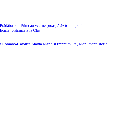
Prădătorilor. Primeau «carne proaspătă» tot timpul”
cială, organizată la Cluj
atolică Sfânta Maria și Împrejmuire, Monument istoric