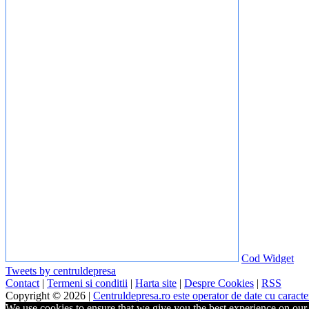
Cod Widget
Tweets by centruldepresa
Contact
|
Termeni si conditii
|
Harta site
|
Despre Cookies
|
RSS
Copyright © 2026 |
Centruldepresa.ro este operator de date cu carac
We use cookies to ensure that we give you the best experience on our w