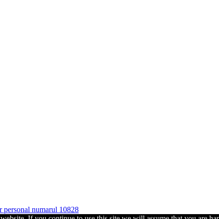
ter personal numarul 10828
ebsite. If you continue to use this site we will assume that you are hap