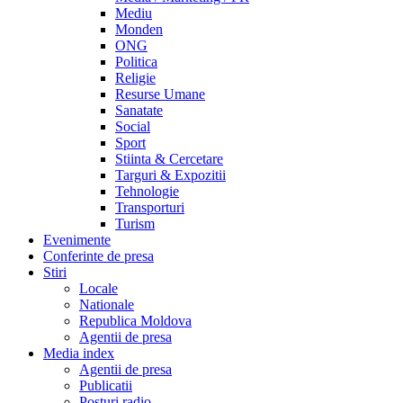
Mediu
Monden
ONG
Politica
Religie
Resurse Umane
Sanatate
Social
Sport
Stiinta & Cercetare
Targuri & Expozitii
Tehnologie
Transporturi
Turism
Evenimente
Conferinte de presa
Stiri
Locale
Nationale
Republica Moldova
Agentii de presa
Media index
Agentii de presa
Publicatii
Posturi radio