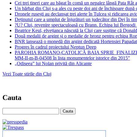
Cei trei tineri care au băgat în comă un nepalez lângă Pata Rât a
Un bărbat din Cluj s-a ales cu peste doi ani de închisoare după c
Dronele rusești au declanșat trei alerte în Tulcea și ridicarea av
Deținutul care a umplut de înjurături un judecător din Dej în ti
?U? Cluj, revenire spectaculoasă cu Brann. Echipa lui Bergodi a
Beatrice Keul, elvețianca născută la Cluj care susține că Dona
Două medalii de argint și o medalie de bronz pentru echipa Româ
BNR lansează o monedă din argint dedicată Hortensiei Papadat-B
Progres în cadrul proiectului Neptun Deep
PAROHIA ROMANO-CATOLICĂ BAIA SPRIE FINALIZEAZĂ IMP
MM-II-m-B-04508 în lista monumentelor istorice din 2015”
„Odiseea” lui Nolan privită din Alicante
Vezi Toate stirile din Cluj
Cauta