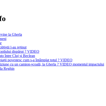
fo
revine la Gherla
rneni
me
ițiștii l-au reținut
 copilului dispărut ? VIDEO
auto între Cluj și Beclean
opiații povestesc cum s-a întâmplat totul ? VIDEO
 coliziune cu un camion-școală, la Gherla ? VIDEO momentul impactului
 la Reghin