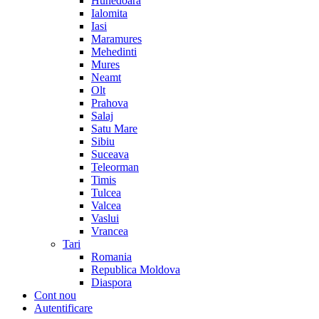
Hunedoara
Ialomita
Iasi
Maramures
Mehedinti
Mures
Neamt
Olt
Prahova
Salaj
Satu Mare
Sibiu
Suceava
Teleorman
Timis
Tulcea
Valcea
Vaslui
Vrancea
Tari
Romania
Republica Moldova
Diaspora
Cont nou
Autentificare