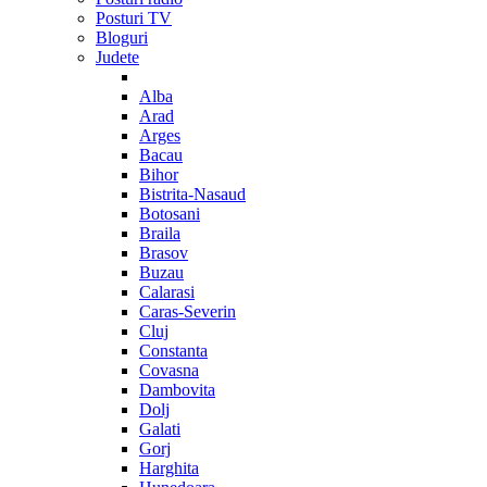
Posturi TV
Bloguri
Judete
Alba
Arad
Arges
Bacau
Bihor
Bistrita-Nasaud
Botosani
Braila
Brasov
Buzau
Calarasi
Caras-Severin
Cluj
Constanta
Covasna
Dambovita
Dolj
Galati
Gorj
Harghita