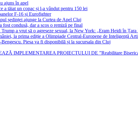
u ajuns în apel
e a tăiat un copac și l-a vândut pentru 150 lei
ioanelor F-16 și Eurofighter
mpul ședinței ajunge la Curtea de Apel Cluj
 fost condusă, dar a scos o remiză pe final
ld Trump a vrut să o agreseze sexual, la New York: „Eram Heidi în Țara 
niei, la prima ediție a Olimpiade Central-Europene de Inteligență Artifi
engescu. Piesa va fi disponibilă și la sucursala din Cluj
LEMENTAREA PROIECTULUI DE ”Reabilitare Biserica Romano-C