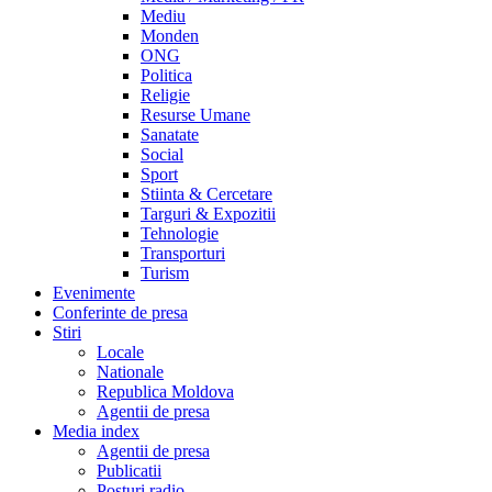
Mediu
Monden
ONG
Politica
Religie
Resurse Umane
Sanatate
Social
Sport
Stiinta & Cercetare
Targuri & Expozitii
Tehnologie
Transporturi
Turism
Evenimente
Conferinte de presa
Stiri
Locale
Nationale
Republica Moldova
Agentii de presa
Media index
Agentii de presa
Publicatii
Posturi radio