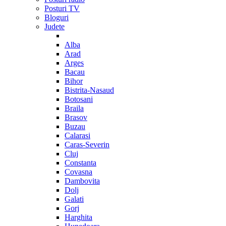
Posturi TV
Bloguri
Judete
Alba
Arad
Arges
Bacau
Bihor
Bistrita-Nasaud
Botosani
Braila
Brasov
Buzau
Calarasi
Caras-Severin
Cluj
Constanta
Covasna
Dambovita
Dolj
Galati
Gorj
Harghita