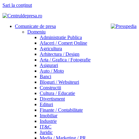
Sari la conținut
Comunicate de presa
Domeniu
Administratie Publica
Afaceri / Comert Online
Agricultura
Arhitectura / Design
Arta / Grafica / Fotografie
Asigurari
Auto / Moto
Banci
Bloguri / Websiteuri
Constructii
Cultura / Educatie
Divertisment
Edituri
Finante / Contabilitate
Imobiliar
Industrie
IT&C
Juridic
Media / Marketing / PR