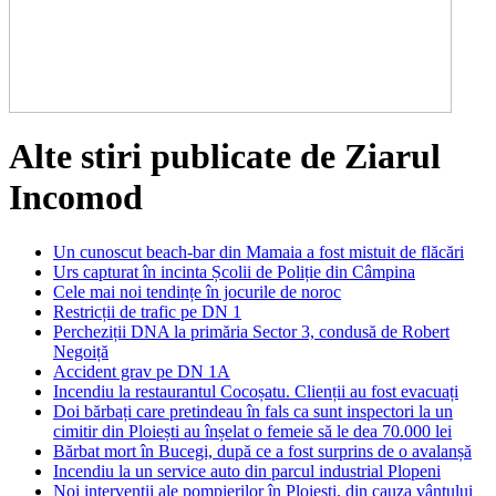
Alte stiri publicate de Ziarul
Incomod
Un cunoscut beach-bar din Mamaia a fost mistuit de flăcări
Urs capturat în incinta Școlii de Poliție din Câmpina
Cele mai noi tendințe în jocurile de noroc
Restricții de trafic pe DN 1
Percheziții DNA la primăria Sector 3, condusă de Robert
Negoiță
Accident grav pe DN 1A
Incendiu la restaurantul Cocoșatu. Clienții au fost evacuați
Doi bărbați care pretindeau în fals ca sunt inspectori la un
cimitir din Ploiești au înșelat o femeie să le dea 70.000 lei
Bărbat mort în Bucegi, după ce a fost surprins de o avalanșă
Incendiu la un service auto din parcul industrial Plopeni
Noi intervenții ale pompierilor în Ploiești, din cauza vântului