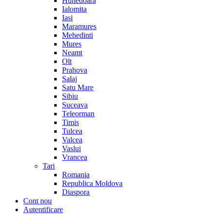
Hunedoara
Ialomita
Iasi
Maramures
Mehedinti
Mures
Neamt
Olt
Prahova
Salaj
Satu Mare
Sibiu
Suceava
Teleorman
Timis
Tulcea
Valcea
Vaslui
Vrancea
Tari
Romania
Republica Moldova
Diaspora
Cont nou
Autentificare