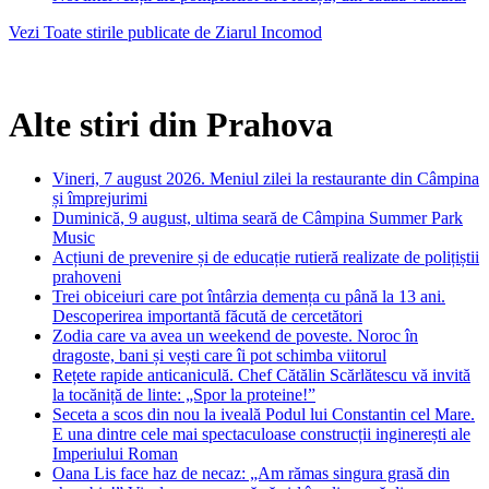
Vezi Toate stirile publicate de Ziarul Incomod
Alte stiri din Prahova
Vineri, 7 august 2026. Meniul zilei la restaurante din Câmpina
și împrejurimi
Duminică, 9 august, ultima seară de Câmpina Summer Park
Music
Acțiuni de prevenire și de educație rutieră realizate de polițiștii
prahoveni
Trei obiceiuri care pot întârzia demența cu până la 13 ani.
Descoperirea importantă făcută de cercetători
Zodia care va avea un weekend de poveste. Noroc în
dragoste, bani și vești care îi pot schimba viitorul
Rețete rapide anticaniculă. Chef Cătălin Scărlătescu vă invită
la tocăniță de linte: „Spor la proteine!”
Seceta a scos din nou la iveală Podul lui Constantin cel Mare.
E una dintre cele mai spectaculoase construcții inginerești ale
Imperiului Roman
Oana Lis face haz de necaz: „Am rămas singura grasă din