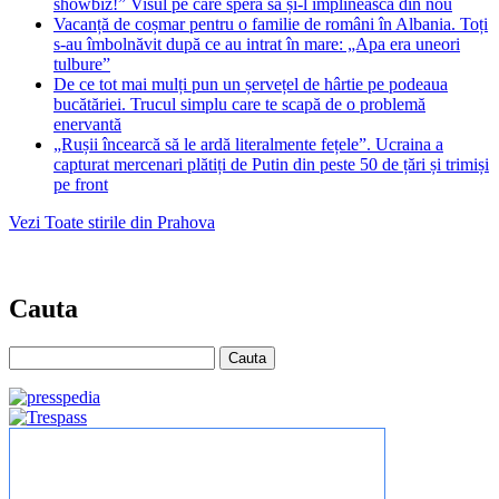
showbiz!” Visul pe care speră să și-l împlinească din nou
Vacanță de coșmar pentru o familie de români în Albania. Toți
s-au îmbolnăvit după ce au intrat în mare: „Apa era uneori
tulbure”
De ce tot mai mulți pun un șervețel de hârtie pe podeaua
bucătăriei. Trucul simplu care te scapă de o problemă
enervantă
„Rușii încearcă să le ardă literalmente fețele”. Ucraina a
capturat mercenari plătiți de Putin din peste 50 de țări și trimiși
pe front
Vezi Toate stirile din Prahova
Cauta