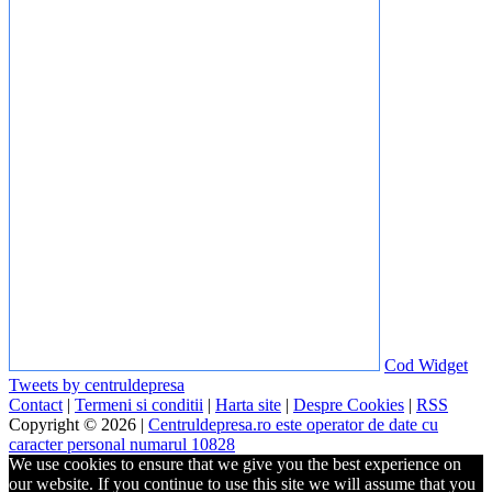
Cod Widget
Tweets by centruldepresa
Contact
|
Termeni si conditii
|
Harta site
|
Despre Cookies
|
RSS
Copyright © 2026 |
Centruldepresa.ro este operator de date cu
caracter personal numarul 10828
We use cookies to ensure that we give you the best experience on
our website. If you continue to use this site we will assume that you