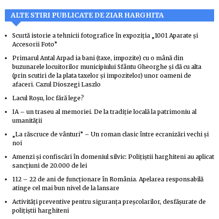
ALTE STIRI PUBLICATE DE ZIAR HARGHITA
Scurtă istorie a tehnicii fotografice în expoziția „1001 Aparate și
Accesorii Foto”
Primarul Antal Arpad ia bani (taxe, impozite) cu o mână din
buzunarele locuitorilor municipiului Sfântu Gheorghe și dă cu alta
(prin scutiri de la plata taxelor și impozitelor) unor oameni de
afaceri. Cazul Dioszegi Laszlo
Lacul Roșu, loc fără lege?
IA – un traseu al memoriei. De la tradiție locală la patrimoniu al
umanității
„La răscruce de vânturi” – Un roman clasic între ecranizări vechi și
noi
Amenzi și confiscări în domeniul silvic: Polițiștii harghiteni au aplicat
sancțiuni de 20.000 de lei
112 – 22 de ani de funcționare în România. Apelarea responsabilă
atinge cel mai bun nivel de la lansare
Activități preventive pentru siguranța preșcolarilor, desfășurate de
polițiștii harghiteni