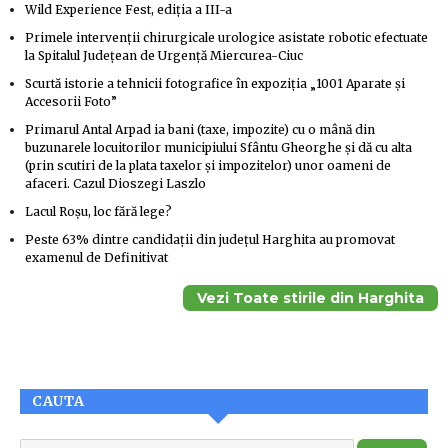
Wild Experience Fest, ediţia a III-a
Primele intervenţii chirurgicale urologice asistate robotic efectuate
la Spitalul Judeţean de Urgenţă Miercurea-Ciuc
Scurtă istorie a tehnicii fotografice în expoziția „1001 Aparate și
Accesorii Foto”
Primarul Antal Arpad ia bani (taxe, impozite) cu o mână din
buzunarele locuitorilor municipiului Sfântu Gheorghe și dă cu alta
(prin scutiri de la plata taxelor și impozitelor) unor oameni de
afaceri. Cazul Dioszegi Laszlo
Lacul Roșu, loc fără lege?
Peste 63% dintre candidaţii din judeţul Harghita au promovat
examenul de Definitivat
Vezi Toate stirile din Harghita
CAUTA