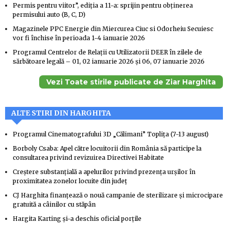
Permis pentru viitor”, ediția a 11-a: sprijin pentru obținerea
permisului auto (B, C, D)
Magazinele PPC Energie din Miercurea Ciuc si Odorheiu Secuiesc
vor fi închise în perioada 1-4 ianuarie 2026
Programul Centrelor de Relații cu Utilizatorii DEER în zilele de
sărbătoare legală – 01, 02 ianuarie 2026 și 06, 07 ianuarie 2026
Vezi Toate stirile publicate de Ziar Harghita
ALTE STIRI DIN HARGHITA
Programul Cinematografului 3D „Călimani” Topliţa (7-13 august)
Borboly Csaba: Apel către locuitorii din România să participe la
consultarea privind revizuirea Directivei Habitate
Creştere substanţială a apelurilor privind prezenţa urşilor în
proximitatea zonelor locuite din judeţ
CJ Harghita finanţează o nouă campanie de sterilizare şi microcipare
gratuită a câinilor cu stăpân
Hargita Karting şi-a deschis oficial porţile