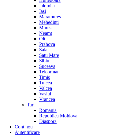
Hunedoara
Ialomita
Iasi
Maramures
Mehedinti
Mures
Neamt
Olt
Prahova
Salaj
Satu Mare
Sibiu
Suceava
Teleorman
Timis
Tulcea
Valcea
Vaslui
Vrancea
Tari
Romania
Republica Moldova
Diaspora
Cont nou
Autentificare