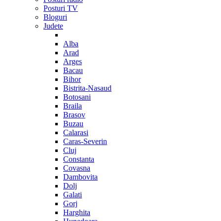
Posturi TV
Bloguri
Judete
Alba
Arad
Arges
Bacau
Bihor
Bistrita-Nasaud
Botosani
Braila
Brasov
Buzau
Calarasi
Caras-Severin
Cluj
Constanta
Covasna
Dambovita
Dolj
Galati
Gorj
Harghita