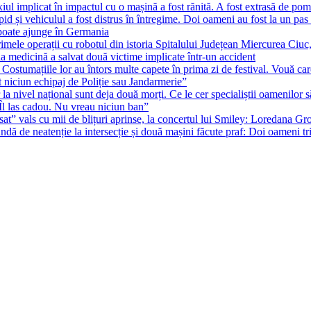
ul implicat în impactul cu o mașină a fost rănită. A fost extrasă de pomp
id și vehiculul a fost distrus în întregime. Doi oameni au fost la un pas 
poate ajunge în Germania
rimele operații cu robotul din istoria Spitalului Județean Miercurea Ciu
edicină a salvat două victime implicate într-un accident
ostumațiile lor au întors multe capete în prima zi de festival. Vouă car
t niciun echipaj de Poliție sau Jandarmerie”
la nivel național sunt deja două morți. Ce le cer specialiștii oamenilor 
Îl las cadou. Nu vreau niciun ban”
s cu mii de blițuri aprinse, la concertul lui Smiley: Loredana Groz
 de neatenție la intersecție și două mașini făcute praf: Doi oameni trim