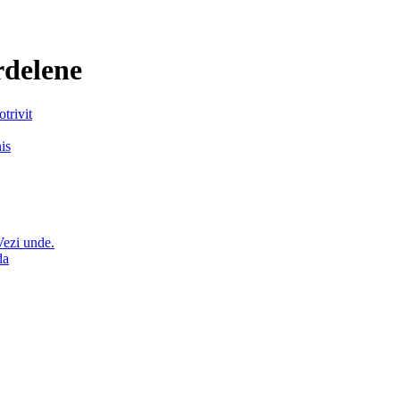
rdelene
otrivit
nis
Vezi unde.
da