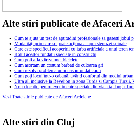
Alte stiri publicate de Afaceri A
Cum te ajuta un test de aptitudini profesionale sa gasesti jobul p
Modalităţi prin care se poate acţiona asupra stenozei spinale
Care este specificul acoperirii cu iarba artificiala a unui teren te
Rolul acestor fundatii speciale in constructii
Cum poti afla viteza unei biciclete
Cum asortam un costum barbati de culoarea gri
Cum rezolvi problema unui nas infundat copii
Cum poți locui într-o cabană, având confortul din mediul urban
Ultra all inclusive la Revelion in zona Turda si Campia Turzii. 
Noua locatie pentru evenimente speciale din viata ta, langa Tur
Vezi Toate stirile publicate de Afaceri Ardelene
Alte stiri din Cluj