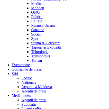
Mediu
Monden
ONG
Politica
Religie
Resurse Umane
Sanatate
Social
Sport
Stiinta & Cercetare
Targuri & Expozitii
Tehnologie
Transporturi
Turism
Evenimente
Conferinte de presa
Stiri
Locale
Nationale
Republica Moldova
Agentii de presa
Media index
Agentii de presa
Publicatii
Posturi radio