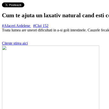
Cum te ajuta un laxativ natural cand esti c
#Afaceri Ardelene
#Cluj
152
Toata lumea are uneori dificultati in a-si goli intestinele. Cauzele feca
Citeste stirea aici