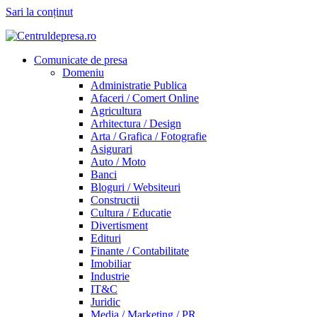
Sari la conținut
Comunicate de presa
Domeniu
Administratie Publica
Afaceri / Comert Online
Agricultura
Arhitectura / Design
Arta / Grafica / Fotografie
Asigurari
Auto / Moto
Banci
Bloguri / Websiteuri
Constructii
Cultura / Educatie
Divertisment
Edituri
Finante / Contabilitate
Imobiliar
Industrie
IT&C
Juridic
Media / Marketing / PR