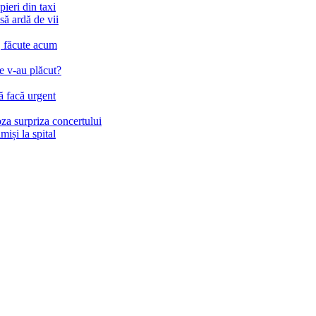
ieri din taxi
să ardă de vii
c, făcute acum
e v-au plăcut?
să facă urgent
a surpriza concertului
iși la spital