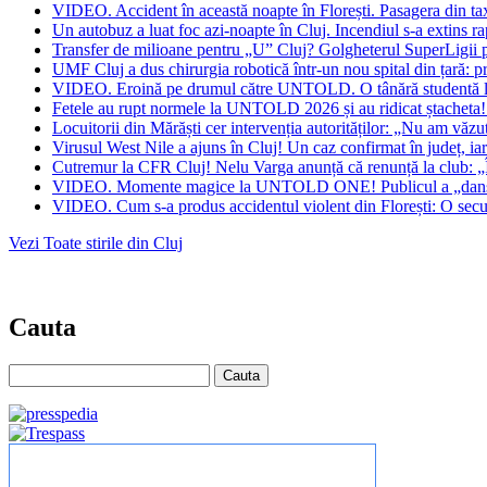
VIDEO. Accident în această noapte în Florești. Pasagera din taxi
Un autobuz a luat foc azi-noapte în Cluj. Incendiul s-a extins rap
Transfer de milioane pentru „U” Cluj? Golgheterul SuperLigii 
UMF Cluj a dus chirurgia robotică într-un nou spital din țară: p
VIDEO. Eroină pe drumul către UNTOLD. O tânără studentă la m
Fetele au rupt normele la UNTOLD 2026 și au ridicat ștacheta! C
Locuitorii din Mărăști cer intervenția autorităților: „Nu am văzu
Virusul West Nile a ajuns în Cluj! Un caz confirmat în județ, iar 
Cutremur la CFR Cluj! Nelu Varga anunță că renunță la club: „
VIDEO. Momente magice la UNTOLD ONE! Publicul a „dansat” val
VIDEO. Cum s-a produs accidentul violent din Florești: O secundă
Vezi Toate stirile din Cluj
Cauta