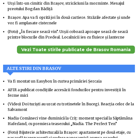
Urși într-un cimitir din Brașov, stricăciuni la morminte. Mesajul
preotului Bogdan Bădiță
Brașov. Apa va fi oprită joi în două cartiere. Străzile afectate și unde
vor fi amplasate cisternele
(Foto) „În fiecare seară vin”. Urșii coboară aproape seară de seară
printre blocurile din Predeal. Localnicii ies cu fluiere și lanterne
Vezi Toate stirile publicate de Brasov Romania
ALTE STIRI DIN BRASOV
Va fi montat un Easybox în curtea primăriei Șercaia
AFIR a publicat condițiile accesării fondurilor pentru investiții în
ferme mici
(Video) Doi turiști au urcat cu trotinetele în Bucegi. Reacția celor de la
Salvamont
Nadia Comăneci vine duminică la Criț: moment special la Săptămâna
Haferland, cu premiera teaserului „Nadia. The Perfect Ten”
(Foto) Bijuterie arhitecturală la Brașov: apartament pe două etaje, cu
pasarelă transparentă și vedere panoramică asupra orașului