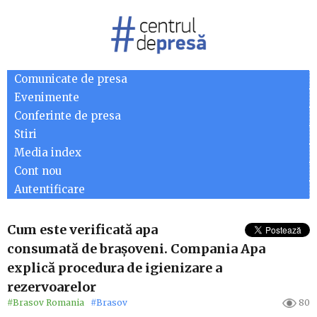
Comunicate de presa
Evenimente
Conferinte de presa
Stiri
Media index
Cont nou
Autentificare
Cum este verificată apa
consumată de brașoveni. Compania Apa
explică procedura de igienizare a
rezervoarelor
#Brasov Romania
#Brasov
80