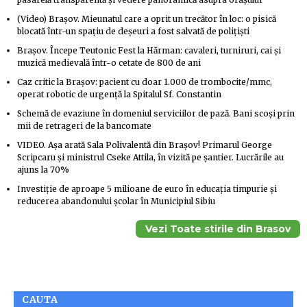
(Video) Brașov. Mieunatul care a oprit un trecător în loc: o pisică
blocată într-un spațiu de deșeuri a fost salvată de polițiști
Brașov. Începe Teutonic Fest la Hărman: cavaleri, turniruri, cai și
muzică medievală într-o cetate de 800 de ani
Caz critic la Brașov: pacient cu doar 1.000 de trombocite/mmc,
operat robotic de urgență la Spitalul Sf. Constantin
Schemă de evaziune în domeniul serviciilor de pază. Bani scoși prin
mii de retrageri de la bancomate
VIDEO. Așa arată Sala Polivalentă din Brașov! Primarul George
Scripcaru și ministrul Cseke Attila, în vizită pe șantier. Lucrările au
ajuns la 70%
Investiție de aproape 5 milioane de euro în educația timpurie și
reducerea abandonului școlar în Municipiul Sibiu
Vezi Toate stirile din Brasov
CAUTA