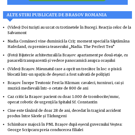
ALTE STIRI PUBLICATE DE BRASOV ROMANIA
(Video) Doi turiști au urcat cu trotinetele în Bucegi. Reacția celor de la
Salvamont
Nadia Comăneci vine duminică la Criț: moment special la Săptămâna
Haferland, cu premiera teaserului „Nadia. The Perfect Ten”
(Foto) Bijuterie arhitecturală la Brașov: apartament pe două etaje, cu
pasarelă transparentă și vedere panoramică asupra orașului
(Video) Brașov. Mieunatul care a oprit un trecător în loc: o pisică
blocată într-un spațiu de deșeuri a fost salvată de polițiști
Brașov. Începe Teutonic Fest la Hărman: cavaleri, turniruri, cai și
muzică medievală într-o cetate de 800 de ani
Caz critic la Brașov: pacient cu doar 1.000 de trombocite/mmc,
operat robotic de urgență la Spitalul Sf. Constantin
Cine este tânărul de doar 28 de ani, decedat în tragicul accident
produs între Săcele și Tărlungeni
Schimbare majoră în PNL Brașov după eșecul guvernului Veștea:
George Scripcaru preia conducerea filialei