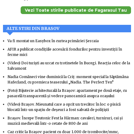
Vezi Toate stirile publicate de Fagarasul Tau
ALTE STIRI DIN BRASOV
Va fi montat un Easybox în curtea primăriei Șercaia
AFIR a publicat condițiile accesării fondurilor pentru investiții în
ferme mici
(Video) Doi turiști au urcat cu trotinetele în Bucegi. Reacția celor de la
Salvamont
Nadia Comăneci vine duminică la Criț: moment special la Săptămâna
Haferland, cu premiera teaserului „Nadia. The Perfect Ten”
(Foto) Bijuterie arhitecturală la Brașov: apartament pe două etaje, cu
pasarelă transparentă și vedere panoramică asupra orașului
(Video) Brașov. Mieunatul care a oprit un trecător în loc: o pisică
blocată într-un spațiu de deșeuri a fost salvată de polițiști
Brașov. Începe Teutonic Fest la Hărman: cavaleri, turniruri, cai și
muzică medievală într-o cetate de 800 de ani
Caz critic la Brașov: pacient cu doar 1.000 de trombocite/mmc,