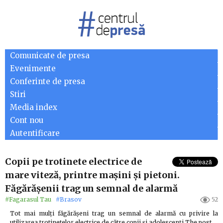
Comunicate de presa
Evenimente
Conferinte de presa
Stiri
Media index
Cont nou
Autentificare
Copii pe trotinete electrice de
mare viteză, printre mașini și pietoni.
Făgărășenii trag un semnal de alarmă
#Fagarasul Tau
#Brasov
52
Tot mai mulți făgărășeni trag un semnal de alarmă cu privire la
utilizarea trotinetelor electrice de către copii și adolescenți The post…