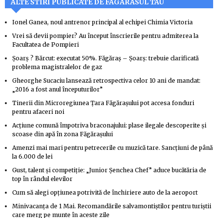
ALTE STIRI PUBLICATE DE FAGARASUL TAU
Ionel Ganea, noul antrenor principal al echipei Chimia Victoria
Vrei să devii pompier? Au început înscrierile pentru admiterea la
Facultatea de Pompieri
Şoarş ? Bărcut: executat 50%. Făgăraş – Şoarş: trebuie clarificată
problema magistralelor de gaz
Gheorghe Sucaciu lansează retrospectiva celor 10 ani de mandat:
„2016 a fost anul începuturilor”
Tinerii din Microregiunea Țara Făgărașului pot accesa fonduri
pentru afaceri noi
Acțiune comună împotriva braconajului: plase ilegale descoperite și
scoase din apă în zona Făgărașului
Amenzi mai mari pentru petrecerile cu muzică tare. Sancțiuni de până
la 6.000 de lei
Gust, talent și competiție: „Junior Șenchea Chef” aduce bucătăria de
top în rândul elevilor
Cum să alegi opțiunea potrivită de închiriere auto de la aeroport
Minivacanța de 1 Mai. Recomandările salvamontiștilor pentru turiștii
care merg pe munte în aceste zile