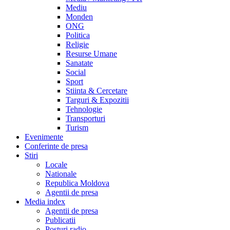
Mediu
Monden
ONG
Politica
Religie
Resurse Umane
Sanatate
Social
Sport
Stiinta & Cercetare
Targuri & Expozitii
Tehnologie
Transporturi
Turism
Evenimente
Conferinte de presa
Stiri
Locale
Nationale
Republica Moldova
Agentii de presa
Media index
Agentii de presa
Publicatii
Posturi radio