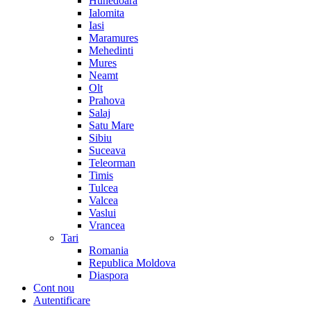
Hunedoara
Ialomita
Iasi
Maramures
Mehedinti
Mures
Neamt
Olt
Prahova
Salaj
Satu Mare
Sibiu
Suceava
Teleorman
Timis
Tulcea
Valcea
Vaslui
Vrancea
Tari
Romania
Republica Moldova
Diaspora
Cont nou
Autentificare