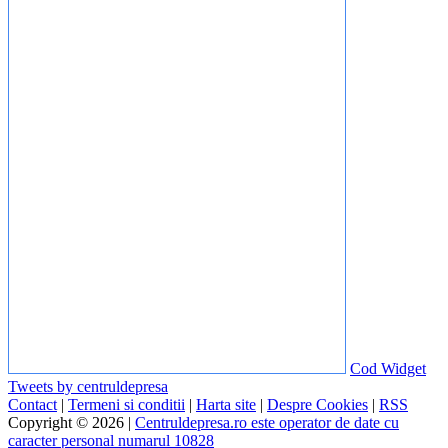
Cod Widget
Tweets by centruldepresa
Contact
|
Termeni si conditii
|
Harta site
|
Despre Cookies
|
RSS
Copyright © 2026 |
Centruldepresa.ro este operator de date cu
caracter personal numarul 10828