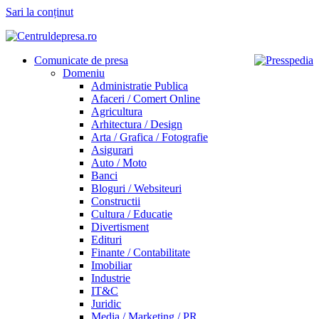
Sari la conținut
Comunicate de presa
Domeniu
Administratie Publica
Afaceri / Comert Online
Agricultura
Arhitectura / Design
Arta / Grafica / Fotografie
Asigurari
Auto / Moto
Banci
Bloguri / Websiteuri
Constructii
Cultura / Educatie
Divertisment
Edituri
Finante / Contabilitate
Imobiliar
Industrie
IT&C
Juridic
Media / Marketing / PR