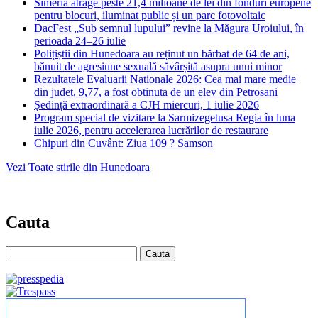
Simeria atrage peste 21,4 milioane de lei din fonduri europene
pentru blocuri, iluminat public și un parc fotovoltaic
DacFest „Sub semnul lupului” revine la Măgura Uroiului, în
perioada 24–26 iulie
Polițiștii din Hunedoara au reținut un bărbat de 64 de ani,
bănuit de agresiune sexuală săvârșită asupra unui minor
Rezultatele Evaluarii Nationale 2026: Cea mai mare medie
din judet, 9,77, a fost obtinuta de un elev din Petrosani
Ședință extraordinară a CJH miercuri, 1 iulie 2026
Program special de vizitare la Sarmizegetusa Regia în luna
iulie 2026, pentru accelerarea lucrărilor de restaurare
Chipuri din Cuvânt: Ziua 109 ? Samson
Vezi Toate stirile din Hunedoara
Cauta