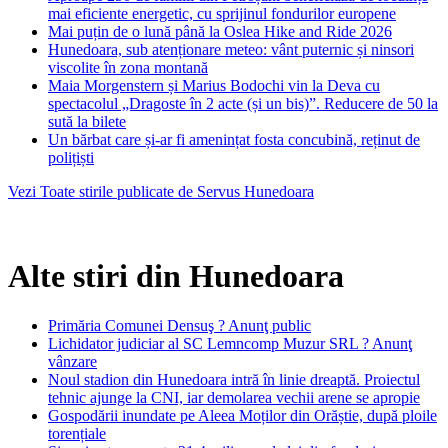
mai eficiente energetic, cu sprijinul fondurilor europene
Mai puțin de o lună până la Oslea Hike and Ride 2026
Hunedoara, sub atenționare meteo: vânt puternic și ninsori
viscolite în zona montană
Maia Morgenstern și Marius Bodochi vin la Deva cu
spectacolul „Dragoste în 2 acte (și un bis)”. Reducere de 50 la
sută la bilete
Un bărbat care și-ar fi amenințat fosta concubină, reținut de
polițiști
Vezi Toate stirile publicate de Servus Hunedoara
Alte stiri din Hunedoara
Primăria Comunei Densuş ? Anunţ public
Lichidator judiciar al SC Lemncomp Muzur SRL ? Anunţ
vânzare
Noul stadion din Hunedoara intră în linie dreaptă. Proiectul
tehnic ajunge la CNI, iar demolarea vechii arene se apropie
Gospodării inundate pe Aleea Moților din Orăștie, după ploile
torențiale