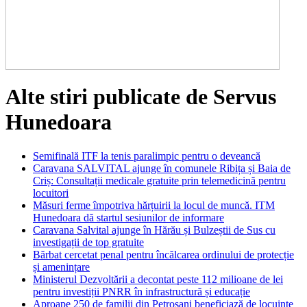
Alte stiri publicate de Servus
Hunedoara
Semifinală ITF la tenis paralimpic pentru o deveancă
Caravana SALVITAL ajunge în comunele Ribița și Baia de
Criș: Consultații medicale gratuite prin telemedicină pentru
locuitori
Măsuri ferme împotriva hărțuirii la locul de muncă. ITM
Hunedoara dă startul sesiunilor de informare
Caravana Salvital ajunge în Hărău și Bulzeștii de Sus cu
investigații de top gratuite
Bărbat cercetat penal pentru încălcarea ordinului de protecție
și amenințare
Ministerul Dezvoltării a decontat peste 112 milioane de lei
pentru investiții PNRR în infrastructură și educație
Aproape 250 de familii din Petroșani beneficiază de locuințe