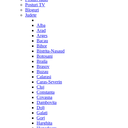
Posturi TV
Bloguri
Judete
Alba
Arad
Arges
Bacau
Bihor
Bistrita-Nasaud
Botosani
Braila
Brasov
Buzau
Calarasi
Caras-Severin
Cluj
Constanta
Covasna
Dambovita
Dolj
Galati
Gorj
Harghita