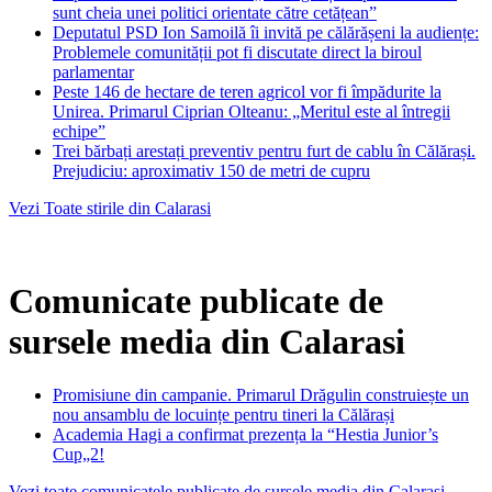
sunt cheia unei politici orientate către cetățean”
Deputatul PSD Ion Samoilă îi invită pe călărășeni la audiențe:
Problemele comunității pot fi discutate direct la biroul
parlamentar
Peste 146 de hectare de teren agricol vor fi împădurite la
Unirea. Primarul Ciprian Olteanu: „Meritul este al întregii
echipe”
Trei bărbați arestați preventiv pentru furt de cablu în Călărași.
Prejudiciu: aproximativ 150 de metri de cupru
Vezi Toate stirile din Calarasi
Comunicate publicate de
sursele media din Calarasi
Promisiune din campanie. Primarul Drăgulin construiește un
nou ansamblu de locuințe pentru tineri la Călărași
Academia Hagi a confirmat prezența la “Hestia Junior’s
Cup„2!
Vezi toate comunicatele publicate de sursele media din Calarasi