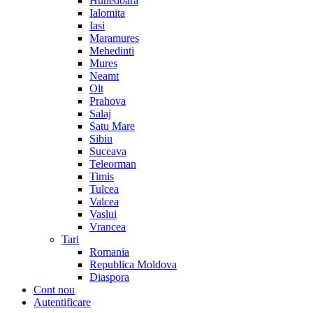
Hunedoara
Ialomita
Iasi
Maramures
Mehedinti
Mures
Neamt
Olt
Prahova
Salaj
Satu Mare
Sibiu
Suceava
Teleorman
Timis
Tulcea
Valcea
Vaslui
Vrancea
Tari
Romania
Republica Moldova
Diaspora
Cont nou
Autentificare