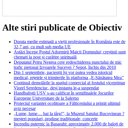
Alte stiri publicate de Obiectiv
Durata medie estimată a vieții profesionale în România este de
32,7 ani, cu mult sub media UE
Astăzi începe Postul Adormirii Maicii Domnului; creștinii sunt
chemați la post și curățire spirituală
Deputatul Petru Negrea cere redeschiderea punctului de mic
trafic pietonal Izvoarele Sucevei ? Șepot, închis din 2010
Din 1 septembrie, pacienții își vor putea vedea istoricul
medical, rețetele și trimiterile în platforma „E-Sănătatea Mea”
Continuă demolările la spațiul comercial al fostului viceprimar
Viorel Seredenciuc, deși instanța le-a suspendat
Handbaliștii USV s-au calificat în semifinalele Jocurilor
Europene Universitare de la Salerno
Proiectul variantei ocolitoare a Fălticeniului a primit ultimul
aviz necesar
„Lume, lume… hai la târg!”, la Muzeul Satului Bucovinean ?
meșteri populari, produse tradiționale, concerte
Incendiu puternic la Basarabi: aproximativ 2.000 de baloți de