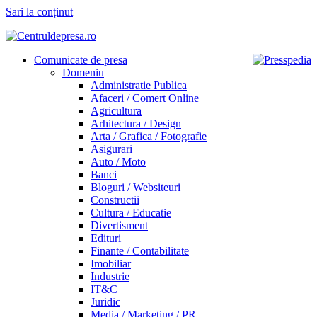
Sari la conținut
Comunicate de presa
Domeniu
Administratie Publica
Afaceri / Comert Online
Agricultura
Arhitectura / Design
Arta / Grafica / Fotografie
Asigurari
Auto / Moto
Banci
Bloguri / Websiteuri
Constructii
Cultura / Educatie
Divertisment
Edituri
Finante / Contabilitate
Imobiliar
Industrie
IT&C
Juridic
Media / Marketing / PR