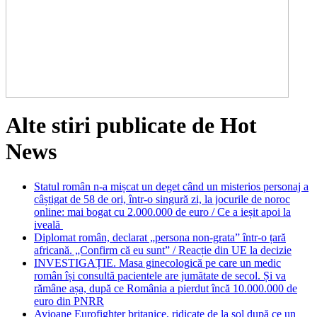
Alte stiri publicate de Hot
News
Statul român n-a mișcat un deget când un misterios personaj a
câștigat de 58 de ori, într-o singură zi, la jocurile de noroc
online: mai bogat cu 2.000.000 de euro / Ce a ieșit apoi la
iveală
Diplomat român, declarat „persona non-grata” într-o țară
africană. „Confirm că eu sunt” / Reacție din UE la decizie
INVESTIGAȚIE. Masa ginecologică pe care un medic
român își consultă pacientele are jumătate de secol. Și va
rămâne așa, după ce România a pierdut încă 10.000.000 de
euro din PNRR
Avioane Eurofighter britanice, ridicate de la sol după ce un