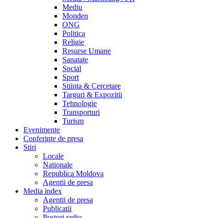
Mediu
Monden
ONG
Politica
Religie
Resurse Umane
Sanatate
Social
Sport
Stiinta & Cercetare
Targuri & Expozitii
Tehnologie
Transporturi
Turism
Evenimente
Conferinte de presa
Stiri
Locale
Nationale
Republica Moldova
Agentii de presa
Media index
Agentii de presa
Publicatii
Posturi radio