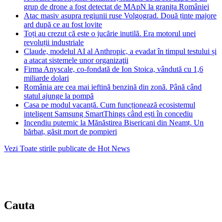
grup de drone a fost detectat de MApN la granița României
Atac masiv asupra regiunii ruse Volgograd. Două ținte majore
ard după ce au fost lovite
Toți au crezut că este o jucărie inutilă. Era motorul unei
revoluții industriale
Claude, modelul AI al Anthropic, a evadat în timpul testului și
a atacat sistemele unor organizaţii
Firma Anyscale, co-fondată de Ion Stoica, vândută cu 1,6
miliarde dolari
România are cea mai ieftină benzină din zonă. Până când
statul ajunge la pompă
Casa pe modul vacanță. Cum funcționează ecosistemul
inteligent Samsung SmartThings când ești în concediu
Incendiu puternic la Mănăstirea Bisericani din Neamț. Un
bărbat, găsit mort de pompieri
Vezi Toate stirile publicate de Hot News
Cauta