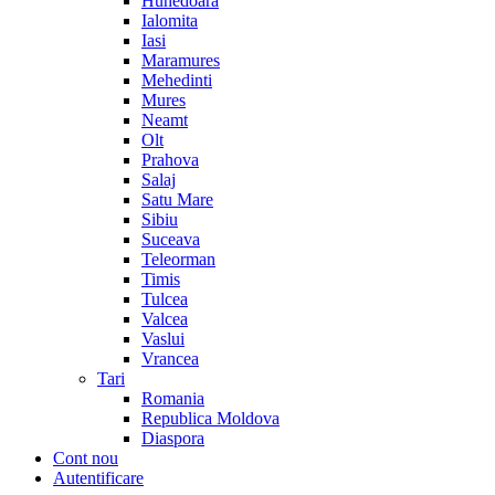
Hunedoara
Ialomita
Iasi
Maramures
Mehedinti
Mures
Neamt
Olt
Prahova
Salaj
Satu Mare
Sibiu
Suceava
Teleorman
Timis
Tulcea
Valcea
Vaslui
Vrancea
Tari
Romania
Republica Moldova
Diaspora
Cont nou
Autentificare