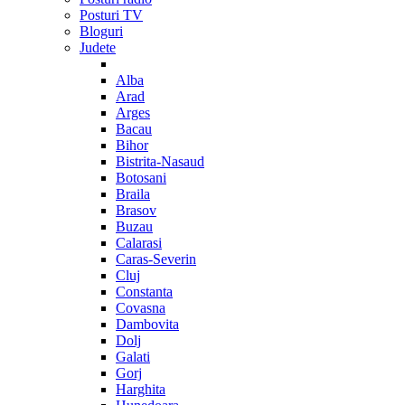
Posturi TV
Bloguri
Judete
Alba
Arad
Arges
Bacau
Bihor
Bistrita-Nasaud
Botosani
Braila
Brasov
Buzau
Calarasi
Caras-Severin
Cluj
Constanta
Covasna
Dambovita
Dolj
Galati
Gorj
Harghita