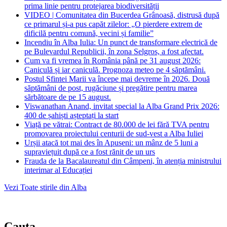
prima linie pentru protejarea biodiversității
VIDEO | Comunitatea din Bucerdea Grânoasă, distrusă după
ce primarul și-a pus capăt zilelor: „O pierdere extrem de
dificilă pentru comună, vecini și familie”
Incendiu în Alba Iulia: Un punct de transformare electrică de
pe Bulevardul Republicii, în zona Selgros, a fost afectat.
Cum va fi vremea în România până pe 31 august 2026:
Caniculă și iar caniculă. Prognoza meteo pe 4 săptămâni.
Postul Sfintei Marii va începe mai devreme în 2026. Două
săptămâni de post, rugăciune și pregătire pentru marea
sărbătoare de pe 15 august.
Viswanathan Anand, invitat special la Alba Grand Prix 2026:
400 de șahiști așteptați la start
Viață pe vătrai: Contract de 80.000 de lei fără TVA pentru
promovarea proiectului centurii de sud-vest a Alba Iuliei
Urșii atacă tot mai des în Apuseni: un mânz de 5 luni a
supraviețuit după ce a fost rănit de un urs
Frauda de la Bacalaureatul din Câmpeni, în atenția ministrului
interimar al Educației
Vezi Toate stirile din Alba
Cauta