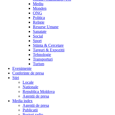
Mediu
Monden
ONG
Politica
Religie
Resurse Umane
Sanatate
Social
Sport
Stiinta & Cercetare
Targuri & Expozitii
Tehnologie
Transporturi
Turism
Evenimente
Conferinte de presa
Stiri
Locale
Nationale
Republica Moldova
Agentii de presa
Media index
Agentii de presa
Publicatii
Posturi radio