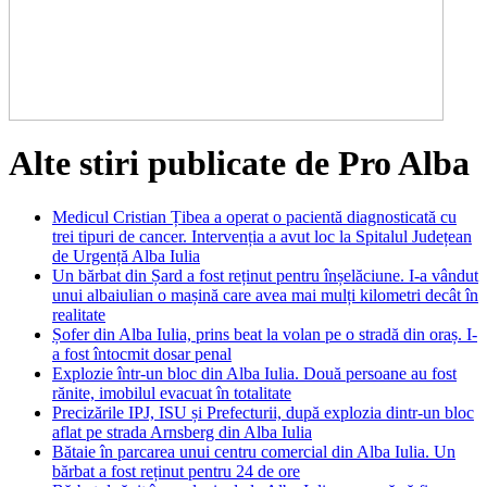
Alte stiri publicate de Pro Alba
Medicul Cristian Țibea a operat o pacientă diagnosticată cu
trei tipuri de cancer. Intervenția a avut loc la Spitalul Județean
de Urgență Alba Iulia
Un bărbat din Șard a fost reținut pentru înșelăciune. I-a vândut
unui albaiulian o mașină care avea mai mulți kilometri decât în
realitate
Șofer din Alba Iulia, prins beat la volan pe o stradă din oraș. I-
a fost întocmit dosar penal
Explozie într-un bloc din Alba Iulia. Două persoane au fost
rănite, imobilul evacuat în totalitate
Precizările IPJ, ISU și Prefecturii, după explozia dintr-un bloc
aflat pe strada Arnsberg din Alba Iulia
Bătaie în parcarea unui centru comercial din Alba Iulia. Un
bărbat a fost reținut pentru 24 de ore