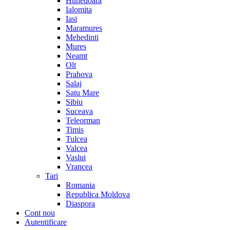
Hunedoara
Ialomita
Iasi
Maramures
Mehedinti
Mures
Neamt
Olt
Prahova
Salaj
Satu Mare
Sibiu
Suceava
Teleorman
Timis
Tulcea
Valcea
Vaslui
Vrancea
Tari
Romania
Republica Moldova
Diaspora
Cont nou
Autentificare