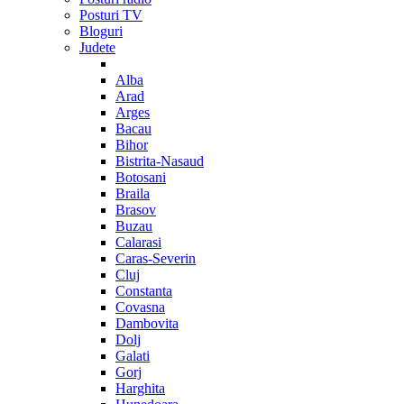
Posturi TV
Bloguri
Judete
Alba
Arad
Arges
Bacau
Bihor
Bistrita-Nasaud
Botosani
Braila
Brasov
Buzau
Calarasi
Caras-Severin
Cluj
Constanta
Covasna
Dambovita
Dolj
Galati
Gorj
Harghita