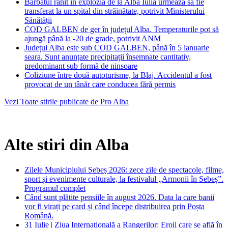
Bărbatul rănit în explozia de la Alba Iulia urmează să fie
transferat la un spital din străinătate, potrivit Ministerului
Sănătății
COD GALBEN de ger în județul Alba. Temperaturile pot să
ajungă până la -20 de grade, potrivit ANM
Județul Alba este sub COD GALBEN, până în 5 ianuarie
seara. Sunt anunțate precipitații însemnate cantitativ,
predominant sub formă de ninsoare
Coliziune între două autoturisme, la Blaj. Accidentul a fost
provocat de un tânăr care conducea fără permis
Vezi Toate stirile publicate de Pro Alba
Alte stiri din Alba
Zilele Municipiului Sebeș 2026: zece zile de spectacole, filme,
sport și evenimente culturale, la festivalul „Armonii în Sebeș”.
Programul complet
Când sunt plătite pensiile în august 2026. Data la care banii
vor fi virați pe card și când începe distribuirea prin Poșta
Română.
31 Iulie | Ziua Internațională a Rangerilor: Eroii care se află în