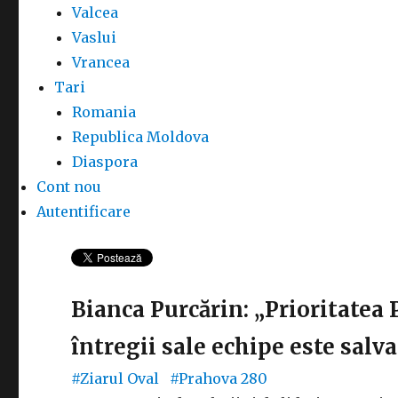
Valcea
Vaslui
Vrancea
Tari
Romania
Republica Moldova
Diaspora
Cont nou
Autentificare
Bianca Purcărin: „Prioritatea 
întregii sale echipe este salv
#Ziarul Oval
#Prahova
280