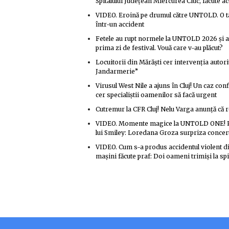
Spitalului Județean Miercurea Ciuc, făcute 
VIDEO. Eroină pe drumul către UNTOLD. O tâ
într-un accident
Fetele au rupt normele la UNTOLD 2026 și au 
prima zi de festival. Vouă care v-au plăcut?
Locuitorii din Mărăști cer intervenția autori
Jandarmerie”
Virusul West Nile a ajuns în Cluj! Un caz conf
cer specialiștii oamenilor să facă urgent
Cutremur la CFR Cluj! Nelu Varga anunță că re
VIDEO. Momente magice la UNTOLD ONE! Publi
lui Smiley: Loredana Groza surpriza concert
VIDEO. Cum s-a produs accidentul violent din
mașini făcute praf: Doi oameni trimiși la spi