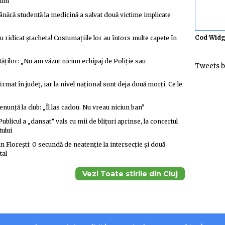
acum
nără studentă la medicină a salvat două victime implicate
Cod Widg
ridicat ștacheta! Costumațiile lor au întors multe capete în
tăților: „Nu am văzut niciun echipaj de Poliție sau
Tweets b
irmat în județ, iar la nivel național sunt deja două morți. Ce le
nunță la club: „Îl las cadou. Nu vreau niciun ban”
cul a „dansat” vals cu mii de blițuri aprinse, la concertul
ului
 Florești: O secundă de neatenție la intersecție și două
tal
Vezi Toate stirile din Cluj