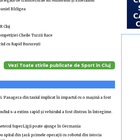
legată de transferurile lui Munteanu și Emerllahu
Daniel Bîrligea
R Cluj
competiției Cheile Turzii Race
ciul cu Rapid București
Vezi Toate stirile publicate de Sport in Cluj
i. Pasagera din taxiul implicat în impactul cu o mașină a fost
ndiul s-a extins rapid și vehiculul a fost distrus în întregime.
heterul SuperLigii poate ajunge în Germania
 spital din țară: primele operații cu robotul din istoria