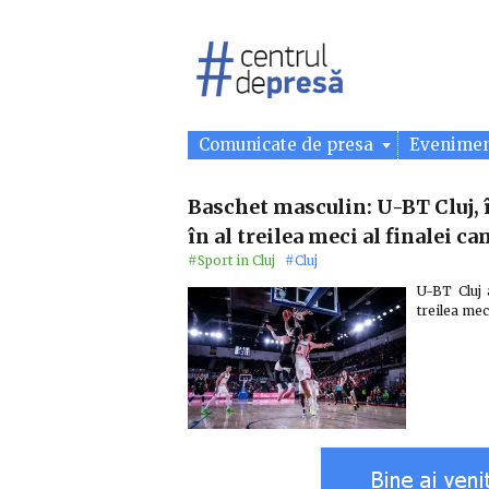
Comunicate de presa
Evenime
Baschet masculin: U-BT Cluj,
în al treilea meci al finalei c
#Sport in Cluj
#Cluj
U-BT Cluj 
treilea mec