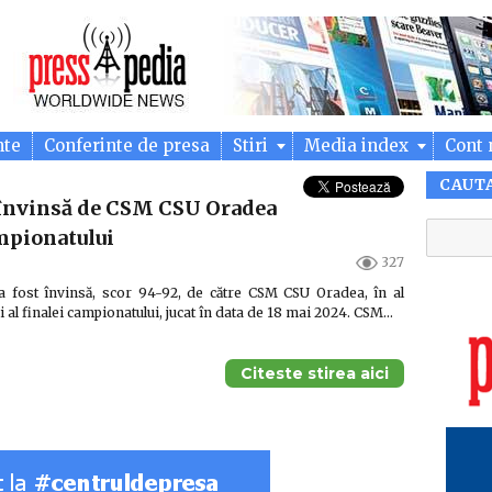
nte
Conferinte de presa
Stiri
Media index
Cont 
CAUT
 învinsă de CSM CSU Oradea
ampionatului
327
a fost învinsă, scor 94-92, de către CSM CSU Oradea, în al
i al finalei campionatului, jucat în data de 18 mai 2024. CSM…
Citeste stirea aici