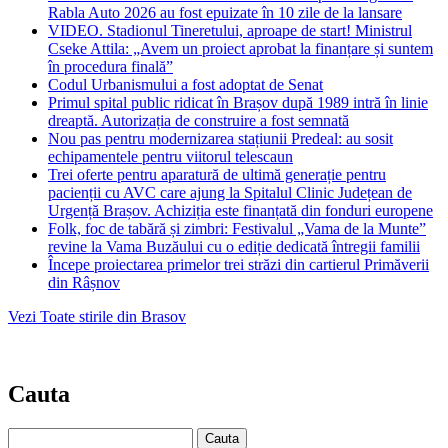
Rabla Auto 2026 au fost epuizate în 10 zile de la lansare
VIDEO. Stadionul Tineretului, aproape de start! Ministrul
Cseke Attila: „Avem un proiect aprobat la finanțare și suntem
în procedura finală”
Codul Urbanismului a fost adoptat de Senat
Primul spital public ridicat în Brașov după 1989 intră în linie
dreaptă. Autorizația de construire a fost semnată
Nou pas pentru modernizarea stațiunii Predeal: au sosit
echipamentele pentru viitorul telescaun
Trei oferte pentru aparatură de ultimă generație pentru
pacienții cu AVC care ajung la Spitalul Clinic Județean de
Urgență Brașov. Achiziția este finanțată din fonduri europene
Folk, foc de tabără și zimbri: Festivalul „Vama de la Munte”
revine la Vama Buzăului cu o ediție dedicată întregii familii
Începe proiectarea primelor trei străzi din cartierul Primăverii
din Râșnov
Vezi Toate stirile din Brasov
Cauta