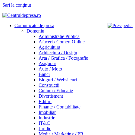
Sari la conținut
Comunicate de presa
Domeniu
Administratie Publica
Afaceri / Comert Online
Agricultura
Arhitectura / Design
Arta / Grafica / Fotografie
Asigurari
Auto / Moto
Banci
Bloguri / Websiteuri
Constructii
Cultura / Educatie
Divertisment
Edituri
Finante / Contabilitate
Imobiliar
Industrie
IT&C
Juridic
Media / Marketing / PR