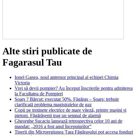
Alte stiri publicate de
Fagarasul Tau
Ionel Ganea, noul antrenor principal al echipei Chimia
Victoria
Vrei să devii pompier? Au început înscrierile pentru admiterea
la Facultatea de Pompieri
Şoarş ? Bărcut: executat 50%. Făgăraş – Şoarş: trebuie
clarificată problema magistralelor de gaz
Copii pe trotinete electrice de mare viteză, printre mașini și
pietoni. Făgărășenii trag un semnal de alarmă
Gheorghe Sucaciu lansează retrospectiva celor 10 ani de
mandat: „2016 a fost anul începuturilor”
Tinerii din Microregiunea Țara Făgărașului pot accesa fonduri