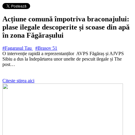
Acțiune comună împotriva braconajului:
plase ilegale descoperite și scoase din apă
în zona Făgărașului
#Fagarasul Tau
#Brasov
51
O intervenție rapidă a reprezentanților AVPS Făgăraș și AJVPS
Sibiu a dus la îndepărtarea unor unelte de pescuit ilegale și The
post…
Citeste stirea aici