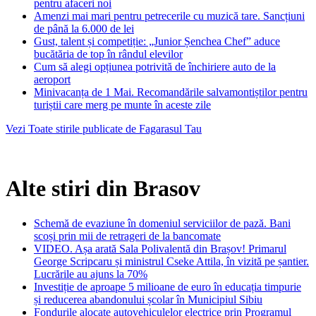
pentru afaceri noi
Amenzi mai mari pentru petrecerile cu muzică tare. Sancțiuni
de până la 6.000 de lei
Gust, talent și competiție: „Junior Șenchea Chef” aduce
bucătăria de top în rândul elevilor
Cum să alegi opțiunea potrivită de închiriere auto de la
aeroport
Minivacanța de 1 Mai. Recomandările salvamontiștilor pentru
turiștii care merg pe munte în aceste zile
Vezi Toate stirile publicate de Fagarasul Tau
Alte stiri din Brasov
Schemă de evaziune în domeniul serviciilor de pază. Bani
scoși prin mii de retrageri de la bancomate
VIDEO. Așa arată Sala Polivalentă din Brașov! Primarul
George Scripcaru și ministrul Cseke Attila, în vizită pe șantier.
Lucrările au ajuns la 70%
Investiție de aproape 5 milioane de euro în educația timpurie
și reducerea abandonului școlar în Municipiul Sibiu
Fondurile alocate autovehiculelor electrice prin Programul