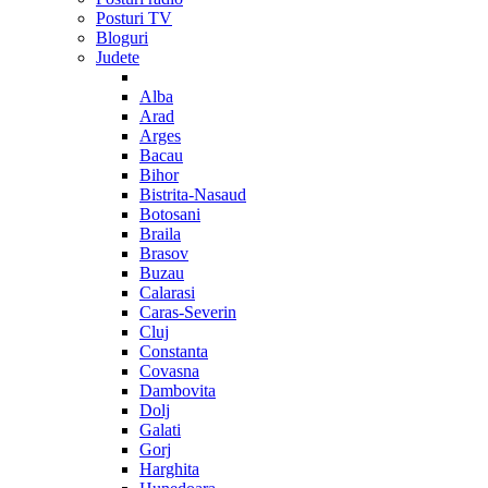
Posturi TV
Bloguri
Judete
Alba
Arad
Arges
Bacau
Bihor
Bistrita-Nasaud
Botosani
Braila
Brasov
Buzau
Calarasi
Caras-Severin
Cluj
Constanta
Covasna
Dambovita
Dolj
Galati
Gorj
Harghita