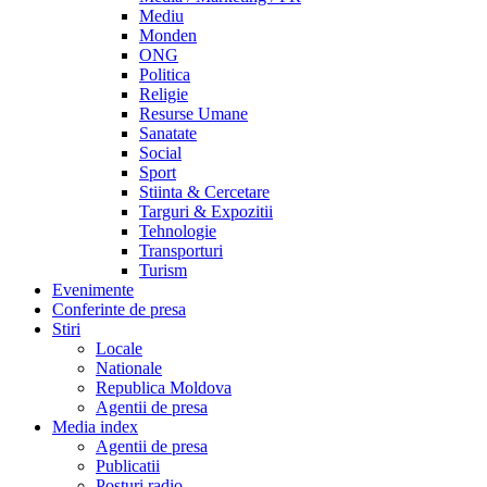
Mediu
Monden
ONG
Politica
Religie
Resurse Umane
Sanatate
Social
Sport
Stiinta & Cercetare
Targuri & Expozitii
Tehnologie
Transporturi
Turism
Evenimente
Conferinte de presa
Stiri
Locale
Nationale
Republica Moldova
Agentii de presa
Media index
Agentii de presa
Publicatii
Posturi radio