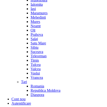
Hunedoara
Ialomita
Iasi
Maramures
Mehedinti
Mures
Neamt
Olt
Prahova
Salaj
Satu Mare
Sibiu
Suceava
Teleorman
Timis
Tulcea
Valcea
Vaslui
Vrancea
Tari
Romania
Republica Moldova
Diaspora
Cont nou
Autentificare