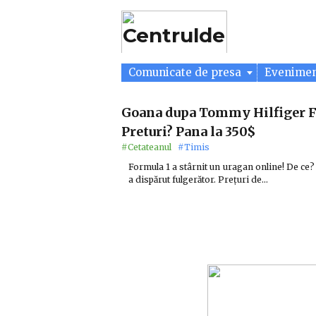
Comunicate de presa
Evenime
Goana dupa Tommy Hilfiger F1
Preturi? Pana la 350$
#Cetateanul
#Timis
Formula 1 a stârnit un uragan online! De ce?
a dispărut fulgerător. Prețuri de…