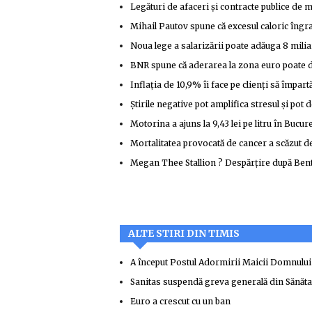
Legături de afaceri și contracte publice de m
Mihail Pautov spune că excesul caloric îngra
Noua lege a salarizării poate adăuga 8 miliard
BNR spune că aderarea la zona euro poate d
Inflația de 10,9% îi face pe clienți să împart
Știrile negative pot amplifica stresul și pot
Motorina a ajuns la 9,43 lei pe litru în Bucur
Mortalitatea provocată de cancer a scăzut de
Megan Thee Stallion ? Despărțire după Bentl
ALTE STIRI DIN TIMIS
A început Postul Adormirii Maicii Domnului
Sanitas suspendă greva generală din Sănătate
Euro a crescut cu un ban