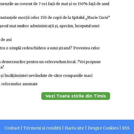
menzile au crescut de 7 ori față de mai și cu 150% față de anul
stanțele morții celor 150 de copii de la Spitalul „Marie Curie”
eșecul mai multor administrații și, sperăm, începutul unei
 de ani
entru o simplă redeschidere a unui ștrand? Povestea celor
a demersurilor pentru un referendum local. ?Voi propune
ra?
r și încălțămintei nevândute de către companiile mari
 a reformelor asumate
Vezi Toate stirile din Timis
Contact
|
Termeni si conditii
|
Harta site
|
Despre Cookies
|
RSS