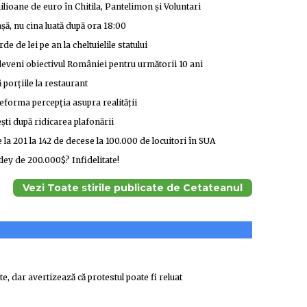
ilioane de euro în Chitila, Pantelimon și Voluntari
șă, nu cina luată după ora 18:00
e de lei pe an la cheltuielile statului
eveni obiectivul României pentru următorii 10 ani
ă porțiile la restaurant
 deforma percepția asupra realității
ești după ridicarea plafonării
 la 201 la 142 de decese la 100.000 de locuitori în SUA
ey de 200.000$? Infidelitate!
Vezi Toate stirile publicate de Cetateanul
, dar avertizează că protestul poate fi reluat