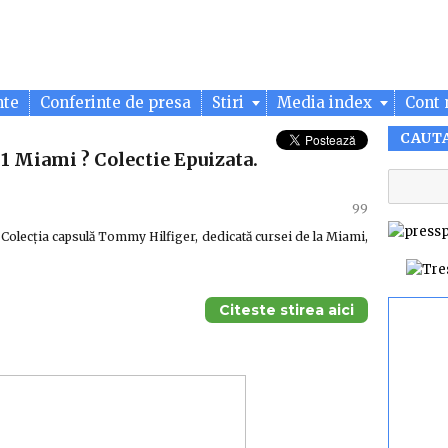
nte
Conferinte de presa
Stiri
Media index
Cont 
CAUT
 Miami ? Colectie Epuizata.
99
 Colecția capsulă Tommy Hilfiger, dedicată cursei de la Miami,
Citeste stirea aici