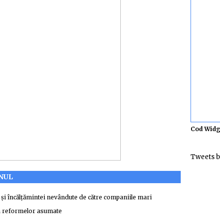
Cod Widg
Tweets b
ANUL
r și încălțămintei nevândute de către companiile mari
 a reformelor asumate