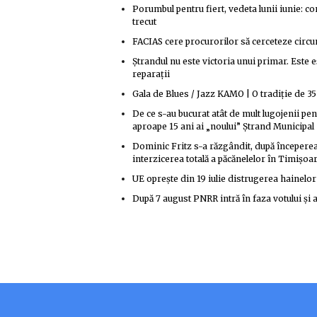
Porumbul pentru fiert, vedeta lunii iunie: co
trecut
FACIAS cere procurorilor să cerceteze circum
Ștrandul nu este victoria unui primar. Este 
reparații
Gala de Blues / Jazz KAMO | O tradiție de 35
De ce s-au bucurat atât de mult lugojenii p
aproape 15 ani ai „noului” Ștrand Municipal
Dominic Fritz s-a răzgândit, după începere
interzicerea totală a păcănelelor în Timișoa
UE oprește din 19 iulie distrugerea hainelo
După 7 august PNRR intră în faza votului și