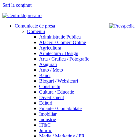
Sari la conținut
Comunicate de presa
Domeniu
Administratie Publica
Afaceri / Comert Online
Agricultura
Arhitectura / Design
Arta / Grafica / Fotografie
Asigurari
Auto / Moto
Banci
Bloguri / Websiteuri
Constructii
Cultura / Educatie
Divertisment
Edituri
Finante / Contabilitate
Imobiliar
Industrie
IT&C
Juridic
Media / Marketing / PR