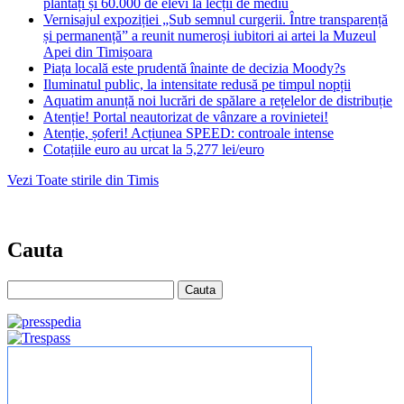
plantați și 60.000 de elevi la lecții de mediu
Vernisajul expoziției „Sub semnul curgerii. Între transparență
și permanență” a reunit numeroși iubitori ai artei la Muzeul
Apei din Timișoara
Piața locală este prudentă înainte de decizia Moody?s
Iluminatul public, la intensitate redusă pe timpul nopții
Aquatim anunță noi lucrări de spălare a rețelelor de distribuție
Atenție! Portal neautorizat de vânzare a rovinietei!
Atenție, șoferi! Acțiunea SPEED: controale intense
Cotațiile euro au urcat la 5,277 lei/euro
Vezi Toate stirile din Timis
Cauta