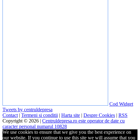
Cod Widget
Tweets by centruldepresa
Contact
|
Termeni si conditii
|
Harta site
|
Despre Cookies
|
RSS
Copyright © 2026 |
Centruldepresa.ro este operator de date cu
caracter personal numarul 10828
We use cookies to ensure that we give you the best experience on
our website. If you continue to use this site we will assume that you