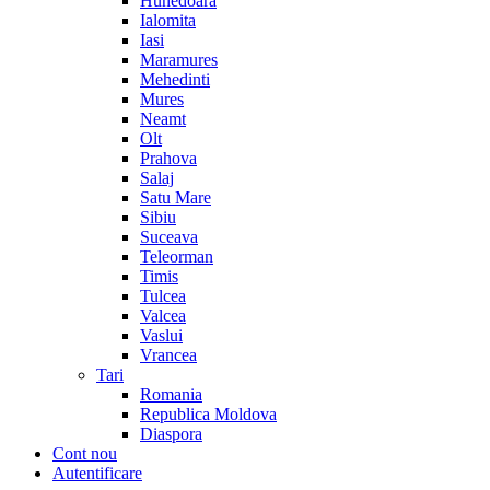
Hunedoara
Ialomita
Iasi
Maramures
Mehedinti
Mures
Neamt
Olt
Prahova
Salaj
Satu Mare
Sibiu
Suceava
Teleorman
Timis
Tulcea
Valcea
Vaslui
Vrancea
Tari
Romania
Republica Moldova
Diaspora
Cont nou
Autentificare