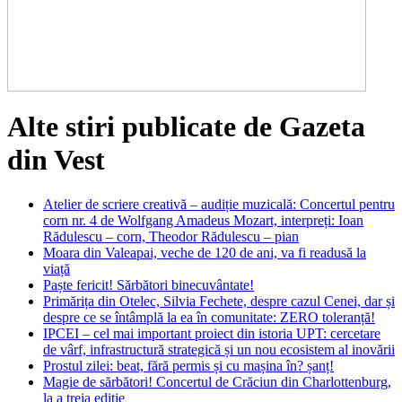
Alte stiri publicate de Gazeta
din Vest
Atelier de scriere creativă – audiție muzicală: Concertul pentru
corn nr. 4 de Wolfgang Amadeus Mozart, interpreți: Ioan
Rădulescu – corn, Theodor Rădulescu – pian
Moara din Valeapai, veche de 120 de ani, va fi readusă la
viață
Paște fericit! Sărbători binecuvântate!
Primărița din Otelec, Silvia Fechete, despre cazul Cenei, dar și
despre ce se întâmplă la ea în comunitate: ZERO toleranță!
IPCEI – cel mai important proiect din istoria UPT: cercetare
de vârf, infrastructură strategică și un nou ecosistem al inovării
Prostul zilei: beat, fără permis și cu mașina în? șanț!
Magie de sărbători! Concertul de Crăciun din Charlottenburg,
la a treia ediție