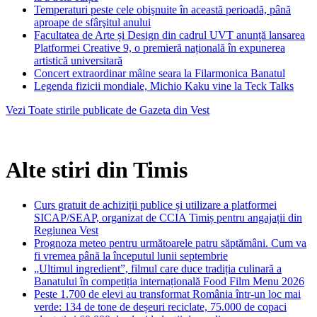
Temperaturi peste cele obişnuite în această perioadă, până
aproape de sfârşitul anului
Facultatea de Arte și Design din cadrul UVT anunță lansarea
Platformei Creative 9, o premieră națională în expunerea
artistică universitară
Concert extraordinar mâine seara la Filarmonica Banatul
Legenda fizicii mondiale, Michio Kaku vine la Teck Talks
Vezi Toate stirile publicate de Gazeta din Vest
Alte stiri din Timis
Curs gratuit de achiziții publice și utilizare a platformei
SICAP/SEAP, organizat de CCIA Timiș pentru angajații din
Regiunea Vest
Prognoza meteo pentru următoarele patru săptămâni. Cum va
fi vremea până la începutul lunii septembrie
„Ultimul ingredient”, filmul care duce tradiția culinară a
Banatului în competiția internațională Food Film Menu 2026
Peste 1.700 de elevi au transformat România într-un loc mai
verde: 134 de tone de deșeuri reciclate, 75.000 de copaci