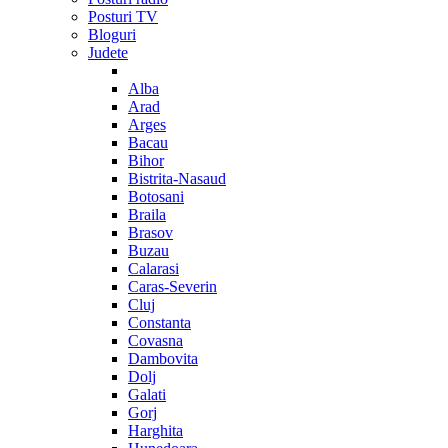
Posturi TV
Bloguri
Judete
Alba
Arad
Arges
Bacau
Bihor
Bistrita-Nasaud
Botosani
Braila
Brasov
Buzau
Calarasi
Caras-Severin
Cluj
Constanta
Covasna
Dambovita
Dolj
Galati
Gorj
Harghita