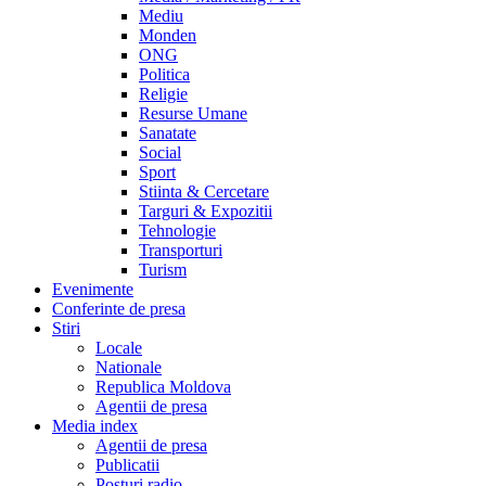
Mediu
Monden
ONG
Politica
Religie
Resurse Umane
Sanatate
Social
Sport
Stiinta & Cercetare
Targuri & Expozitii
Tehnologie
Transporturi
Turism
Evenimente
Conferinte de presa
Stiri
Locale
Nationale
Republica Moldova
Agentii de presa
Media index
Agentii de presa
Publicatii
Posturi radio