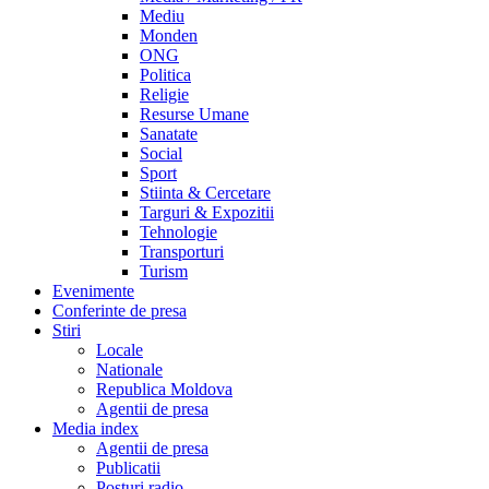
Mediu
Monden
ONG
Politica
Religie
Resurse Umane
Sanatate
Social
Sport
Stiinta & Cercetare
Targuri & Expozitii
Tehnologie
Transporturi
Turism
Evenimente
Conferinte de presa
Stiri
Locale
Nationale
Republica Moldova
Agentii de presa
Media index
Agentii de presa
Publicatii
Posturi radio