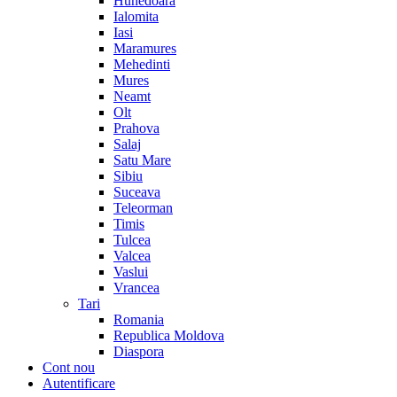
Hunedoara
Ialomita
Iasi
Maramures
Mehedinti
Mures
Neamt
Olt
Prahova
Salaj
Satu Mare
Sibiu
Suceava
Teleorman
Timis
Tulcea
Valcea
Vaslui
Vrancea
Tari
Romania
Republica Moldova
Diaspora
Cont nou
Autentificare