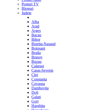
Posturi TV
Bloguri
Judete
Alba
Arad
Arges
Bacau
Bihor
Bistrita-Nasaud
Botosani
Braila
Brasov
Buzau
Calarasi
Caras-Severin
Cluj
Constanta
Covasna
Dambovita
Dolj
Galati
Gorj
Harghita