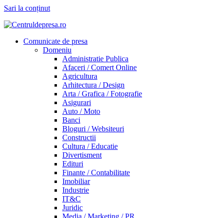
Sari la conținut
Comunicate de presa
Domeniu
Administratie Publica
Afaceri / Comert Online
Agricultura
Arhitectura / Design
Arta / Grafica / Fotografie
Asigurari
Auto / Moto
Banci
Bloguri / Websiteuri
Constructii
Cultura / Educatie
Divertisment
Edituri
Finante / Contabilitate
Imobiliar
Industrie
IT&C
Juridic
Media / Marketing / PR