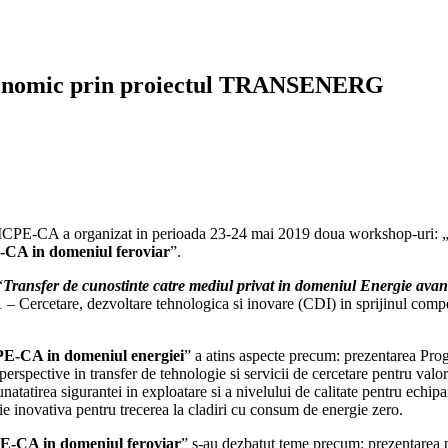
conomic prin proiectul TRANSENERG
ca ICPE-CA a organizat in perioada 23-24 mai 2019 doua workshop-uri: 
CA in domeniul feroviar
”.
“
Transfer de cunostinte catre mediul privat in domeniul Energie a
Cercetare, dezvoltare tehnologica si inovare (CDI) in sprijinul competit
E-CA in domeniul energiei
” a atins aspecte precum: prezentarea Pro
i perspective in transfer de tehnologie si servicii de cercetare pentru valor
bunatatirea sigurantei in exploatare si a nivelului de calitate pentru ec
tie inovativa pentru trecerea la cladiri cu consum de energie zero.
E-CA in domeniul feroviar
” s-au dezbatut teme precum: prezenta