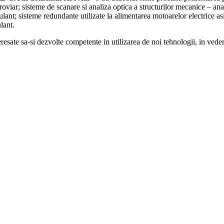
oviar; sisteme de scanare si analiza optica a structurilor mecanice – anal
ulant; sisteme redundante utilizate la alimentarea motoarelor electrice a
lant.
esate sa-si dezvolte competente in utilizarea de noi tehnologii, in veder