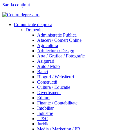
Sari la conținut
Comunicate de presa
Domeniu
Administratie Publica
Afaceri / Comert Online
Agricultura
Arhitectura / Design
Arta / Grafica / Fotografie
Asigurari
Auto / Moto
Banci
Bloguri / Websiteuri
Constructii
Cultura / Educatie
Divertisment
Edituri
Finante / Contabilitate
Imobiliar
Industrie
IT&C
Juridic
Media / Marketing / PR