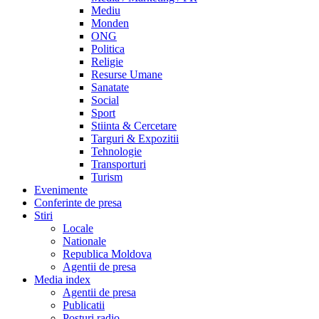
Mediu
Monden
ONG
Politica
Religie
Resurse Umane
Sanatate
Social
Sport
Stiinta & Cercetare
Targuri & Expozitii
Tehnologie
Transporturi
Turism
Evenimente
Conferinte de presa
Stiri
Locale
Nationale
Republica Moldova
Agentii de presa
Media index
Agentii de presa
Publicatii
Posturi radio