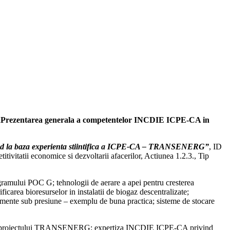
„
Prezentarea generala a competentelor INCDIE ICPE-CA in
vand la baza experienta stiintifica a ICPE-CA – TRANSENERG”
, ID
ivitatii economice si dezvoltarii afacerilor, Actiunea 1.2.3., Tip
gramului POC G; tehnologii de aerare a apei pentru cresterea
ificarea bioresurselor in instalatii de biogaz descentralizate;
hipamente sub presiune – exemplu de buna practica; sisteme de stocare
rea proiectului TRANSENERG; expertiza INCDIE ICPE-CA privind