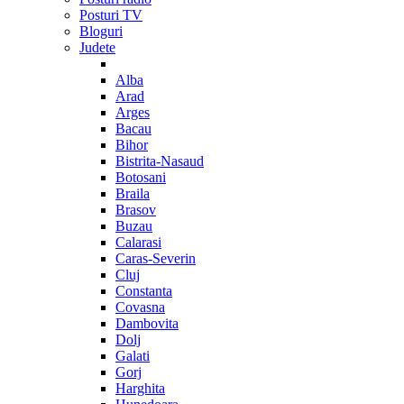
Posturi TV
Bloguri
Judete
Alba
Arad
Arges
Bacau
Bihor
Bistrita-Nasaud
Botosani
Braila
Brasov
Buzau
Calarasi
Caras-Severin
Cluj
Constanta
Covasna
Dambovita
Dolj
Galati
Gorj
Harghita