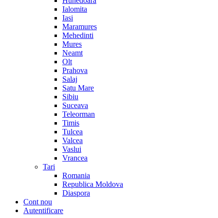
Hunedoara
Ialomita
Iasi
Maramures
Mehedinti
Mures
Neamt
Olt
Prahova
Salaj
Satu Mare
Sibiu
Suceava
Teleorman
Timis
Tulcea
Valcea
Vaslui
Vrancea
Tari
Romania
Republica Moldova
Diaspora
Cont nou
Autentificare