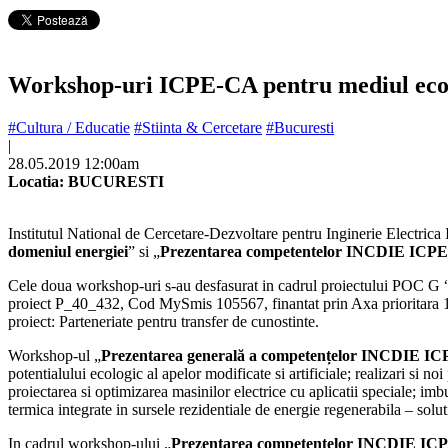
Workshop-uri ICPE-CA pentru mediul e
#Cultura / Educatie
#Stiinta & Cercetare
#Bucuresti
|
28.05.2019 12:00am
Locatia: BUCURESTI
Institutul National de Cercetare-Dezvoltare pentru Inginerie Electri
domeniul energiei
” si „
Prezentarea competentelor INCDIE ICPE-
Cele doua workshop-uri s-au desfasurat in cadrul proiectului POC G 
proiect P_40_432, Cod MySmis 105567, finantat prin Axa prioritara 1 – 
proiect: Parteneriate pentru transfer de cunostinte.
Workshop-ul „
Prezentarea generală a competențelor INCDIE ICP
potentialului ecologic al apelor modificate si artificiale; realizari si no
proiectarea si optimizarea masinilor electrice cu aplicatii speciale; im
termica integrate in sursele rezidentiale de energie regenerabila – solu
In cadrul workshop-ului „
Prezentarea competentelor INCDIE ICP