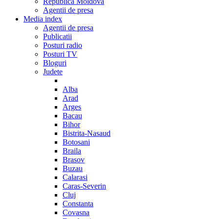
Republica Moldova
Agentii de presa
Media index
Agentii de presa
Publicatii
Posturi radio
Posturi TV
Bloguri
Judete
Alba
Arad
Arges
Bacau
Bihor
Bistrita-Nasaud
Botosani
Braila
Brasov
Buzau
Calarasi
Caras-Severin
Cluj
Constanta
Covasna