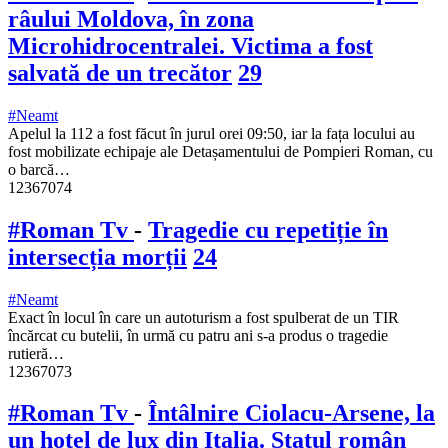
râului Moldova, în zona
Microhidrocentralei. Victima a fost
salvată de un trecător
29
#Neamt
Apelul la 112 a fost făcut în jurul orei 09:50, iar la fața locului au
fost mobilizate echipaje ale Detașamentului de Pompieri Roman, cu
o barcă…
12367074
#Roman Tv
-
Tragedie cu repetiție în
intersecția morții
24
#Neamt
Exact în locul în care un autoturism a fost spulberat de un TIR
încărcat cu butelii, în urmă cu patru ani s-a produs o tragedie
rutieră…
12367073
#Roman Tv
-
Întâlnire Ciolacu-Arsene, la
un hotel de lux din Italia. Statul român