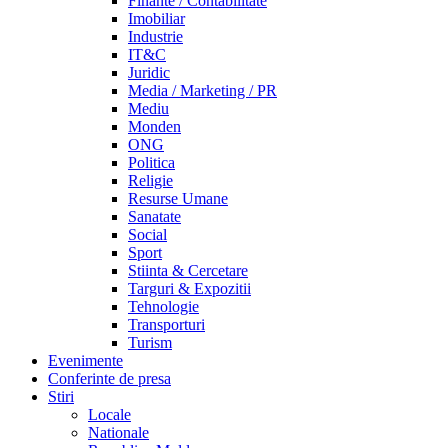
Finante / Contabilitate
Imobiliar
Industrie
IT&C
Juridic
Media / Marketing / PR
Mediu
Monden
ONG
Politica
Religie
Resurse Umane
Sanatate
Social
Sport
Stiinta & Cercetare
Targuri & Expozitii
Tehnologie
Transporturi
Turism
Evenimente
Conferinte de presa
Stiri
Locale
Nationale