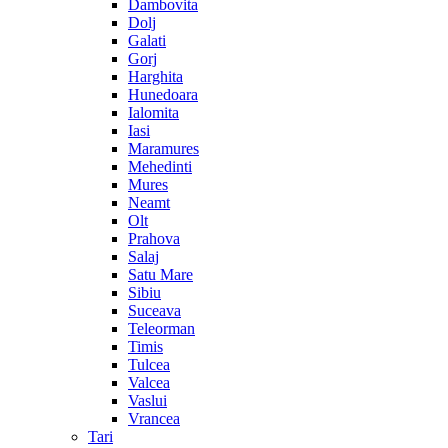
Dambovita
Dolj
Galati
Gorj
Harghita
Hunedoara
Ialomita
Iasi
Maramures
Mehedinti
Mures
Neamt
Olt
Prahova
Salaj
Satu Mare
Sibiu
Suceava
Teleorman
Timis
Tulcea
Valcea
Vaslui
Vrancea
Tari