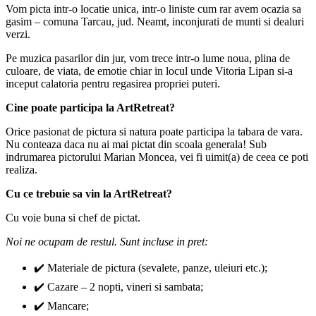
Vom picta intr-o locatie unica, intr-o liniste cum rar avem ocazia sa
gasim – comuna Tarcau, jud. Neamt, inconjurati de munti si dealuri
verzi.
Pe muzica pasarilor din jur, vom trece intr-o lume noua, plina de
culoare, de viata, de emotie chiar in locul unde Vitoria Lipan si-a
inceput calatoria pentru regasirea propriei puteri.
Cine poate participa la ArtRetreat?
Orice pasionat de pictura si natura poate participa la tabara de vara.
Nu conteaza daca nu ai mai pictat din scoala generala! Sub
indrumarea pictorului Marian Moncea, vei fi uimit(a) de ceea ce poti
realiza.
Cu ce trebuie sa vin la ArtRetreat?
Cu voie buna si chef de pictat.
Noi ne ocupam de restul. Sunt incluse in pret:
✔️ Materiale de pictura (sevalete, panze, uleiuri etc.);
✔️ Cazare – 2 nopti, vineri si sambata;
✔️ Mancare;