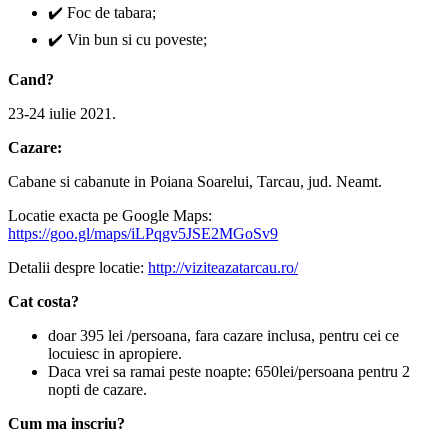
✔️ Foc de tabara;
✔️ Vin bun si cu poveste;
Cand?
23-24 iulie 2021.
Cazare:
Cabane si cabanute in Poiana Soarelui, Tarcau, jud. Neamt.
Locatie exacta pe Google Maps:
https://goo.gl/maps/iLPqgv5JSE2MGoSv9
Detalii despre locatie:
http://viziteazatarcau.ro/
Cat costa?
doar 395 lei /persoana, fara cazare inclusa, pentru cei ce
locuiesc in apropiere.
Daca vrei sa ramai peste noapte: 650lei/persoana pentru 2
nopti de cazare.
Cum ma inscriu?