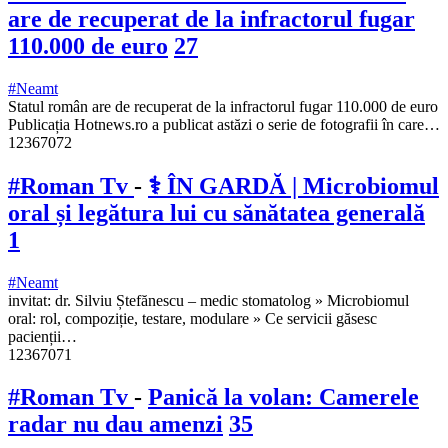
are de recuperat de la infractorul fugar
110.000 de euro
27
#Neamt
Statul român are de recuperat de la infractorul fugar 110.000 de euro
Publicația Hotnews.ro a publicat astăzi o serie de fotografii în care…
12367072
#Roman Tv
-
⚕️ ÎN GARDĂ | Microbiomul
oral și legătura lui cu sănătatea generală
1
#Neamt
invitat: dr. Silviu Ștefănescu – medic stomatolog » Microbiomul
oral: rol, compoziție, testare, modulare » Ce servicii găsesc
pacienții…
12367071
#Roman Tv
-
Panică la volan: Camerele
radar nu dau amenzi
35