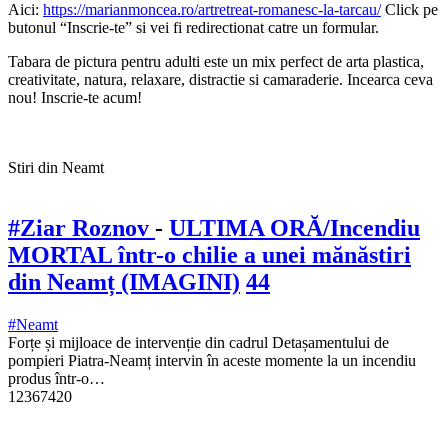
Aici:
https://marianmoncea.ro/artretreat-romanesc-la-tarcau/
Click pe
butonul “Inscrie-te” si vei fi redirectionat catre un formular.
Tabara de pictura pentru adulti este un mix perfect de arta plastica,
creativitate, natura, relaxare, distractie si camaraderie. Incearca ceva
nou! Inscrie-te acum!
Stiri din Neamt
#Ziar Roznov
-
ULTIMA ORĂ/Incendiu
MORTAL într-o chilie a unei mănăstiri
din Neamț (IMAGINI)
44
#Neamt
Forțe și mijloace de intervenție din cadrul Detașamentului de
pompieri Piatra-Neamț intervin în aceste momente la un incendiu
produs într-o…
12367420