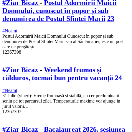
#Ziar Bicaz
-
Postul Adormirii Maicii
Domnului, cunoscut în popor și sub
denumirea de Postul Sfintei Marii
23
#Neamt
Postul Adormirii Maicii Domnului Cunoscut în popor și sub
denumirea de Postul Sfintei Marii sau al Sântămariei, este un post
care ne pregătește…
12367398
#Ziar Bicaz
-
Weekend frumos și
călduros, tocmai bun pentru vacanță
24
#Neamt
31 iulie (vineri): Vreme frumoasă și stabilă, cu cer predominant
senin pe tot parcursul zilei. Temperaturile maxime vor ajunge în
jurul valorii…
12367397
#Ziar Bicaz
-
Bacalaureat 2026, sesiunea