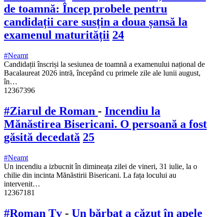
de toamnă: Încep probele pentru
candidații care susțin a doua șansă la
examenul maturității
24
#Neamt
Candidații înscriși la sesiunea de toamnă a examenului național de
Bacalaureat 2026 intră, începând cu primele zile ale lunii august,
în…
12367396
#Ziarul de Roman
-
Incendiu la
Mănăstirea Bisericani. O persoană a fost
găsită decedată
25
#Neamt
Un incendiu a izbucnit în dimineața zilei de vineri, 31 iulie, la o
chilie din incinta Mănăstirii Bisericani. La fața locului au
intervenit…
12367181
#Roman Tv
-
Un bărbat a căzut în apele