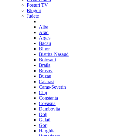
Posturi TV
Bloguri
Judete
Alba
Arad
Arges
Bacau
Bihor
Bistrita-Nasaud
Botosani
Braila
Brasov
Buzau
Calarasi
Caras-Severin
Cluj
Constanta
Covasna
Dambovita
Dolj
Galati
Gorj
Harghita