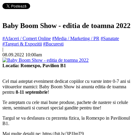
Baby Boom Show - editia de toamna 2022
#Afaceri / Comert Online
#Media / Marketing / PR
#Sanatate
#Targuri & Expozitii
#Bucuresti
|
08.09.2022 10:00am
Locatia: Romexpo, Pavilion B1
Cel mai asteptat eveniment dedicat copiilor cu varste intre 0-7 ani si
viitoarelor mamici: Baby Boom Show isi anunta editia de toamna
pentru
8-11 septembrie
!
Te asteptam cu cele mai bune produse, pachete de nastere si celule
stem, seminarii si cursuri special gandite pentru tine!
Targul se va desfasura cu prezenta fizica, la Romexpo in Pavilionul
B1.
Mai multe detalii pe: https://bit.ly/3PJJmT9