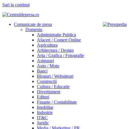
Sari la conținut
Comunicate de presa
Domeniu
Administratie Publica
Afaceri / Comert Online
Agricultura
Arhitectura / Design
Arta / Grafica / Fotografie
Asigurari
Auto / Moto
Banci
Bloguri / Websiteuri
Constructii
Cultura / Educatie
Divertisment
Edituri
Finante / Contabilitate
Imobiliar
Industrie
IT&C
Juridic
Media / Marketing / PR