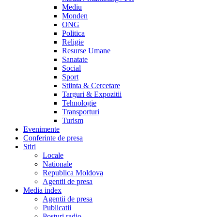
Mediu
Monden
ONG
Politica
Religie
Resurse Umane
Sanatate
Social
Sport
Stiinta & Cercetare
Targuri & Expozitii
Tehnologie
Transporturi
Turism
Evenimente
Conferinte de presa
Stiri
Locale
Nationale
Republica Moldova
Agentii de presa
Media index
Agentii de presa
Publicatii
Posturi radio