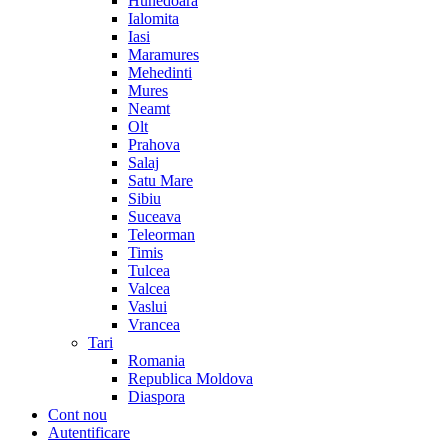
Hunedoara
Ialomita
Iasi
Maramures
Mehedinti
Mures
Neamt
Olt
Prahova
Salaj
Satu Mare
Sibiu
Suceava
Teleorman
Timis
Tulcea
Valcea
Vaslui
Vrancea
Tari
Romania
Republica Moldova
Diaspora
Cont nou
Autentificare