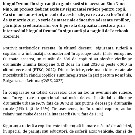
blogul Drumul în siguranţă organizează și în acest an Ziua Nino
Nino, un proiect dedicat exclusiv siguranţei rutiere pentru copii.
Ca și în anii anteriori, în cadrul acestei zile, care va avea loc în data
de 19 martie 2025, o serie de materiale educative adresate copiilor,
părinţilor şi educatorilor vor fi puse la dispoziţia acestora prin
intermediul blogului Drumul în siguranţă şi a paginii de Facebook
aferente.
Potrivit statisticilor recente, în ultimul deceniu, siguranța rutieră a
copiilor s-a îmbunătățit considerabil în aproape toate țările europene.
Cu toate acestea, un număr de 386 de copii și-au pierdut viețile pe
drumurile Uniunii Europene (UE) doar în anul 2020 și peste 6000 în
ultimii zece ani (ETSC, 2022). Din nefericire, cele mai ridicate rate ale
mortalității în rândul copiilor sunt înregistrate în țări precum România,
Bulgaria sau Letonia (CARE, 2022).
În comparație cu totalul deceselor care au loc în evenimente rutiere,
sunt înregistrate proporțional mai multe decese în rândul copiilor pe
drumurile urbane (46% față de 38%) și mai puține decese pe drumurile
rurale (45% față de 54%). De asemenea, tot în rândul copiilor, au loc
relativ mai multe decese la intersecții (18% față de 13%).
Siguranța rutieră a copiilor este influențată în mare măsură de adulți și,
în special, de părinți sau educatori, de șoferii altor vehicule, dar și de