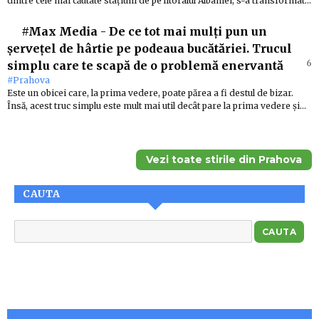
dintre cele mai căutate stațiuni de pe litoralul Albaniei, s-a transformat…
#Max Media
-
De ce tot mai mulți pun un
șervețel de hârtie pe podeaua bucătăriei. Trucul
6
simplu care te scapă de o problemă enervantă
#Prahova
Este un obicei care, la prima vedere, poate părea a fi destul de bizar.
Însă, acest truc simplu este mult mai util decât pare la prima vedere și…
Vezi toate stirile din Prahova
CAUTA