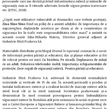
persoanele care iau decizii privind infrastructura rutieră și măsurile de
siguranță, cum ar fi vitezele adecvate, locurile sigure pentru traversare
etc. (ETSC, 2018).
„Copiii sunt utilizatori vulnerabili ai drumurilor care trebuie protejați,
Ziua Nino Nino
fiind un prilej de a aminti adulților de importanța de a
supraveghea deplasările acestora pe drum și de a conștientiza că
siguranța lor în trafic este responsabilitatea celor mari,” a amintit cu
această ocazie Iulia-Mihaela Matreș, Director general adjunct al
Industrie Mică Prahova SA.
Materialele distribuite prin blogul
Drumul în siguranță
constau în o serie
de informații pentru părinți și educatori, dar și planșe educative și foi
de colorat pentru cei mici:
Cu bicicleta
,
Pe stradă
,
Deplasarea de mână
cu un adult
,
Folosirea telefonului mobil
,
Importanța echipamentului de
protecție
,
Zece reguli de siguranță rutieră,
Pentru părinți și educatori
.
Industrie Mică Prahova S.A. activează în domeniul semnalizării
orizontale și verticale de 35 de ani. În această perioadă a produs și
instalat indicatoare rutiere și a realizat lucrări de marcaje rutiere atât la
nivel local cât și la nivel național. Societatea prahoveană şi-a
demonstrat în mod constant preocuparea pentru îmbunătăţirea
siguranţei rutiere în România atât prin semnarea în urmă cu peste zece
ani a Cartei Europene a Siguranţei Rutiere şi lansarea primului blog de
companie în domeniul siguranţei rutiere din România,
Drumul în