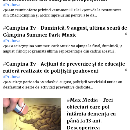
#Prahova
<p>Am reunit oferte privind <em>meniul zilei </em>de la restaurante
din C&acirc;mpina și &icirc;mprejurimi pentru a le da…
#Campina Tv
-
Duminică, 9 august, ultima seară de
6
Câmpina Summer Park Music
#Prahova
<p>C&acirc;mpina Summer Park Music va ajunge la final, duminică, 9
august, fiind programată ultima reprezentație din cadrul acestui…
#Campina Tv
-
Acțiuni de prevenire și de educație
6
rutieră realizate de polițiștii prahoveni
#Prahova
<p>&Icirc;n perioada 5&ndash;6 august, polițiștii Serviciului Rutier au
desfășurat o serie de activități preventive dedicate…
#Max Media
-
Trei
obiceiuri care pot
întârzia demența cu
până la 13 ani.
Descoperirea