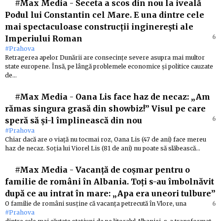
#Max Media
-
Seceta a scos din nou la iveală
Podul lui Constantin cel Mare. E una dintre cele
mai spectaculoase construcții inginerești ale
6
Imperiului Roman
#Prahova
Retragerea apelor Dunării are consecințe severe asupra mai multor
state europene. Însă, pe lângă problemele economice și politice cauzate
de…
#Max Media
-
Oana Lis face haz de necaz: „Am
rămas singura grasă din showbiz!” Visul pe care
6
speră să și-l împlinească din nou
#Prahova
Chiar dacă are o viață nu tocmai roz, Oana Lis (47 de ani) face mereu
haz de necaz. Soția lui Viorel Lis (81 de ani) nu poate să slăbească…
#Max Media
-
Vacanță de coșmar pentru o
familie de români în Albania. Toți s-au îmbolnăvit
după ce au intrat în mare: „Apa era uneori tulbure”
O familie de români susține că vacanța petrecută în Vlore, una
6
#Prahova