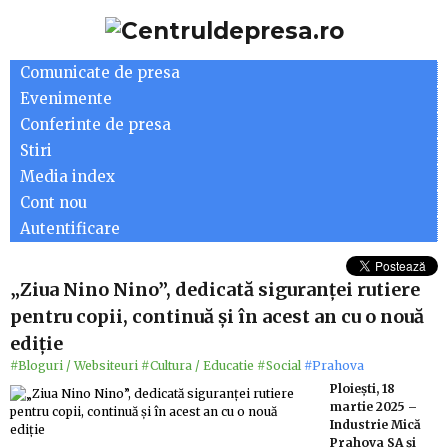
Comunicate de presa
Evenimente
Conferinte de presa
Stiri
Media index
Cont nou
Autentificare
„Ziua Nino Nino”, dedicată siguranţei rutiere
pentru copii, continuă și în acest an cu o nouă
ediție
#Bloguri / Websiteuri
#Cultura / Educatie
#Social
#Prahova
Ploiești, 18
martie 2025 –
Industrie Mică
Prahova SA şi