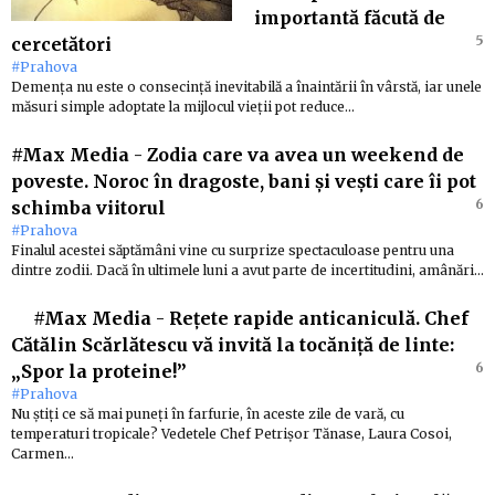
importantă făcută de
5
cercetători
#Prahova
Demența nu este o consecință inevitabilă a înaintării în vârstă, iar unele
măsuri simple adoptate la mijlocul vieții pot reduce…
#Max Media
-
Zodia care va avea un weekend de
poveste. Noroc în dragoste, bani și vești care îi pot
6
schimba viitorul
#Prahova
Finalul acestei săptămâni vine cu surprize spectaculoase pentru una
dintre zodii. Dacă în ultimele luni a avut parte de incertitudini, amânări…
#Max Media
-
Rețete rapide anticaniculă. Chef
Cătălin Scărlătescu vă invită la tocăniță de linte:
6
„Spor la proteine!”
#Prahova
Nu știți ce să mai puneți în farfurie, în aceste zile de vară, cu
temperaturi tropicale? Vedetele Chef Petrișor Tănase, Laura Cosoi,
Carmen…