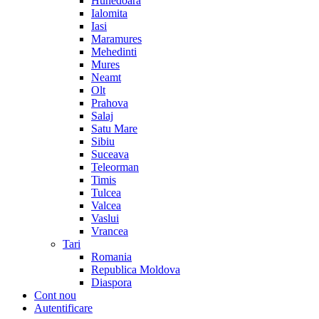
Hunedoara
Ialomita
Iasi
Maramures
Mehedinti
Mures
Neamt
Olt
Prahova
Salaj
Satu Mare
Sibiu
Suceava
Teleorman
Timis
Tulcea
Valcea
Vaslui
Vrancea
Tari
Romania
Republica Moldova
Diaspora
Cont nou
Autentificare