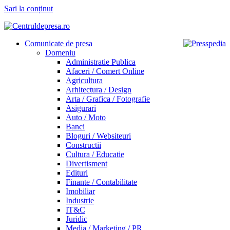
Sari la conținut
Comunicate de presa
Domeniu
Administratie Publica
Afaceri / Comert Online
Agricultura
Arhitectura / Design
Arta / Grafica / Fotografie
Asigurari
Auto / Moto
Banci
Bloguri / Websiteuri
Constructii
Cultura / Educatie
Divertisment
Edituri
Finante / Contabilitate
Imobiliar
Industrie
IT&C
Juridic
Media / Marketing / PR