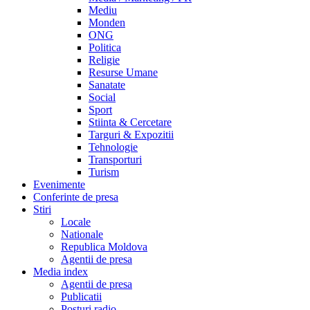
Mediu
Monden
ONG
Politica
Religie
Resurse Umane
Sanatate
Social
Sport
Stiinta & Cercetare
Targuri & Expozitii
Tehnologie
Transporturi
Turism
Evenimente
Conferinte de presa
Stiri
Locale
Nationale
Republica Moldova
Agentii de presa
Media index
Agentii de presa
Publicatii
Posturi radio