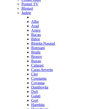
Posturi TV
Bloguri
Judete
Alba
Arad
Arges
Bacau
Bihor
Bistrita-Nasaud
Botosani
Braila
Brasov
Buzau
Calarasi
Caras-Severin
Cluj
Constanta
Covasna
Dambovita
Dolj
Galati
Gorj
Harghita