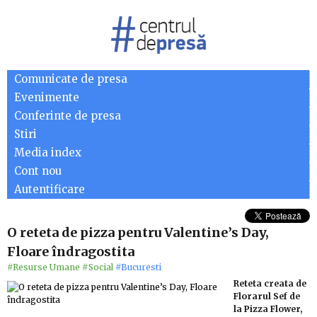
Comunicate de presa
Evenimente
Conferinte de presa
Stiri
Media index
Cont nou
Autentificare
O reteta de pizza pentru Valentine’s Day,
Floare îndragostita
#Resurse Umane
#Social
#Bucuresti
Reteta creata de
Florarul Sef de
la Pizza Flower,