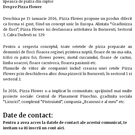
lipeasca de piatra din cuptor
Despre Pizza Flower
Deschisa pe 15 ianuarie 2016, Pizza Flower propune un produs diferit
ca forma si gust, fiind un concept unic în Europa. Alintata “Gradinizza
de flori”, Pizza Flower isi desfasoara activitatea în Bucuresti, Sectorul
3, Calea Dudesti nr. 129.
Pentru a respecta conceptul, toate retetele de pizza preparate au
denumiri de flori: floarea reginei, printesa noptii, floare de nu-ma-uita,
trifoi cu patru foi, flower power, motul curcanului, floare de cactus,
limba soacrei, floare carnivora, floarea pasiunii etc.
Planurile de viitor ale companiei includ crearea unei retele Pizza
Flower prin deschiderea altor doua pizzerii în Bucuresti, în sectorul 1 si
sectorul 2.
În 2016, Pizza Flower s-a implicat în comunitate, sprijinind mai multe
proiecte sociale: Centrul de Plasament Pinochio, gradinita sociala
“Licurici”, complexul ”Pistruiatul”, campania „Brancusi e al meu” etc.
Date de contact:
Pentru a avea acces la datele de contact ale acestui comunicat, te
invitam sa iti inscrii un cont aici.