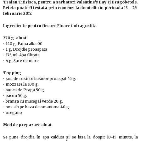
Traian Titirisca, pentru a sarbatori Valentine’s Day si Dragobetele.
Reteta poate fi testata prin comenzi la domiciliu în perioada 13 – 25
februarie 2017.
Ingrediente pentru fiecare Floare îndragostita
220 g. aluat
• 140 g. Faina alba 00
• 1 g. Drojdie proaspata
• 175 ml. Apa filtrata
• 4 g. Sare de mare
Topping
• sos de rosii cu busuioc proaspat 45 g.
• mozzarella 100 g.
• sunca de Praga 50 g.
• bacon 50 g.
• branza cu mucegai verde 20 g.
• sos alb pe baza de smantana 40 g.
• oregano
Mod de preparare aluat
Se pune drojdia în apa calduta si se lasa la dospit 10-15 minute, la