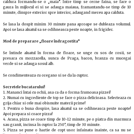
caldura formandu-se o „maia”. Între timp se cerne faina, se face o
gaura în mijlocul ei si se adauga maiaua, framantandu-se timp de 10
minute, dinspre exterior spre interior, adaugand mereu apa calduta.
Se lasa la dospit minim 30 minute pana aproape se dubleaza volumul.
Apoi se lasa aluatul sa se odihneasca peste noapte, in frigider.
Mod de preparare „floare îndragostita”
Se întinde aluatul în forma de floare, se unge cu sos de rosii, se
presara cu mozzarella, sunca de Praga, bacon, branza cu mucegai
verde si se adauga sosul alb.
Se condimenteaza cu oregano si se da la cuptor.
Secretele bucatarului!
1. Mananci întai cu ochii, asa ca da o forma frumoasa pizzei!
2. Numai cu ingrediente de top se face o pizza delicioasa. Selecteaza cu
grija chiar si cele mai obisnuite materii prime!
3. Pentru o buna dospire, lasa aluatul sa se odihneasca peste noapte!
Apoi prepara si coace pizza!
4. Acasa, pizza se coace timp de 10-12 minute, pe o piatra din marmura
sau granit, incinsa în cuptor la 250°, timp de 30 minute.
5. Pizza se pune o hartie de copt usor infainata inainte, ca sa nu se