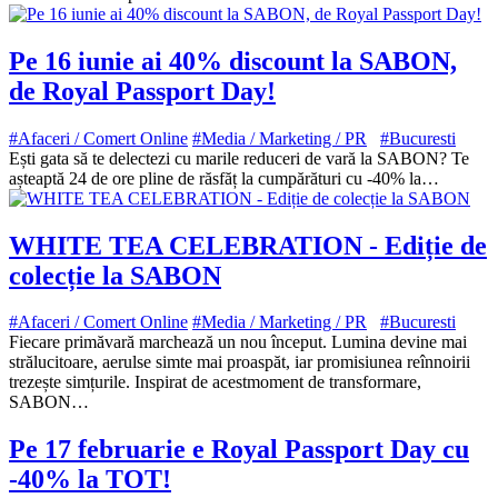
Pe 16 iunie ai 40% discount la SABON,
de Royal Passport Day!
#Afaceri / Comert Online
#Media / Marketing / PR
#Bucuresti
Ești gata să te delectezi cu marile reduceri de vară la SABON? Te
așteaptă 24 de ore pline de răsfăț la cumpărături cu -40% la…
WHITE TEA CELEBRATION - Ediție de
colecție la SABON
#Afaceri / Comert Online
#Media / Marketing / PR
#Bucuresti
Fiecare primăvară marchează un nou început. Lumina devine mai
strălucitoare, aerulse simte mai proaspăt, iar promisiunea reînnoirii
trezește simțurile. Inspirat de acestmoment de transformare,
SABON…
Pe 17 februarie e Royal Passport Day cu
-40% la TOT!