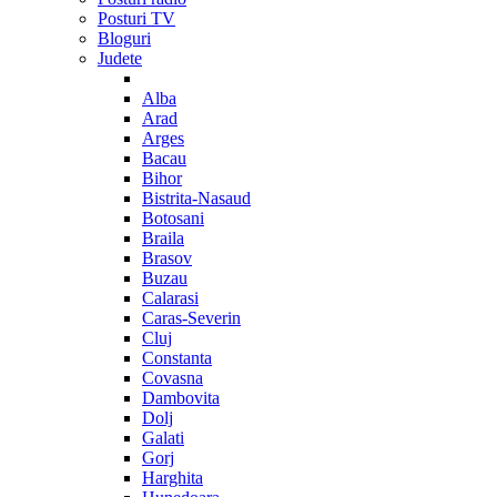
Posturi TV
Bloguri
Judete
Alba
Arad
Arges
Bacau
Bihor
Bistrita-Nasaud
Botosani
Braila
Brasov
Buzau
Calarasi
Caras-Severin
Cluj
Constanta
Covasna
Dambovita
Dolj
Galati
Gorj
Harghita