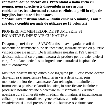
confortabiladupa fiecare dus. Prezentand o noua sticla cu
pompa, noua colectie este disponibila in sase arome
emblematice, transformand curatarea zilnica a pielii in clipe de
ingrijire, incantare si bunastare.
* *Masurare instrumentala – Studiu clinic la 5 minute, 3 sau 7
zile dupa conditii normale de utilizare pe 13 voluntari
PIONIERII MOMENTELOR DE FRUMUSE
T
E
S
I
I
NC
A
NTARE, INFUZATE CU NATUR
A
De aproape trei decenii, SABON a fost
i
n avangarda cre
a
rii de
momente de frumuse
t
e pline de
i
nc
a
ntare, infuzate artistic cu puterile
vindec
a
toare ale naturii. De la
i
nfiin
t
area noastr
a
i
n 1997, ne-am
dedicat r
a
sf
at
ului cu o gam
a
luxoas
a
de produse pentru baie, piele
s
i
corp, formulate meticulos cu ingrediente naturale
s
i inspirate de
tradi
t
ii consacrate.
Misiunea noastr
a
merge dincolo de
i
ngrijirea pielii; este vorba despre
dezv
a
luirea
s
i
i
mp
a
rt
as
irea bucuriei
i
n via
t
a de zi cu zi. prin
momente uimitor de
i
nc
a
nt
a
toare. Am reimaginat ritualurile de
frumuse
t
e ca pe ni
s
te c
a
l
a
torii holistice,
i
n care fiecare
i
nt
a
lnire cu
produsele noastre devine o delectare multisenzorial
a
. Viziunea
noastr
a
asupra frumuse
t
ii este
i
nr
a
d
a
cinat
a
i
n natur
a
s
i
i
ntruchipeaz
a
calit
at
i precum naturalitatea, generozitatea, autenticitatea,
creativitatea
s
i – mai presus de toate – bucuria: o viziune care