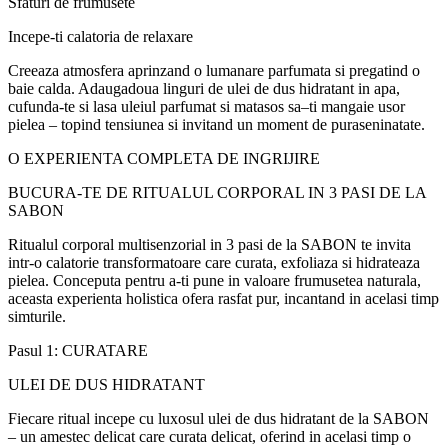
Sfaturi de frumuse
t
e
I
ncepe-
t
i c
a
l
a
toria de relaxare
Creeaz
a
atmosfera aprinz
a
nd o lum
a
nare parfumat
a
s
i preg
a
tind o
baie cald
a
. Adaug
a
dou
a
linguri de ulei de du
s
hidratant
i
n ap
a
,
cufund
a
-te
s
i las
a
uleiul parfumat
s
i m
a
t
a
sos s
a
–
t
i m
a
ng
a
ie u
s
or
pielea – topind tensiunea
s
i invit
a
nd un moment de pur
a
senin
a
tate.
O EXPERIEN
TA
COMPLET
A
DE
I
NGRIJIRE
BUCUR
A
-TE DE RITUALUL CORPORAL
I
N 3 PA
S
I DE LA
SABON
Ritualul corporal multisenzorial
i
n 3 pa
s
i de la SABON te invit
a
i
ntr-o c
a
l
a
torie transformatoare care cur
ata
, exfoliaz
a
s
i hidrateaz
a
pielea. Conceput
a
pentru a-
t
i pune
i
n valoare frumuse
t
ea natural
a
,
aceast
a
experien
ta
holistic
a
ofer
a
r
a
sf
at
pur,
i
nc
a
nt
a
nd
i
n acela
s
i timp
sim
t
urile.
Pasul 1: CUR
AT
ARE
ULEI DE DU
S
HIDRATANT
Fi
ecare ritual
i
ncepe cu luxosul ulei de du
s
h
idratant de la SABON
– un amestec delicat care cur
ata
delicat, oferind
i
n acela
s
i timp o