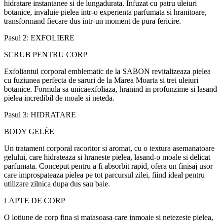
hidratare instantanee
s
i de lung
a
durat
a
. Infuzat cu patru uleiuri
botanice,
i
nv
a
luie pielea
i
ntr-o experien
ta
parfumat
a
s
i hr
a
nitoare,
transform
a
nd fiecare du
s
i
ntr-un moment de pur
a
fericire.
Pasul 2: EXFOLIERE
SCRUB PENTRU CORP
Exfoliantul corporal emblematic de la SABON revitalizeaz
a
pielea
cu fuziunea perfect
a
de s
a
ruri de la Marea Moart
a
s
i trei uleiuri
botanice. Formula sa unic
a
e
xfoliaz
a
, hr
a
nind
i
n profunzime
s
i
l
a
s
a
nd
pielea incredibil de moale
s
i neted
a
.
Pasul 3: HIDRATARE
BODY GEL
É
E
Un tratament corporal r
a
coritor
s
i aromat, cu o textur
a
asem
a
n
a
toare
gelului, care hidrateaz
a
s
i hr
a
ne
s
te pielea, l
a
s
a
nd-o moale
s
i delicat
parfumat
a
. Conceput pentru a fi absorbit rapid, ofer
a
un finisaj u
s
or
care
i
mprosp
a
teaz
a
pielea pe tot parcursul zilei, fiind ideal pentru
utilizare zilnic
a
dup
a
du
s
sau baie.
LAPTE DE CORP
O lo
t
iune de corp fin
a
s
i m
a
t
a
soas
a
care
i
nmoaie
s
i neteze
s
te pielea
,