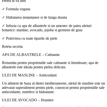
Pielea ta va iubi
✓
Formula vegan
a
✓
Hidratarea instantanee
s
i de lung
a
durat
a
✓
Infuzia cu ap
a
de alb
a
strele
s
i un amestec de patru uleiuri
botanice: m
a
sline, avocado, jojoba
s
i germeni de gr
a
u
✓
Potrivirea cu toate tipurile de piele
Re
t
eta secret
a
AP
A
DE ALB
A
STRELE
–
Ca
lmant
a
Renumit
a
pentru propriet
at
ile sale calmante
s
i lini
s
titoare, apa de
alb
a
strele este ideal
a
pentru pielea delicat
a
.
ULEI DE M
A
SLINE – Antioxidant
Un aliment de baz
a
al dietei mediteraneene, uleiul de m
a
sline este un
adev
a
rat superaliment pentru piele, cunoscut pentru propriet
at
ile sale
antioxidante, nutritive
s
i hidratante.
ULEI DE AVOCADO – Hr
a
nitor