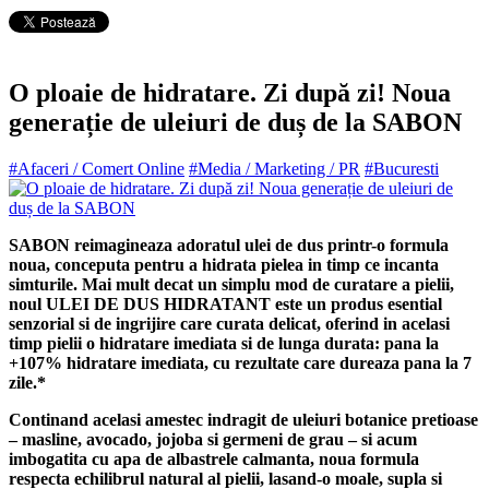
O ploaie de hidratare. Zi după zi! Noua
generație de uleiuri de duș de la SABON
#Afaceri / Comert Online
#Media / Marketing / PR
#Bucuresti
SABON reimagineaza adoratul ulei de dus printr-o formula
noua, conceputa pentru a hidrata pielea in timp ce incanta
simturile. Mai mult decat un simplu mod de curatare a pielii,
noul ULEI DE DUS HIDRATANT este un produs esential
senzorial si de ingrijire care curata delicat, oferind in acelasi
timp pielii o hidratare imediata si de lunga durata: pana la
+107% hidratare imediata, cu rezultate care dureaza pana la 7
zile.*
Continand acelasi amestec indragit de uleiuri botanice pretioase
– masline, avocado, jojoba si germeni de grau – si acum
imbogatita cu apa de albastrele calmanta, noua formula
respecta echilibrul natural al pielii, lasand-o moale, supla si