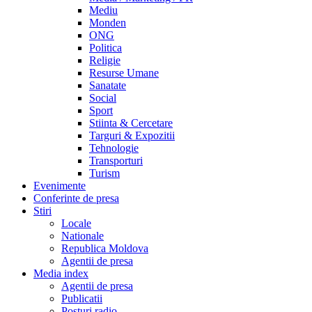
Mediu
Monden
ONG
Politica
Religie
Resurse Umane
Sanatate
Social
Sport
Stiinta & Cercetare
Targuri & Expozitii
Tehnologie
Transporturi
Turism
Evenimente
Conferinte de presa
Stiri
Locale
Nationale
Republica Moldova
Agentii de presa
Media index
Agentii de presa
Publicatii
Posturi radio