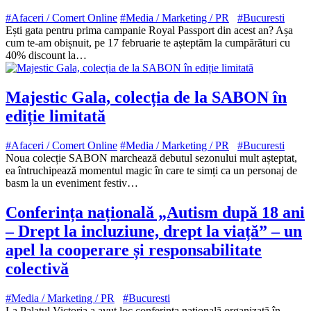
#Afaceri / Comert Online
#Media / Marketing / PR
#Bucuresti
Ești gata pentru prima campanie Royal Passport din acest an? Așa
cum te-am obișnuit, pe 17 februarie te așteptăm la cumpărături cu
40% discount la…
Majestic Gala, colecția de la SABON în
ediție limitată
#Afaceri / Comert Online
#Media / Marketing / PR
#Bucuresti
Noua colecție SABON marchează debutul sezonului mult așteptat,
ea întruchipează momentul magic în care te simți ca un personaj de
basm la un eveniment festiv…
Conferința națională „Autism după 18 ani
– Drept la incluziune, drept la viață” – un
apel la cooperare și responsabilitate
colectivă
#Media / Marketing / PR
#Bucuresti
La Palatul Victoria a avut loc conferința națională organizată în