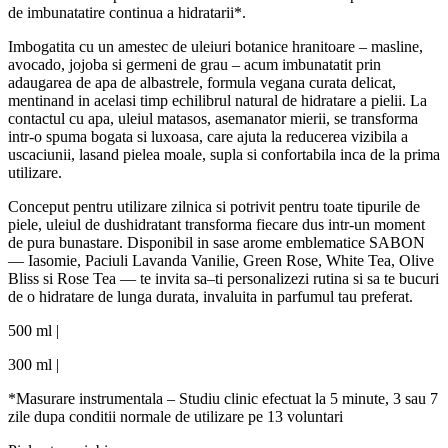
de
i
mbun
a
t
at
ire continu
a
a hidrat
a
rii*.
I
mbog
at
it
a
cu un amestec de uleiuri botanice hr
a
nitoare – m
a
sline,
avocado, jojoba
s
i germeni de gr
a
u – acum
i
mbun
a
t
at
it prin
ad
a
ugarea de ap
a
de alb
a
strele, formula vegan
a
cur
ata
delicat,
men
t
in
a
nd
i
n acela
s
i timp echilibrul natural de hidratare a pielii. La
contactul cu apa, uleiul m
a
t
a
sos, asem
a
n
a
tor mierii, se transform
a
i
ntr-o spum
a
bogat
a
s
i luxoas
a
, care ajut
a
la reducerea vizibil
a
a
usc
a
ciunii, l
a
s
a
nd pielea moale, supl
a
s
i confortabil
a
i
nc
a
de la prima
utilizare.
Conceput pentru utilizare zilnic
a
s
i potrivit pentru toate tipurile de
piele, uleiul de du
s
hidratant transform
a
fiecare du
s
i
ntr-un moment
de pur
a
bun
a
stare. Disponibil
i
n
s
ase arome emblematice SABON
— Iasomie, Paciuli Lavand
a
Vanilie, Green Rose, White Tea, Olive
Bliss
s
i Rose Tea — te invit
a
s
a
–
t
i personalizezi rutina
s
i s
a
te bucuri
de o hidratare de lung
a
durat
a
,
i
nv
a
luit
a
i
n parfumul t
a
u preferat.
500 ml |
300 ml |
*M
a
surare instrumental
a
– Studiu clinic efectuat la 5 minute, 3 sau 7
zile dup
a
condi
t
ii normale de utilizare pe 13 voluntari