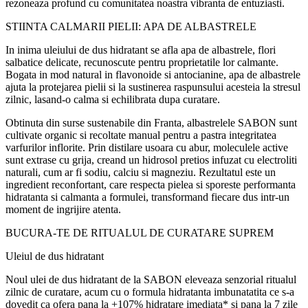
rezoneaz
a
profund cu comunitatea noastr
a
vibrant
a
de entuzia
s
ti.
S
TIIN
T
A CALM
A
RII PIELII: APA DE ALB
A
STRELE
I
n inima uleiului de du
s
hidratant se afl
a
apa de alb
a
strele, flori
s
a
lbatice delicate, recunoscute pentru propriet
at
ile lor calmante.
Bogat
a
i
n mod natural
i
n flavonoide
s
i antocianine,
apa de alb
a
strele
ajut
a
la protejarea pielii
s
i la sus
t
inerea r
a
spunsului acesteia la stresul
zilnic, l
a
s
a
nd-o calm
a
s
i echilibrat
a
dup
a
cur
at
are.
Ob
t
inut
a
din surse sustenabile din Fran
t
a, alb
a
strelele SABON sunt
cultivate organic
s
i recoltate manual pentru a p
a
stra integritatea
v
a
rfurilor
i
nflorite. Prin distilare u
s
oar
a
cu abur, moleculele active
sunt extrase cu grij
a
, cre
a
nd un hidrosol pre
t
ios infuzat cu electroli
t
i
naturali, cum ar fi sodiu, calciu
s
i magneziu. Rezultatul este un
ingredient reconf
ortant, care respect
a
pielea
s
i
spore
s
te performan
t
a
hidratant
a
s
i calmant
a
a formulei, transform
a
nd fiecare du
s
i
ntr-un
moment de
i
ngrijire
atent
a
.
BUCUR
A
-TE DE RITUALUL DE CUR
AT
ARE SUPREM
Uleiul de du
s
hidratant
Noul ulei de du
s
hidratant de la SABON eleveaz
a
senzorial ritualul
zilnic de cur
at
are, acum cu o formul
a
hidratant
a
i
mbun
a
t
at
it
a
ce s-a
dovedit c
a
ofer
a
p
a
n
a
la +107% hidratare imediat
a
*
s
i p
a
n
a
la 7 zile