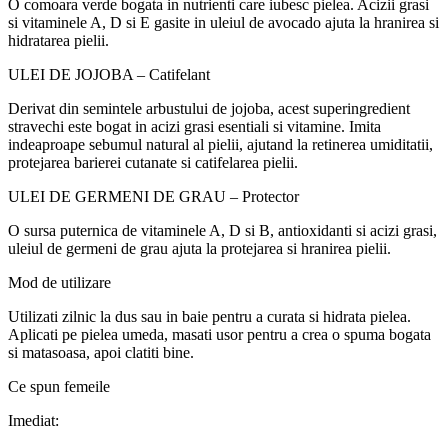
O comoar
a
verde bogat
a
i
n nutrien
t
i care iubesc pielea. Acizii gra
s
i
s
i vitaminele A, D
s
i E g
a
site
i
n uleiul de avocado ajut
a
la hr
a
nirea
s
i
hidratarea pielii.
ULEI DE JOJOBA – Catifelant
Derivat din semin
t
ele arbustului de jojoba, acest superingredient
str
a
vechi este bogat
i
n acizi gra
s
i esen
t
iali
s
i vitamine. Imit
a
i
ndeaproape sebumul natural al pielii, ajut
a
nd la re
t
inerea umidit
at
ii,
protejarea barierei cutanate
s
i catifelarea pielii.
ULEI DE GERMENI DE GR
A
U – Protector
O surs
a
puternic
a
de vitaminele A, D
s
i B, antioxidan
t
i
s
i acizi gra
s
i,
uleiul de germeni de gr
a
u ajut
a
la protejarea
s
i hr
a
nirea pielii.
Mod de utilizare
Utiliza
t
i zilnic la du
s
sau
i
n baie pentru a cur
at
a
s
i hidrata pielea.
Aplica
t
i pe pielea umed
a
, masa
t
i u
s
or pentru a crea o spum
a
bogat
a
s
i m
a
t
a
soas
a
, apoi cl
a
ti
t
i bine.
Ce spun femeile
Imediat: