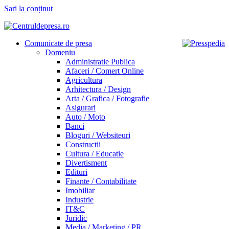
Sari la conținut
Comunicate de presa
Domeniu
Administratie Publica
Afaceri / Comert Online
Agricultura
Arhitectura / Design
Arta / Grafica / Fotografie
Asigurari
Auto / Moto
Banci
Bloguri / Websiteuri
Constructii
Cultura / Educatie
Divertisment
Edituri
Finante / Contabilitate
Imobiliar
Industrie
IT&C
Juridic
Media / Marketing / PR