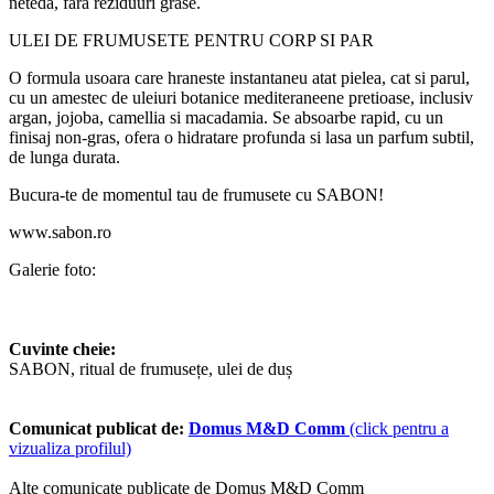
neted
a
, f
a
r
a
reziduuri grase.
ULEI DE FRUMUSE
T
E PENTRU CORP
S
I P
A
R
O formul
a
u
s
oar
a
care hr
a
ne
s
te instantaneu at
a
t pielea, c
a
t
s
i p
a
rul,
cu un amestec de uleiuri botanice mediteraneene pre
t
ioase, inclusiv
argan, jojoba, camellia
s
i macadamia. Se absoarbe rapid, cu un
finisaj non-gras, ofer
a
o hidratare profund
a
s
i las
a
un parfum subtil,
de lung
a
durat
a
.
Bucur
a
-te de momentul t
a
u de frumuse
t
e cu SABON
!
www.sabon.ro
Galerie foto:
Cuvinte cheie:
SABON, ritual de frumusețe, ulei de duș
Comunicat publicat de:
Domus M&D Comm
(click pentru a
vizualiza profilul)
Alte comunicate publicate de Domus M&D Comm