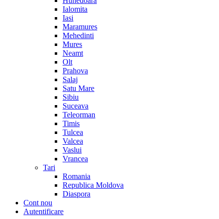
Hunedoara
Ialomita
Iasi
Maramures
Mehedinti
Mures
Neamt
Olt
Prahova
Salaj
Satu Mare
Sibiu
Suceava
Teleorman
Timis
Tulcea
Valcea
Vaslui
Vrancea
Tari
Romania
Republica Moldova
Diaspora
Cont nou
Autentificare