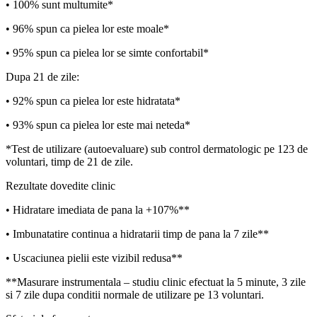
• 100% sunt mul
t
umite*
• 96% spun c
a
pielea lor este moale*
• 95% spun c
a
pielea lor se simte confortabil*
Dup
a
21 de zile:
• 92% spun c
a
pielea lor este hidratat
a
*
• 93% spun c
a
pielea lor este mai neted
a
*
*Test de utilizare (autoevaluare) sub control dermatologic pe 123 de
voluntari, timp de 21 de zile.
Rezultate dovedite clinic
• Hidratare imediat
a
de p
a
n
a
la +107%**
•
I
mbun
a
t
at
ire continu
a
a hidrat
a
rii timp de p
a
n
a
la 7 zile**
• Usc
a
ciunea pielii este vizibil redus
a
**
**M
a
surare instrumental
a
– studiu clinic efectuat la 5 minute, 3 zile
s
i 7 zile dup
a
condi
t
ii normale de utilizare pe 13 voluntari.