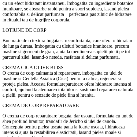
cu un efect hidratant instantaneu.
I
mbog
at
it
a
cu ingrediente botanice
hr
a
nitoare, se absoarbe rapid pentru a spori suple
t
ea, l
a
s
a
nd pielea
confortabil
a
s
i delicat parfumat
a
– perfect
a
ca pas zilnic de hidratare
i
n ritualul t
a
u de
i
ngrijire corporal
a
.
LO
T
IUNE DE CORP
Bucur
a
-te de o textur
a
bogat
a
s
i reconfortant
a
, care ofer
a
o hidratare
de lung
a
durat
a
.
I
mbog
at
it
a
cu uleiuri botanice hr
a
nitoare, precum
m
a
sline
s
i germeni de gr
a
u, ajut
a
la men
t
inerea suple
t
ii pielii pe tot
parcursul zilei, l
a
s
a
nd-o neted
a
, r
a
sf
at
at
a
s
i delicat parfumat
a
.
CREM
A
CICA
OLIVE BLISS
O crem
a
de corp calmant
a
s
i reparatoare,
i
mbog
at
it
a
cu ulei de
m
a
sline
s
i Centella Asiatica (Cica) pentru a calma, regenera
s
i
proteja pielea. Aceast
a
formul
a
reparatoare ofer
a
hidratare intens
a
s
i
confort, ajut
a
nd la atenuarea irita
t
iilor
s
i sus
t
in
a
nd repararea natural
a
a pielii, pentru o senza
t
ie de piele fin
a
s
i hr
a
nit
a
.
CREM
A
DE CORP REPARATOARE
O crem
a
de corp reparatoare bogat
a
, dar u
s
oar
a
, formulat
a
cu unt de
shea profund hr
a
nitor, trandafir de Jericho
s
i ulei de canola.
Conceput
a
pentru pielea uscat
a
p
a
n
a
la foarte uscat
a
, hidrateaz
a
intens
s
i ajut
a
la restabilirea elasticit
at
ii, l
a
s
a
nd pielea moale
s
i