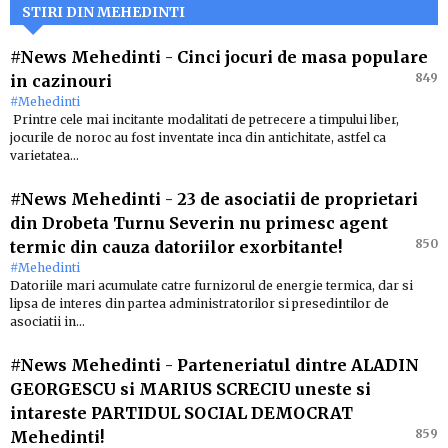
STIRI DIN MEHEDINTI
#News Mehedinti
-
Cinci jocuri de masa populare
849
in cazinouri
#Mehedinti
Printre cele mai incitante modalitati de petrecere a timpului liber,
jocurile de noroc au fost inventate inca din antichitate, astfel ca
varietatea…
#News Mehedinti
-
23 de asociatii de proprietari
din Drobeta Turnu Severin nu primesc agent
850
termic din cauza datoriilor exorbitante!
#Mehedinti
Datoriile mari acumulate catre furnizorul de energie termica, dar si
lipsa de interes din partea administratorilor si presedintilor de
asociatii in…
#News Mehedinti
-
Parteneriatul dintre ALADIN
GEORGESCU si MARIUS SCRECIU uneste si
intareste PARTIDUL SOCIAL DEMOCRAT
859
Mehedinti!