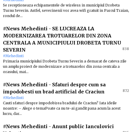
Se receptioneaza echipamentele de wireless in municipiul Drobeta
Turnu Severin. Astfel, severinenii vor avea wifi gratuit in Parcul Traian,
rondul de…
#News Mehedinti
-
SE LUCREAZA LA
MODERNIZAREA TROTUARELOR DIN ZONA
CENTRALA A MUNICIPIULUI DROBETA TURNU
838
SEVERIN
#Mehedinti
Primaria municipiului Drobeta Turnu Severin a demarat de cateva zile
un amplu proiect de modernizare a trotuarelor din zona centrala a
orasului, mai…
#News Mehedinti
-
Sfaturi despre cum sa
872
impodobesti un brad artificial de Craciun
#Mehedinti
Cauti sfaturi despre impodobirea bradului de Craciun? Iata ideile
noastre: – Alege o temaPoate ca nu te-ai gandit pana acum la acest
lucru, dar…
#News Mehedinti
-
Anunt public Ianculovici