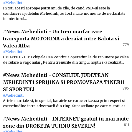
#Mehedinti
In toti acesti aproape patru ani de zile, de cand PSD-ul este la
conducerea judetului Mehedinti, au fost multe momente de neclaritate
in interiorul…
#News Mehedinti
-
Un tren marfar care
transporta MOTORINA a deraiat intre Balota si
779
Valea Alba
#Mehedinti
UPDATE 07.00: Echipele CFR continua operatiunile de repunere pe calea
de rulare a vagonului „Pentru trenurile din timpul noptii s-a realizat…
#News Mehedinti
-
CONSILIUL JUDETEAN
MEHEDINTI SPRIJINA SI PROMOVEAZA TINERII
795
SI SPORTUL!
#Mehedinti
Artele martiale si, in special, karatele se caracterizeaza prin respect si
corectitudine intre adversarii din ring. Sunt atribute pe care cu totii ar…
#News Mehedinti
-
INTERNET gratuit in mai mute
811
zone din DROBETA TURNU SEVERIN!
#Mehedinti