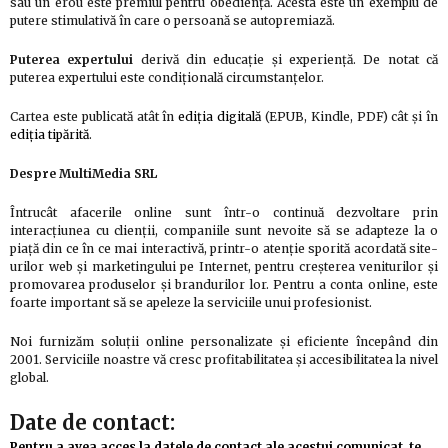
sau un erou este premiul pentru obedienţă. Acesta este un exemplu de
putere stimulativă în care o persoană se autopremiază.
Puterea expertului
derivă din educaţie şi experienţă. De notat că
puterea expertului este condiţională circumstanţelor.
Cartea este publicată atât în
ediţia digitală
(EPUB, Kindle, PDF) cât și în
ediţia tipărită
.
Despre MultiMedia SRL
Întrucât afacerile online sunt într-o continuă dezvoltare prin
interacţiunea cu clienţii, companiile sunt nevoite să se adapteze la o
piaţă din ce în ce mai interactivă, printr-o atenţie sporită acordată site-
urilor web şi marketingului pe Internet, pentru creşterea veniturilor şi
promovarea produselor şi brandurilor lor. Pentru a conta online, este
foarte important să se apeleze la serviciile unui profesionist.
Noi furnizăm soluţii online personalizate şi eficiente începând din
2001. Serviciile noastre vă cresc profitabilitatea şi accesibilitatea la nivel
global.
Date de contact:
Pentru a avea acces la datele de contact ale acestui comunicat, te