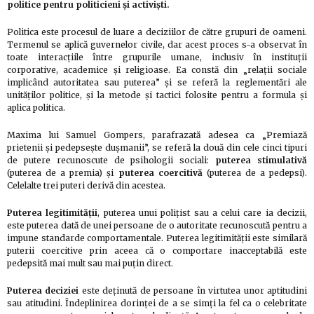
politice pentru politicieni şi activişti.
Politica este procesul de luare a deciziilor de către grupuri de oameni.
Termenul se aplică guvernelor civile, dar acest proces s-a observat în
toate interacţiile între grupurile umane, inclusiv în instituţii
corporative, academice şi religioase. Ea constă din „relaţii sociale
implicând autoritatea sau puterea” şi se referă la reglementări ale
unităţilor politice, şi la metode şi tactici folosite pentru a formula şi
aplica politica.
Maxima lui Samuel Gompers, parafrazată adesea ca „Premiază
prietenii şi pedepseşte duşmanii”, se referă la două din cele cinci tipuri
de putere recunoscute de psihologii sociali:
puterea stimulativă
(puterea de a premia) şi
puterea coercitivă
(puterea de a pedepsi).
Celelalte trei puteri derivă din acestea.
Puterea legitimităţii
, puterea unui poliţist sau a celui care ia decizii,
este puterea dată de unei persoane de o autoritate recunoscută pentru a
impune standarde comportamentale. Puterea legitimităţii este similară
puterii coercitive prin aceea că o comportare inacceptabilă este
pedepsită mai mult sau mai puţin direct.
Puterea deciziei
este deţinută de persoane în virtutea unor aptitudini
sau atitudini. Îndeplinirea dorinţei de a se simţi la fel ca o celebritate