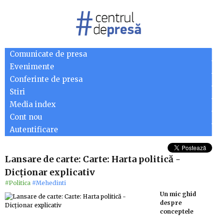
Comunicate de presa
Evenimente
Conferinte de presa
Stiri
Media index
Cont nou
Autentificare
Lansare de carte: Carte: Harta politică -
Dicţionar explicativ
#Politica
#Mehedinti
Un mic ghid
despre
conceptele