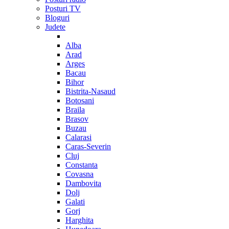
Posturi TV
Bloguri
Judete
Alba
Arad
Arges
Bacau
Bihor
Bistrita-Nasaud
Botosani
Braila
Brasov
Buzau
Calarasi
Caras-Severin
Cluj
Constanta
Covasna
Dambovita
Dolj
Galati
Gorj
Harghita