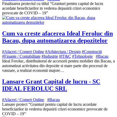
Finalizarea proiectul cu titlul ”Granturi pentru capital de lucru
acordate beneficiarilor in vederea depasirii crizei economice
provocate de COVID – 19”
Cum va creste afacerea Ideal Feroluc din
Bacau, dupa automatizarea depozitelor
#Afaceri / Comert Online
#Arhitectura / Design
#Constructii
#Finante / Contabilitate
#Industrie
#IT&C
#Tehnologie
#Bacau
Ideal Feroluc, distribuitorul de accesorii pentru mobilier din Bacau, a
automatizat activitatea din depozite si mare parte din procesul de
vanzare, a realizat economii majore…
Lansare Grant Capital de lucru - SC
IDEAL FEROLUC SRL
#Afaceri / Comert Online
#Bacau
Lansare proiect ”Granturi pentru capital de lucru acordate
beneficiarilor in vederea depasirii crizei economice provocate de
COVID – 19”