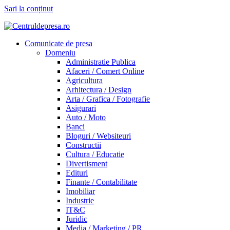
Sari la conținut
Comunicate de presa
Domeniu
Administratie Publica
Afaceri / Comert Online
Agricultura
Arhitectura / Design
Arta / Grafica / Fotografie
Asigurari
Auto / Moto
Banci
Bloguri / Websiteuri
Constructii
Cultura / Educatie
Divertisment
Edituri
Finante / Contabilitate
Imobiliar
Industrie
IT&C
Juridic
Media / Marketing / PR