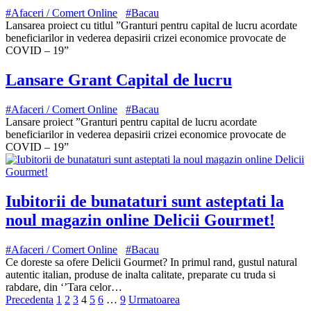
#Afaceri / Comert Online
#Bacau
Lansarea proiect cu titlul ”Granturi pentru capital de lucru acordate
beneficiarilor in vederea depasirii crizei economice provocate de
COVID – 19”
Lansare Grant Capital de lucru
#Afaceri / Comert Online
#Bacau
Lansare proiect ”Granturi pentru capital de lucru acordate
beneficiarilor in vederea depasirii crizei economice provocate de
COVID – 19”
Iubitorii de bunataturi sunt asteptati la
noul magazin online Delicii Gourmet!
#Afaceri / Comert Online
#Bacau
Ce doreste sa ofere Delicii Gourmet? In primul rand, gustul natural
autentic italian, produse de inalta calitate, preparate cu truda si
rabdare, din ‘’Tara celor…
Precedenta
1
2
3
4
5
6
…
9
Urmatoarea