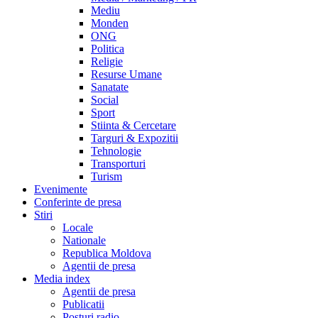
Mediu
Monden
ONG
Politica
Religie
Resurse Umane
Sanatate
Social
Sport
Stiinta & Cercetare
Targuri & Expozitii
Tehnologie
Transporturi
Turism
Evenimente
Conferinte de presa
Stiri
Locale
Nationale
Republica Moldova
Agentii de presa
Media index
Agentii de presa
Publicatii
Posturi radio