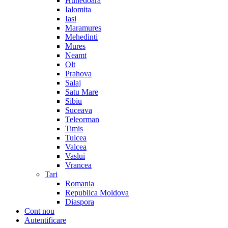
Hunedoara
Ialomita
Iasi
Maramures
Mehedinti
Mures
Neamt
Olt
Prahova
Salaj
Satu Mare
Sibiu
Suceava
Teleorman
Timis
Tulcea
Valcea
Vaslui
Vrancea
Tari
Romania
Republica Moldova
Diaspora
Cont nou
Autentificare