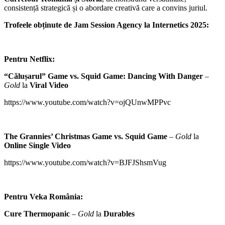
consistență strategică și o abordare creativă care a convins juriul.
Trofeele obținute de Jam Session Agency la Internetics 2025:
Pentru Netflix:
“Călușarul” Game vs. Squid Game: Dancing With Danger
–
Gold
la
Viral Video
https://www.youtube.com/watch?v=ojQUnwMPPvc
The Grannies’ Christmas Game vs. Squid Game
–
Gold
la
Online Single Video
https://www.youtube.com/watch?v=BJFJShsmVug
Pentru Veka România:
Cure Thermopanic
–
Gold
la
Durables