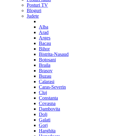
Posturi TV
Bloguri
Judete
Alba
Arad
Arges
Bacau
Bihor
Bistrita-Nasaud
Botosani
Braila
Brasov
Buzau
Calarasi
Caras-Severin
Cluj
Constanta
Covasna
Dambovita
Dolj
Galati
Gorj
Harghita