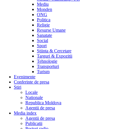
Mediu
Monden
ONG
Politica
Religie
Resurse Umane
Sanatate
Social
Sport
Stiinta & Cercetare
Targuri & Expozitii
Tehnologie
Transporturi
Turism
Evenimente
Conferinte de presa
Stiri
Locale
Nationale
Republica Moldova
Agentii de presa
Media index
Agentii de presa
Publicatii
Posturi radio