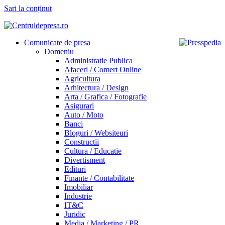
Sari la conținut
Comunicate de presa
Domeniu
Administratie Publica
Afaceri / Comert Online
Agricultura
Arhitectura / Design
Arta / Grafica / Fotografie
Asigurari
Auto / Moto
Banci
Bloguri / Websiteuri
Constructii
Cultura / Educatie
Divertisment
Edituri
Finante / Contabilitate
Imobiliar
Industrie
IT&C
Juridic
Media / Marketing / PR