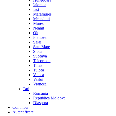
Hunedoara
Ialomita
Iasi
Maramures
Mehedinti
Mures
Neamt
Olt
Prahova
Salaj
Satu Mare
Sibiu
Suceava
Teleorman
Timis
Tulcea
Valcea
Vaslui
Vrancea
Tari
Romania
Republica Moldova
Diaspora
Cont nou
Autentificare