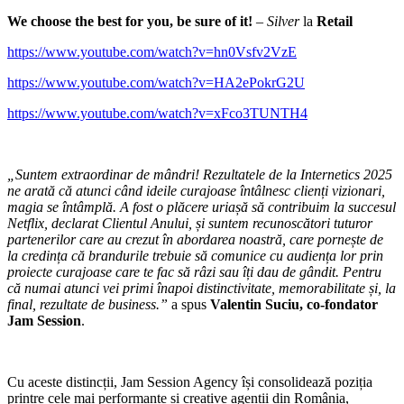
We choose the best for you, be sure of it!
–
Silver
la
Retail
https://www.youtube.com/watch?v=hn0Vsfv2VzE
https://www.youtube.com/watch?v=HA2ePokrG2U
https://www.youtube.com/watch?v=xFco3TUNTH4
„Suntem extraordinar de mândri! Rezultatele de la Internetics 2025
ne arată că atunci când ideile curajoase întâlnesc clienți vizionari,
magia se întâmplă. A fost o plăcere uriașă să contribuim la succesul
Netflix, declarat Clientul Anului, și suntem recunoscători tuturor
partenerilor care au crezut în abordarea noastră, care pornește de
la credința că brandurile trebuie să comunice cu audiența lor prin
proiecte curajoase care te fac să râzi sau îți dau de gândit. Pentru
că numai atunci vei primi înapoi distinctivitate, memorabilitate și, la
final, rezultate de business.”
a spus
Valentin Suciu, co-fondator
Jam Session
.
Cu aceste distincții, Jam Session Agency își consolidează poziția
printre cele mai performante și creative agenții din România,