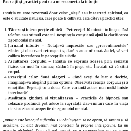
Exerciții și practici pentru a ne reconecta la intuiție
Intuiția nu este rezervată doar celor „aleși” sau înzestrați spiritual, ea
este o abilitate naturală, care poate fi cultivată. Iată câteva practici utile:
Tăcere și introspecție zilnică –
Petreceți 5-10 minute în liniște, fără
telefon sau stimuli externi. Respirația conștientă ajută la clarificarea
zgomotului mental
.
Jurnalul intuitiv –
Notați-vă impresiile sau „presentimentele”
zilnice și observați retrospectiv, dacă s-au confirmat. Astfel, vă veți
calibra încrederea în percepțiile subtile.
Ascultarea corpului –
Intuiția se exprimă adesea prin senzații
fizice: un nod în stomac, căldură în piept, etc. Învatati să vă citiți
corpul.
Exercițiul celor două alegeri –
Când aveți de luat o decizie,
imaginați-vă alegând prima opțiune. Observați reacția corpului și a
emoțiilor. Repetați cu a doua. Care variantă aduce mai multă liniște
interioară?
Meditația ghidată și vizualizarea –
Practicile de hipnoză sau
relaxare profundă pot aduce la suprafață clar-simțuri care în viața
de zi cu zi sunt acoperite de zgomotul mental.
„
Intuiția este limbajul sufletului. Cu cât învețam să ne oprim, să simțim și să
ascultăm, cu atât devenim mai conectați la propria înțelepciune. Ea nu
greșește niciodată. Doar că noi, uneori, nu o recunoaștem sau nu avem