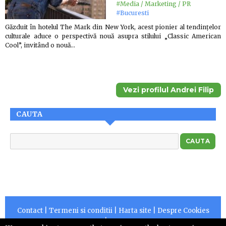
#Media / Marketing / PR
#Bucuresti
Găzduit în hotelul The Mark din New York, acest pionier al tendințelor
culturale aduce o perspectivă nouă asupra stilului „Classic American
Cool”, invitând o nouă…
Vezi profilul Andrei Filip
CAUTA
Contact
|
Termeni si conditii
|
Harta site
|
Despre Cookies
|
RSS