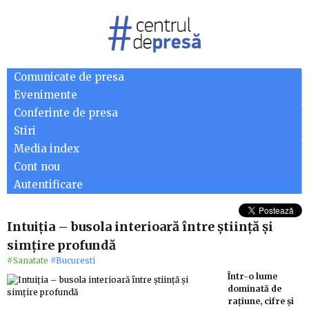
Comunicate de presa
Evenimente
Conferinte de presa
Stiri
Media index
Cont nou
Autentificare
Intuiția – busola interioară între știință și
simțire profundă
#Sanatate
#Bucuresti
Într-o lume
dominată de
rațiune, cifre și