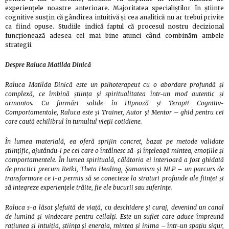
experiențele noastre anterioare. Majoritatea specialiștilor în științe
cognitive susțin că gândirea intuitivă și cea analitică nu ar trebui privite
ca fiind opuse. Studiile indică faptul că procesul nostru decizional
funcționează adesea cel mai bine atunci când combinăm ambele
strategii.
Despre Raluca Matilda Dinică
Raluca Matilda Dinică este un psihoterapeut cu o abordare profundă și
complexă, ce îmbină știința și spiritualitatea într-un mod autentic și
armonios. Cu formări solide în Hipnoză și Terapii Cognitiv-
Comportamentale, Raluca este și Trainer, Autor și Mentor – ghid pentru cei
care caută echilibrul în tumultul vieții cotidiene.
În lumea materială, ea oferă sprijin concret, bazat pe metode validate
științific, ajutându-i pe cei care o întâlnesc să-și înțeleagă mintea, emoțiile și
comportamentele. În lumea spirituală, călătoria ei interioară a fost ghidată
de practici precum Reiki, Theta Healing, Șamanism și NLP – un parcurs de
transformare ce i-a permis să se conecteze la straturi profunde ale ființei și
să integreze experiențele trăite, fie ele bucurii sau suferințe.
Raluca s-a lăsat șlefuită de viață, cu deschidere și curaj, devenind un canal
de lumină și vindecare pentru ceilalți. Este un suflet care aduce împreună
rațiunea și intuiția, știința și energia, mintea și inima – într-un spațiu sigur,