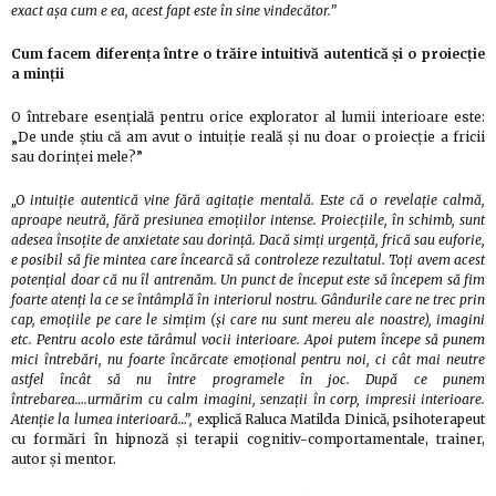
exact așa cum e ea, acest fapt este în sine vindecător.”
Cum facem diferența între o trăire intuitivă autentică și o proiecție
a minții
O întrebare esențială pentru orice explorator al lumii interioare este:
„De unde știu că am avut o intuiție reală și nu doar o proiecție a fricii
sau dorinței mele?”
„O intuiție autentică vine fără agitație mentală. Este că o revelație calmă,
aproape neutră, fără presiunea emoțiilor intense. Proiecțiile, în schimb, sunt
adesea însoțite de anxietate sau dorință. Dacă simți urgență, frică sau euforie,
e posibil să fie mintea care încearcă să controleze rezultatul. Toți avem acest
potențial doar că nu îl antrenăm. Un punct de început este să începem să fim
foarte atenți la ce se întâmplă în interiorul nostru. Gândurile care ne trec prin
cap, emoțiile pe care le simțim (și care nu sunt mereu ale noastre), imagini
etc. Pentru acolo este tărâmul vocii interioare. Apoi putem începe să punem
mici întrebări, nu foarte încărcate emoțional pentru noi, ci cât mai neutre
astfel încât să nu între programele în joc. După ce punem
întrebarea….urmărim cu calm imagini, senzații în corp, impresii interioare.
Atenție la lumea interioară…”,
explică Raluca Matilda Dinică, psihoterapeut
cu formări în hipnoză și terapii cognitiv-comportamentale, trainer,
autor și mentor.