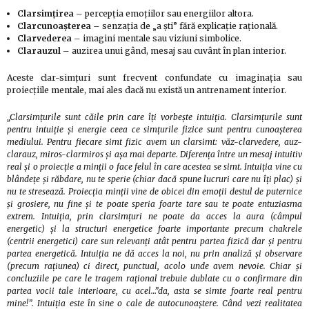
Clarsimțirea
– percepția emoțiilor sau energiilor altora.
Clarcunoașterea
– senzația de „a ști” fără explicație rațională.
Clarvederea
– imagini mentale sau viziuni simbolice.
Clarauzul
– auzirea unui gând, mesaj sau cuvânt în plan interior.
Aceste clar-simțuri sunt frecvent confundate cu imaginația sau
proiecțiile mentale, mai ales dacă nu există un antrenament interior.
„Clarsimțurile sunt căile prin care îți vorbește intuiția. Clarsimțurile sunt
pentru intuiție și energie ceea ce simțurile fizice sunt pentru cunoașterea
mediului. Pentru fiecare simt fizic avem un clarsimt: văz-clarvedere, auz-
clarauz, miros-clarmiros și așa mai departe. Diferența între un mesaj intuitiv
real și o proiecție a minții o face felul în care acestea se simt. Intuiția vine cu
blândețe și răbdare, nu te sperie (chiar dacă spune lucruri care nu îți plac) și
nu te stresează. Proiecția minții vine de obicei din emoții destul de puternice
și grosiere, nu fine și te poate speria foarte tare sau te poate entuziasma
extrem. Intuiția, prin clarsimțuri ne poate da acces la aura (câmpul
energetic) și la structuri energetice foarte importante precum chakrele
(centrii energetici) care sun relevanți atât pentru partea fizică dar și pentru
partea energetică. Intuiția ne dă acces la noi, nu prin analiză și observare
(precum rațiunea) ci direct, punctual, acolo unde avem nevoie. Chiar și
concluziile pe care le tragem rațional trebuie dublate cu o confirmare din
partea vocii tale interioare, cu acel…”da, asta se simte foarte real pentru
mine!”. Intuiția este în sine o cale de autocunoaștere. Când vezi realitatea