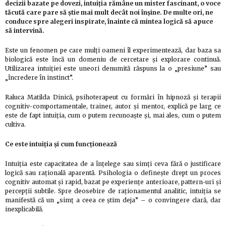
decizii bazate pe dovezi, intuiția rămâne un mister fascinant, o voce
tăcută care pare să știe mai mult decât noi înșine. De multe ori, ne
conduce spre alegeri inspirate, înainte că mintea logică să apuce
să intervină.
Este un fenomen pe care mulți oameni îl experimentează, dar baza sa
biologică este încă un domeniu de cercetare și explorare continuă.
Utilizarea intuiției este uneori denumită răspuns la o „presiune” sau
„încredere în instinct”.
Raluca Matilda Dinică, psihoterapeut cu formări în hipnoză și terapii
cognitiv-comportamentale, trainer, autor și mentor, explică pe larg ce
este de fapt intuiția, cum o putem recunoaște și, mai ales, cum o putem
cultiva.
Ce este intuiția și cum funcționează
Intuiția este capacitatea de a înțelege sau simți ceva fără o justificare
logică sau rațională aparentă. Psihologia o definește drept un proces
cognitiv automat și rapid, bazat pe experiențe anterioare, pattern-uri și
percepții subtile. Spre deosebire de raționamentul analitic, intuiția se
manifestă că un „simț a ceea ce știm deja” – o convingere clară, dar
inexplicabilă.