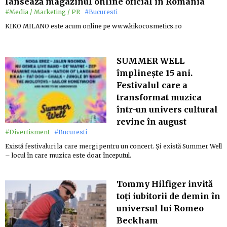
lansează magazinul online oficial în România
#Media / Marketing / PR
#Bucuresti
KIKO MILANO este acum online pe www.kikocosmetics.ro
SUMMER WELL
împlinește 15 ani.
Festivalul care a
transformat muzica
într-un univers cultural
revine în august
#Divertisment
#Bucuresti
Există festivaluri la care mergi pentru un concert. Și există Summer Well
– locul în care muzica este doar începutul.
Tommy Hilfiger invită
toți iubitorii de demin în
universul lui Romeo
Beckham