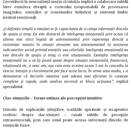
Cercetătorii în neuroștiință susțin că intuiția implică o colaborare subtilă
între emisfera dreaptă a creierului (responsabilă de procesarea
imaginilor, emoțiilor și conexiunilor holistice) și sistemul limbic
(centrul emoțional).
„O definiție simplă a intuiției ar fi: capacitatea de a culege informații dincolo
de spațiu și timp. Ea este distinctă de inteligența emoțională prin aceea că
ultima este strict legată de antrenamentul prin experiența directă a
rezistenței noastre în situații stresante sau antrenamentul la sesizarea
indicatorilor social privind emoțiile sau celorlalți. Inteligența emoțională nu
este dincolo de spațiu și timp, ci este situațională. Exemplu: inteligența
emoțională nu o să îți poată spune despre situația emoțională, financiară,
relațională etc, a unui om, așa cum erau acestea acum 3 ani în concediu în
Grecia. Intuiția și clarsimturile pot face acest lucru. În urma unui studiu, s-a
demonstrat că deciziile intuitive sunt adesea mai eficiente în contexte
complexe și rapide, unde analiza excesivă ar bloca acțiunea.”,
explică
specialistul.
Clar-simțurile – forme extinse ale percepției intuitive
Dincolo de explicațiile științifice, tradițiile spirituale și terapeutice
vorbesc despre clar-simțuri – canale subtile de percepție
extrasenzorială, prin care omul poate accesa informații dincolo de
simțurile fizice: