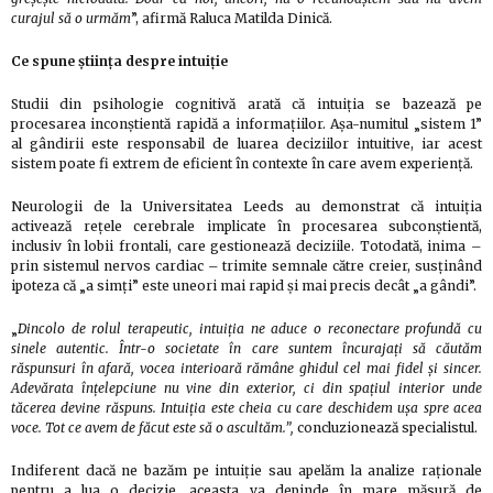
curajul să o urmăm
”, afirmă Raluca Matilda Dinică.
Ce spune știința despre intuiție
Studii din psihologie cognitivă arată că intuiția se bazează pe
procesarea inconștientă rapidă a informațiilor. Așa-numitul „sistem 1”
al gândirii este responsabil de luarea deciziilor intuitive, iar acest
sistem poate fi extrem de eficient în contexte în care avem experiență.
Neurologii de la Universitatea Leeds au demonstrat că intuiția
activează rețele cerebrale implicate în procesarea subconștientă,
inclusiv în lobii frontali, care gestionează deciziile. Totodată, inima –
prin sistemul nervos cardiac – trimite semnale către creier, susținând
ipoteza că „a simți” este uneori mai rapid și mai precis decât „a gândi”.
„
Dincolo de rolul terapeutic, intuiția ne aduce o reconectare profundă cu
sinele autentic. Într-o societate în care suntem încurajați să căutăm
răspunsuri în afară, vocea interioară rămâne ghidul cel mai fidel și sincer.
Adevărata înțelepciune nu vine din exterior, ci din spațiul interior unde
tăcerea devine răspuns. Intuiția este cheia cu care deschidem ușa spre acea
voce. Tot ce avem de făcut este să o ascultăm.”,
concluzionează specialistul.
Indiferent dacă ne bazăm pe intuiție sau apelăm la analize raționale
pentru a lua o decizie, aceasta va depinde în mare măsură de