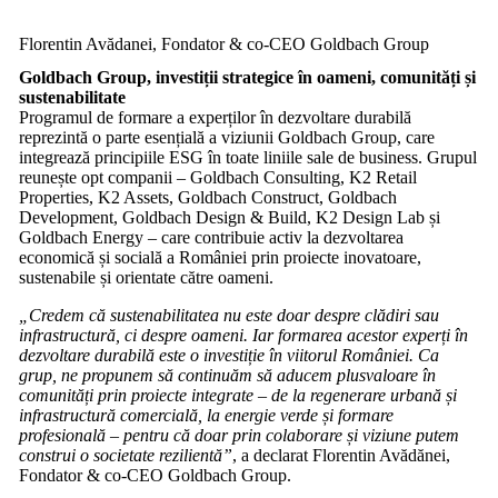
Florentin Avădanei, Fondator & co-CEO Goldbach Group
Goldbach Group, investiții strategice în oameni, comunități și
sustenabilitate
Programul de formare a experților în dezvoltare durabilă
reprezintă o parte esențială a viziunii Goldbach Group, care
integrează principiile ESG în toate liniile sale de business. Grupul
reunește opt companii – Goldbach Consulting, K2 Retail
Properties, K2 Assets, Goldbach Construct, Goldbach
Development, Goldbach Design & Build, K2 Design Lab și
Goldbach Energy – care contribuie activ la dezvoltarea
economică și socială a României prin proiecte inovatoare,
sustenabile și orientate către oameni.
„Credem că sustenabilitatea nu este doar despre clădiri sau
infrastructură, ci despre oameni. Iar formarea acestor experți în
dezvoltare durabilă este o investiție în viitorul României. Ca
grup, ne propunem să continuăm să aducem plusvaloare în
comunități prin proiecte integrate – de la regenerare urbană și
infrastructură comercială, la energie verde și formare
profesională – pentru că doar prin colaborare și viziune putem
construi o societate rezilientă”
, a declarat Florentin Avădănei,
Fondator & co-CEO Goldbach Group.