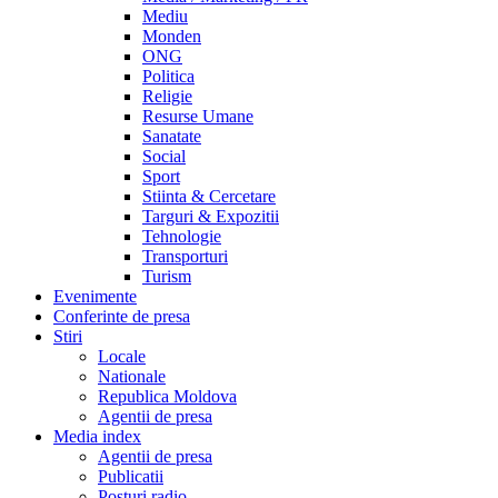
Mediu
Monden
ONG
Politica
Religie
Resurse Umane
Sanatate
Social
Sport
Stiinta & Cercetare
Targuri & Expozitii
Tehnologie
Transporturi
Turism
Evenimente
Conferinte de presa
Stiri
Locale
Nationale
Republica Moldova
Agentii de presa
Media index
Agentii de presa
Publicatii
Posturi radio