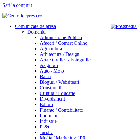
Sari la conținut
Comunicate de presa
Domeniu
Administratie Publica
Afaceri / Comert Online
Agricultura
Arhitectura / Design
Arta / Grafica / Fotografie
Asigurari
Auto / Moto
Banci
Bloguri / Websiteuri
Constructii
Cultura / Educatie
Divertisment
Edituri
Finante / Contabilitate
Imobiliar
Industrie
IT&C
Juridic
Media / Marketing / PR