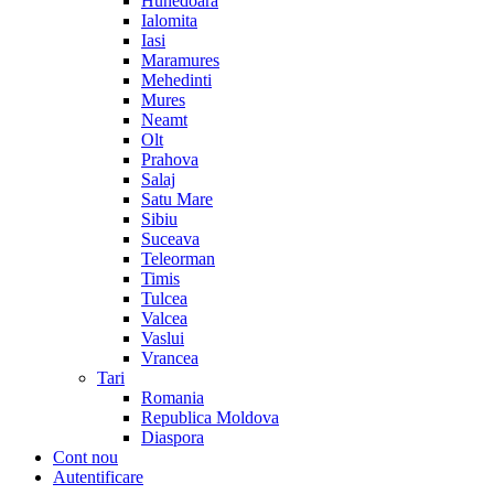
Hunedoara
Ialomita
Iasi
Maramures
Mehedinti
Mures
Neamt
Olt
Prahova
Salaj
Satu Mare
Sibiu
Suceava
Teleorman
Timis
Tulcea
Valcea
Vaslui
Vrancea
Tari
Romania
Republica Moldova
Diaspora
Cont nou
Autentificare