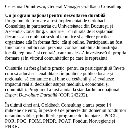
Celestina Dumitrescu, General Manager Goldbach Consulting
Un program național pentru dezvoltarea durabilă
Programul de formare a fost implementat de Goldbach
Consulting în parteneriat cu Universitatea din București și
Ascendis Consulting. Cursurile – cu durata de 8 săptămâni
fiecare – au combinat sesiuni teoretice și ateliere practice,
organizate atât în format fizic, cât și online. Participanții au fost
funcționari publici sau personal contractual din administrația
locală, regională și centrală, care au ales să investească în propria
formare și în viitorul comunităților pe care le reprezintă.
Cursurile au fost gândite practic, pentru ca participanții să învețe
cum să aducă sustenabilitatea în politicile publice locale și
regionale, să comunice mai bine cu cetățenii și să evalueze
impactul real al deciziilor asupra mediului, economiei și
comunității. Programul a fost aliniat la standardul ocupațional
Expert Dezvoltare Durabilă
(COR 242232).
În ultimii cinci ani, Goldbach Consulting a atras peste 14
milioane de euro, în peste 40 de proiecte din domeniul fondurilor
nerambursabile, prin diferite programe de finanțare – POCU,
POR, POC, POIM, PNDR, POAT, Fonduri Norvegiene și
PNRR.