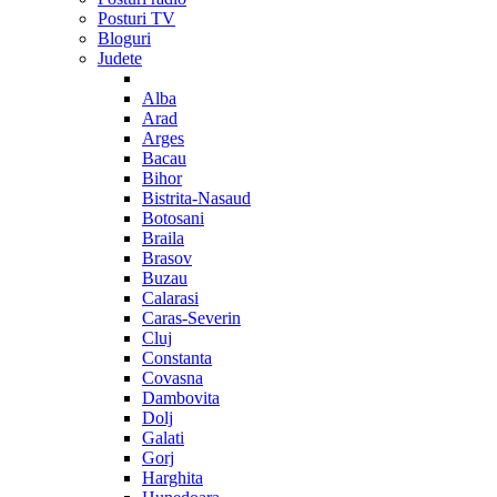
Posturi TV
Bloguri
Judete
Alba
Arad
Arges
Bacau
Bihor
Bistrita-Nasaud
Botosani
Braila
Brasov
Buzau
Calarasi
Caras-Severin
Cluj
Constanta
Covasna
Dambovita
Dolj
Galati
Gorj
Harghita