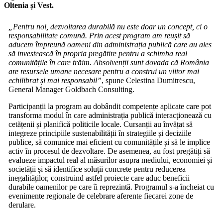
Oltenia și Vest.
„Pentru noi, dezvoltarea durabilă nu este doar un concept, ci o
responsabilitate comună. Prin acest program am reușit să
aducem împreună oameni din administrația publică care au ales
să investească în propria pregătire pentru a schimba real
comunitățile în care trăim. Absolvenții sunt dovada că România
are resursele umane necesare pentru a construi un viitor mai
echilibrat și mai responsabil”
, spune Celestina Dumitrescu,
General Manager Goldbach Consulting.
Participanții la program au dobândit competențe aplicate care pot
transforma modul în care administrația publică interacționează cu
cetățenii și planifică politicile locale. Cursanții au învățat să
integreze principiile sustenabilității în strategiile și deciziile
publice, să comunice mai eficient cu comunitățile și să le implice
activ în procesul de dezvoltare. De asemenea, au fost pregătiți să
evalueze impactul real al măsurilor asupra mediului, economiei și
societății și să identifice soluții concrete pentru reducerea
inegalităților, construind astfel proiecte care aduc beneficii
durabile oamenilor pe care îi reprezintă. Programul s-a încheiat cu
evenimente regionale de celebrare aferente fiecarei zone de
derulare.