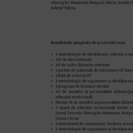
Gheorghe Munteanu Murgoci Măcin, Școala Gim
județul Tulcea.
Rezultatele așteptate
ale proiectului sunt:
1 metodologie de identificare, selecție și m
321 de elevi selectați
40 de cadre didactice selectate
1 pachet de materiale de informare GT întocm
1 listă de rezervă GT
1 metodologie de organizare și desfășurare 
1 program de formare derulat
40 de membri ai personalului didactic/pe
educație nonformală
Minim 36 de membri ai personalului didactic
3 spații de educație nonformală dotate co
Liceul Teoretic Gheorghe Munteanu Murgoci
Cerna, Cerna
1 instrument de comunicare, învățare și eval
1 metodologie de organizare și desfășurare 