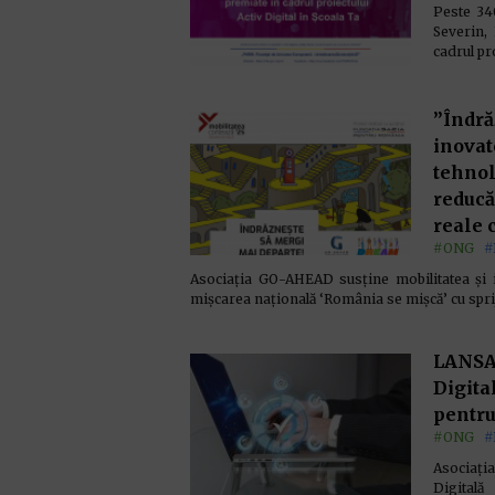
Peste 34
Severin, 
cadrul pr
”Îndră
inovat
tehnol
reducă
reale 
#ONG
#
Asociația GO-AHEAD susține mobilitatea și i
mișcarea națională ‘România se mișcă’ cu sprij
LANSA
Digita
pentru
#ONG
#
Asociați
Digital