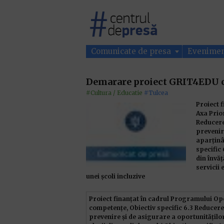
Comunicate de presa
Evenime
Demarare proiect GRIT4EDU 
#Cultura / Educatie
#Tulcea
Proiect 
Axa Prior
Reducere
prevenir
aparținân
specific
din învă
servicii 
unei școli incluzive
Proiect finanțat în cadrul Programului O
competențe, Obiectiv specific 6.3 Reducerea
prevenire și de asigurare a oportunitățilo