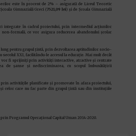
nerilor este în procent de 2% – asigurată de Liceul Teoretic
, Școala Gimnazială Greci (
7521,09 lei
) și de Școala Gimnazială
i integrate în cadrul proiectului, prin intermediul acțiunilor
e non-formală, ce vor asigura reducerea abandonului școlar
lung pentru grupul țintă, prin dezvoltarea aptitudinilor socio-
secolul XXI, facilitându-le accesul la educație. Mai mult decât
or fi sprijiniți prin activități interactive, atractive și centrate
ea de șanse și nediscriminarea, cu scopul îmbunătățirii
prin activitățile planificate și promovate în afara proiectului,
 celor care nu fac parte din grupul țintă sau din instituțiile
n prin Programul Operațional Capital Uman 2014-2020.