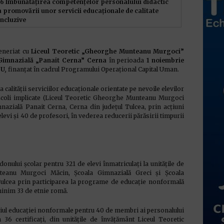
 6.6 Îmbunătățirea competențelor personalului didactic
 promovării unor servicii educaționale de calitate
incluzive
eneriat cu
Liceul Teoretic „Gheorghe Munteanu Murgoci”
Gimnazială „Panait Cerna” Cerna
în perioada
1 noiembrie
DU
,
finanțat în cadrul Programului Operațional Capital Uman.
a calității serviciilor educaționale orientate pe nevoile elevilor
3 școli implicate (Liceul Teoretic Gheorghe Munteanu Murgoci
nazială Panait Cerna, Cerna din județul Tulcea, prin acțiuni
evi și 40 de profesori, în vederea reducerii părăsirii timpurii
nului școlar pentru 321 de elevi înmatriculați la unitățile de
teanu Murgoci Măcin, Școala Gimnazială Greci și Școala
Tulcea prin participarea la programe de educație nonformală
minim 33 de etnie romă.
l educației nonformale pentru 40 de membri ai personalului
36 certificați, din unitățile de învățământ Liceul Teoretic