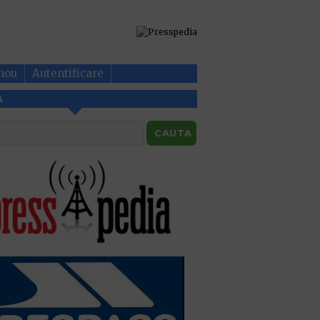
nou
Autentificare
A