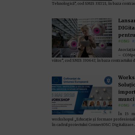
Tehnologică”, cod SMIS 331721, în baza contrac
Lansar
DIGita
pentru
#ONG
#
Asociați
– COMpeti
viitor”, cod SMIS 330647, în baza contractului
Worksh
Soluți
import
munci
#ONG
#
În 15 m
workshopul „Educație și formare profesională
în cadrul proiectului ConnectOSC: Digitalizare