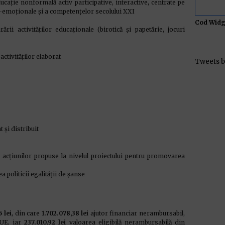
educație nonformală activ participative, interactive, centrate pe
o-emoționale și a competențelor secolului XXI
Cod Widg
ii activităților educaționale (birotică și papetărie, jocuri
activităților elaborat
Tweets b
și distribuit
acțiunilor propuse la nivelul proiectului pentru promovarea
a politicii egalității de șanse
5 lei
, din care
1.702.078,38 lei
ajutor financiar nerambursabil,
 UE, iar
237.010,92 lei
valoarea eligibilă nerambursabilă din