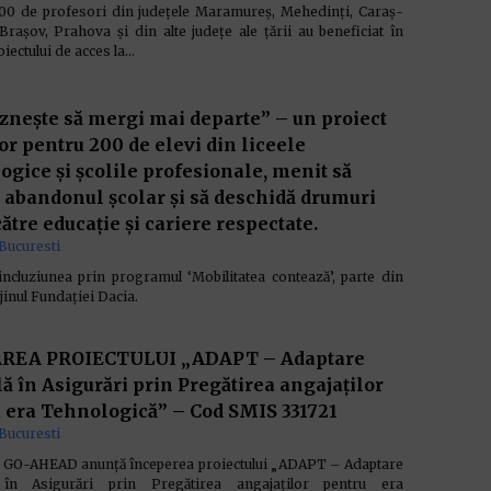
00 de profesori din județele Maramureș, Mehedinți, Caraș-
Brașov, Prahova și din alte județe ale țării au beneficiat în
oiectului de acces la…
znește să mergi mai departe” – un proiect
or pentru 200 de elevi din liceele
ogice și școlile profesionale, menit să
 abandonul școlar și să deschidă drumuri
către educație și cariere respectate.
Bucuresti
ncluziunea prin programul ‘Mobilitatea contează’, parte din
inul Fundației Dacia.
REA PROIECTULUI „ADAPT – Adaptare
lă în Asigurări prin Pregătirea angajaților
 era Tehnologică” – Cod SMIS 331721
Bucuresti
a GO-AHEAD anunță începerea proiectului „ADAPT – Adaptare
ă în Asigurări prin Pregătirea angajaților pentru era