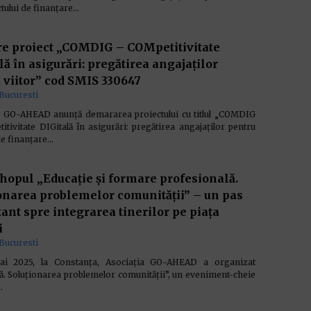
tului de finanțare…
e proiect „COMDIG – COMpetitivitate
lă în asigurări: pregătirea angajaților
 viitor” cod SMIS 330647
Bucuresti
a GO-AHEAD anunță demararea proiectului cu titlul „COMDIG
tivitate DIGitală în asigurări: pregătirea angajaților pentru
 de finanțare…
opul „Educație și formare profesională.
onarea problemelor comunității” – un pas
ant spre integrarea tinerilor pe piața
i
Bucuresti
ai 2025, la Constanța, Asociația GO-AHEAD a organizat
. Soluționarea problemelor comunității”, un eveniment-cheie
…