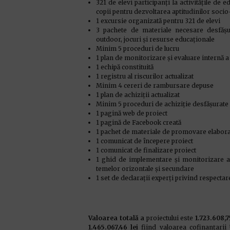
321 de elevi participanți la activitățile de 
copii pentru dezvoltarea aptitudinilor soci
1 excursie organizată pentru 321 de elevi
3 pachete de materiale necesare desfășurăr
outdoor, jocuri și resurse educaționale
Minim 5 proceduri de lucru
1 plan de monitorizare și evaluare internă a 
1 echipă constituită
1 registru al riscurilor actualizat
Minim 4 cereri de rambursare depuse
1 plan de achiziții actualizat
Minim 5 proceduri de achiziție desfășurate
1 pagină web de proiect
1 pagină de Facebook creată
1 pachet de materiale de promovare elaborat 
1 comunicat de începere proiect
1 comunicat de finalizare proiect
1 ghid de implementare și monitorizare a 
temelor orizontale și secundare
1 set de declarații experți privind respectare
Valoarea totală a
proiectului este
1.723.608,7
1.465.067,46 lei
fiind valoarea cofinanțarii