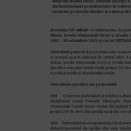
elevii din mediul rural / Obiectiv specific
din învățământul preuniversitar în vederea
orientate pe nevoile elevilor și a unei școli 
Asociația GO-AHEAD
va implementa, în part
Măcin
,
Școala Gimnazială Greci
și
Școala 
2022 – 30 octombrie 2023
, proiectul
GRIT4E
Obiectivul general
al proiectului este creștere
și accesul egal la educație în cadrul celor 
Măcin, Școala Gimnazială Greci și Școala Gim
specifice educației nonformale pentru 321 de el
a școlii și scăderii abandonului școlar.
Obiectivele specifice ale proiectului
:
OS1
Creșterea participării și scăderea abando
învățământ Liceul Teoretic Gheorghe Mun
Gimnazială Panait Cerna, Cerna din județul 
pentru 279 de elevi din mediul rural din care 
OS2
Îmbunătățirea competențelor în domeniu
didactic/personal de sprijin din care minim 