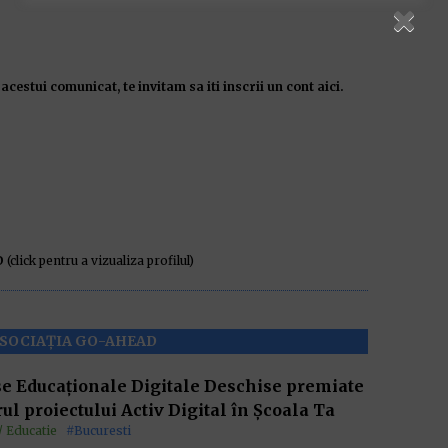
acestui comunicat, te invitam sa iti inscrii un cont aici.
D
(click pentru a vizualiza profilul)
ASOCIAȚIA GO-AHEAD
e Educaționale Digitale Deschise premiate
rul proiectului Activ Digital în Școala Ta
/ Educatie
#Bucuresti