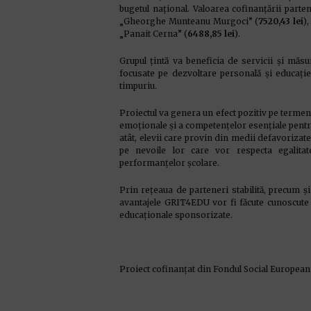
bugetul național. Valoarea cofinanţării parte
„Gheorghe Munteanu Murgoci” (
7520,43
lei
)
„Panait Cerna” (
6488,85
lei
).
Grupul țintă va beneficia de servicii și măsur
focusate pe dezvoltare personală și educați
timpuriu.
Proiectul va genera un efect pozitiv pe termen 
emoționale și a competențelor esențiale pentru 
atât, elevii care provin din medii defavorizate v
pe nevoile lor care vor respecta egalitat
performanțelor școlare.
Prin rețeaua de parteneri stabilită, precum și 
avantajele GRIT4EDU vor fi făcute cunoscute și
educaționale sponsorizate.
Proiect cofinanțat din Fondul Social Europea