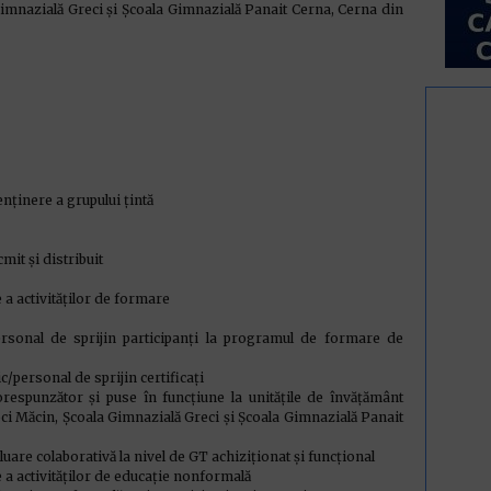
nazială Greci și Școala Gimnazială Panait Cerna, Cerna din
enținere a grupului țintă
it și distribuit
a activităților de formare
rsonal de sprijin participanți la programul de formare de
/personal de sprijin certificați
respunzător și puse în funcțiune la unitățile de învățământ
 Măcin, Școala Gimnazială Greci și Școala Gimnazială Panait
uare colaborativă la nivel de GT achiziționat și funcțional
a activităților de educație nonformală