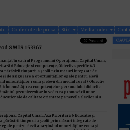
nte
Conferinte de presa
Stiri
Media index
Cont 
CAUT
cod SMIS 153367
finanțat în cadrul Programului Operațional Capital Uman,
itară 6 Educație și competențe, Obiectiv specific 6.3
a părăsirii timpurii a școlii prin măsuri integrate de
e și de asigurare a oportunităților egale pentru elevii
d minorităților roma și elevii din mediul rural / Obiectiv
 6.6 Îmbunătățirea competențelor personalului didactic
țământul preuniversitar în vederea promovării unor
educaționale de calitate orientate pe nevoile elevilor și a
perațional Capital Uman,
Axa Prioritară 6 Educație și
 părăsirii timpurii a școlii prin măsuri integrate de
r egale pentru elevii aparținând minorităților roma și