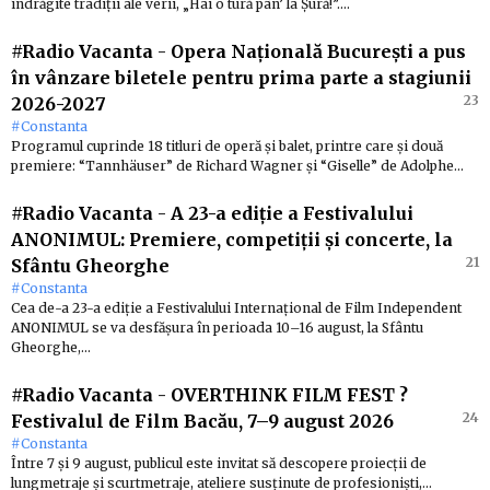
îndrăgite tradiții ale verii, „Hai o tură pân’ la Șură!”.…
#Radio Vacanta
-
Opera Națională București a pus
în vânzare biletele pentru prima parte a stagiunii
23
2026-2027
#Constanta
Programul cuprinde 18 titluri de operă și balet, printre care și două
premiere: “Tannhäuser” de Richard Wagner și “Giselle” de Adolphe…
#Radio Vacanta
-
A 23-a ediție a Festivalului
ANONIMUL: Premiere, competiții și concerte, la
21
Sfântu Gheorghe
#Constanta
Cea de-a 23-a ediție a Festivalului Internațional de Film Independent
ANONIMUL se va desfășura în perioada 10–16 august, la Sfântu
Gheorghe,…
#Radio Vacanta
-
OVERTHINK FILM FEST ?
24
Festivalul de Film Bacău, 7–9 august 2026
#Constanta
Între 7 și 9 august, publicul este invitat să descopere proiecții de
lungmetraje și scurtmetraje, ateliere susținute de profesioniști,…