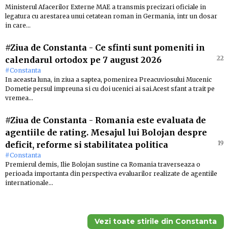
Ministerul Afacerilor Externe MAE a transmis precizari oficiale in
legatura cu arestarea unui cetatean roman in Germania, intr un dosar
in care…
#Ziua de Constanta
-
Ce sfinti sunt pomeniti in
22
calendarul ortodox pe 7 august 2026
#Constanta
In aceasta luna, in ziua a saptea, pomenirea Preacuviosului Mucenic
Dometie persul impreuna si cu doi ucenici ai sai.Acest sfant a trait pe
vremea…
#Ziua de Constanta
-
Romania este evaluata de
agentiile de rating. Mesajul lui Bolojan despre
19
deficit, reforme si stabilitatea politica
#Constanta
Premierul demis, Ilie Bolojan sustine ca Romania traverseaza o
perioada importanta din perspectiva evaluarilor realizate de agentiile
internationale…
Vezi toate stirile din Constanta