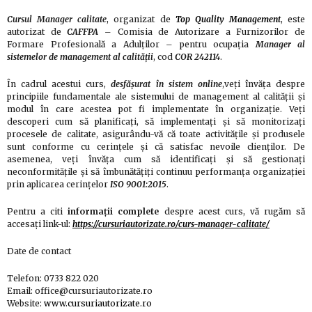
Cursul Manager calitate
, organizat de
Top Quality Management
, este
autorizat de
CAFFPA
– Comisia de Autorizare a Furnizorilor de
Formare Profesională a Adulţilor – pentru ocupaţia
Manager al
sistemelor de management al calității
, cod
COR 242114
.
În cadrul acestui curs,
desfășurat în sistem online
,veți învăța despre
principiile fundamentale ale sistemului de management al calității și
modul în care acestea pot fi implementate în organizație. Veți
descoperi cum să planificați, să implementați și să monitorizați
procesele de calitate, asigurându-vă că toate activitățile și produsele
sunt conforme cu cerințele și că satisfac nevoile clienților. De
asemenea, veți învăța cum să identificați și să gestionați
neconformitățile și să îmbunătățiți continuu performanța organizației
prin aplicarea cerințelor
ISO 9001:2015
.
Pentru a citi
informații complete
despre acest curs, vă rugăm să
accesați link-ul:
https://cursuriautorizate.ro/curs-manager-calitate/
Date de contact
Telefon: 0733 822 020
Email: office@cursuriautorizate.ro
Website:
www.cursuriautorizate.ro