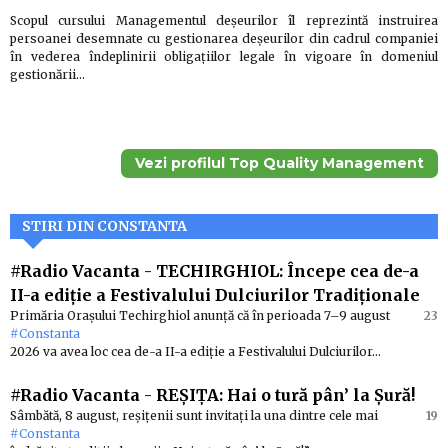
Scopul cursului Managementul deşeurilor îl reprezintă instruirea
persoanei desemnate cu gestionarea deşeurilor din cadrul companiei
în vederea îndeplinirii obligaţiilor legale în vigoare în domeniul
gestionării…
Vezi profilul Top Quality Management
STIRI DIN CONSTANTA
#Radio Vacanta
-
TECHIRGHIOL: Începe cea de-a
II-a ediție a Festivalului Dulciurilor Tradiționale
Primăria Orașului Techirghiol anunță că în perioada 7–9 august
23
#Constanta
2026 va avea loc cea de-a II-a ediție a Festivalului Dulciurilor…
#Radio Vacanta
-
REȘIȚA: Hai o tură pân’ la Șură!
Sâmbătă, 8 august, reșițenii sunt invitați la una dintre cele mai
19
#Constanta