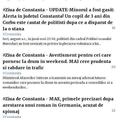
#Ziua de Constanta
-
UPDATE-Minorul a fost gasit:
Alerta in judetul Constanta! Un copil de 3 ani din
Corbu este cautat de politisti dupa ce a disparut de
16
la o stana
#Constanta
Ieri, august a.c., in jurul orei 23.50, politisti din cadrul Politiei orasului
Navodari au fost sesizati cu privire la plecarea voluntara a lui…
#Ziua de Constanta
-
Avertisment pentru cei care
pornesc la drum in weekend. MAI cere prudenta
20
si rabdare in trafic
#Constanta
Ministerul Afacerilor Interne a transmis un mesaj adresat tuturor
romanilor care pornesc la drum in aceasta perioada a concediilor si a
weekendurilor…
#Ziua de Constanta
-
MAE, primele precizari dupa
arestarea unui roman in Germania, acuzat de
22
spionaj
#Constanta