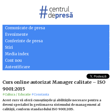
Comunicate de presa
Evenimente
Conferinte de presa
Stiri
Media index
Cont nou
Autentificare
Curs online autorizat Manager calitate – ISO
9001:2015
#Cultura / Educatie
#Constanta
Acest curs vă oferă cunoștințele și abilitățile necesare pentru a
deveni specialist în gestionarea sistemului de management al
calității, conform standardului ISO 9001:2015.