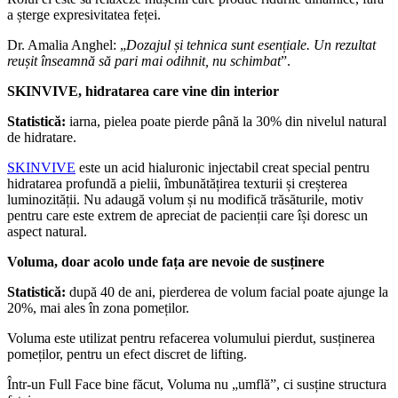
a șterge expresivitatea feței.
Dr. Amalia Anghel: „
Dozajul și tehnica sunt esențiale. Un rezultat
reușit înseamnă să pari mai odihnit, nu schimbat
”.
SKINVIVE, hidratarea care vine din interior
Statistică:
iarna, pielea poate pierde până la 30% din nivelul natural
de hidratare.
SKINVIVE
este un acid hialuronic injectabil creat special pentru
hidratarea profundă a pielii, îmbunătățirea texturii și creșterea
luminozității. Nu adaugă volum și nu modifică trăsăturile, motiv
pentru care este extrem de apreciat de pacienții care își doresc un
aspect natural.
Voluma, doar acolo unde fața are nevoie de susținere
Statistică:
după 40 de ani, pierderea de volum facial poate ajunge la
20%, mai ales în zona pomeților.
Voluma este utilizat pentru refacerea volumului pierdut, susținerea
pomeților, pentru un efect discret de lifting.
Într-un Full Face bine făcut, Voluma nu „umflă”, ci susține structura