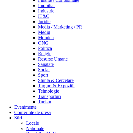
Finante / Contabilitate
Imobiliar
Industrie
IT&C
Juridic
Media / Marketing / PR
Mediu
Monden
ONG
Politica
Religie
Resurse Umane
Sanatate
Social
Sport
Stiinta & Cercetare
Targuri & Expozitii
Tehnologie
Transporturi
Turism
Evenimente
Conferinte de presa
Stiri
Locale
Nationale