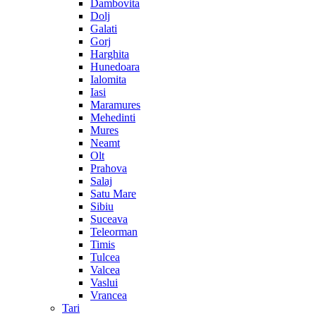
Dambovita
Dolj
Galati
Gorj
Harghita
Hunedoara
Ialomita
Iasi
Maramures
Mehedinti
Mures
Neamt
Olt
Prahova
Salaj
Satu Mare
Sibiu
Suceava
Teleorman
Timis
Tulcea
Valcea
Vaslui
Vrancea
Tari