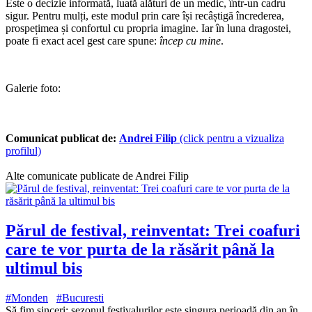
Este o decizie informată, luată alături de un medic, într-un cadru
sigur. Pentru mulți, este modul prin care își recâștigă încrederea,
prospețimea și confortul cu propria imagine. Iar în luna dragostei,
poate fi exact acel gest care spune:
încep cu mine
.
Galerie foto:
Comunicat publicat de:
Andrei Filip
(click pentru a vizualiza
profilul)
Alte comunicate publicate de Andrei Filip
Părul de festival, reinventat: Trei coafuri
care te vor purta de la răsărit până la
ultimul bis
#Monden
#Bucuresti
Să fim sinceri: sezonul festivalurilor este singura perioadă din an în