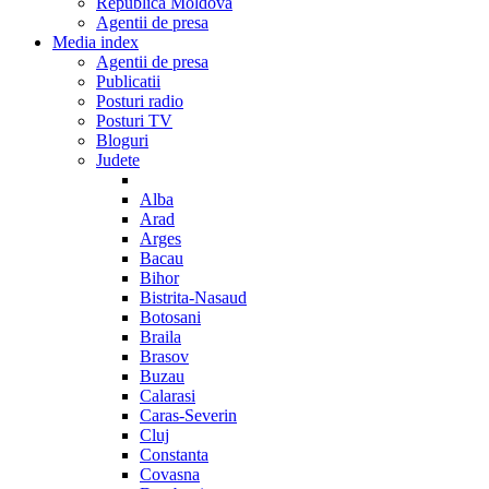
Republica Moldova
Agentii de presa
Media index
Agentii de presa
Publicatii
Posturi radio
Posturi TV
Bloguri
Judete
Alba
Arad
Arges
Bacau
Bihor
Bistrita-Nasaud
Botosani
Braila
Brasov
Buzau
Calarasi
Caras-Severin
Cluj
Constanta
Covasna