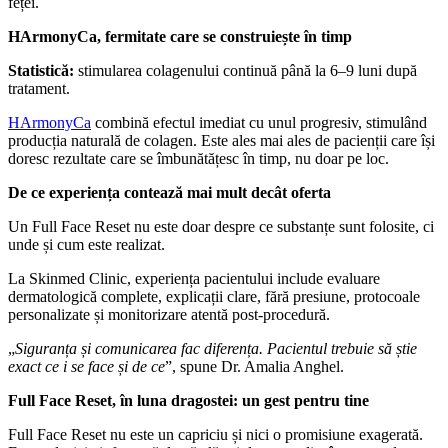
feței.
HArmonyCa, fermitate care se construiește în timp
Statistică:
stimularea colagenului continuă până la 6–9 luni după
tratament.
HArmonyCa
combină efectul imediat cu unul progresiv, stimulând
producția naturală de colagen. Este ales mai ales de pacienții care își
doresc rezultate care se îmbunătățesc în timp, nu doar pe loc.
De ce experiența contează mai mult decât oferta
Un Full Face Reset nu este doar despre ce substanțe sunt folosite, ci
unde și cum este realizat.
La Skinmed Clinic, experiența pacientului include evaluare
dermatologică complete, explicații clare, fără presiune, protocoale
personalizate și monitorizare atentă post-procedură.
„
Siguranța și comunicarea fac diferența. Pacientul trebuie să știe
exact ce i se face și de ce
”, spune Dr. Amalia Anghel.
Full Face Reset, în luna dragostei: un gest pentru tine
Full Face Reset nu este un capriciu și nici o promisiune exagerată.