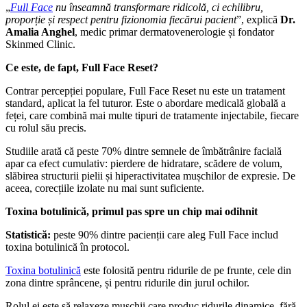
„
Full
Face
nu înseamnă transformare ridicolă, ci
echilibru,
proporție și respect pentru fizionomia fiecărui pacient
”, explică
Dr.
Amalia Anghel
, medic primar dermatovenerologie și fondator
Skinmed Clinic.
Ce este, de fapt, Full Face Reset?
Contrar percepției populare, Full Face Reset nu este un tratament
standard, aplicat la fel tuturor. Este o abordare medicală globală a
feței, care combină mai multe tipuri de tratamente injectabile, fiecare
cu rolul său precis.
Studiile arată că peste 70% dintre semnele de îmbătrânire facială
apar ca efect cumulativ: pierdere de hidratare, scădere de volum,
slăbirea structurii pielii și hiperactivitatea mușchilor de expresie. De
aceea, corecțiile izolate nu mai sunt suficiente.
Toxina botulinică, primul pas spre un chip mai odihnit
Statistică:
peste 90% dintre pacienții care aleg Full Face includ
toxina botulinică în protocol.
Toxina botulinică
este folosită pentru ridurile de pe frunte, cele din
zona dintre sprâncene, și pentru ridurile din jurul ochilor.
Rolul ei este să relaxeze mușchii care produc ridurile dinamice, fără