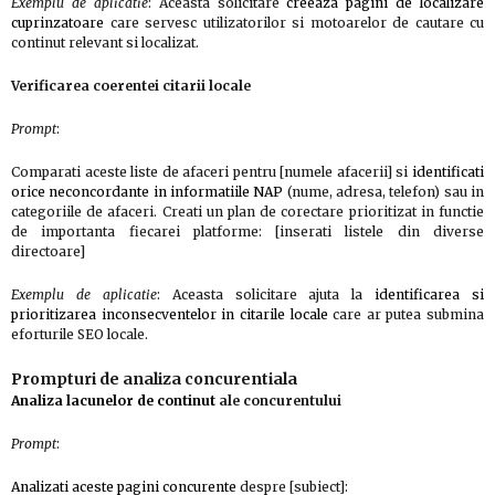
Exemplu de aplicatie
: Aceasta solicitare
creeaza pagini de localizare
cuprinzatoare
care servesc utilizatorilor si motoarelor de cautare cu
continut relevant si localizat.
Verificarea coerentei citarii locale
Prompt
:
Comparati aceste liste de afaceri pentru [numele afacerii] si
identificati
orice neconcordante in informatiile NAP
(nume, adresa, telefon) sau in
categoriile de afaceri. Creati un plan de corectare prioritizat in functie
de importanta fiecarei platforme: [inserati listele din diverse
directoare]
Exemplu de aplicatie
: Aceasta solicitare ajuta la
identificarea si
prioritizarea inconsecventelor in citarile locale
care ar putea submina
eforturile SEO locale.
Prompturi de analiza concurentiala
Analiza lacunelor de continut
ale concurentului
Prompt
:
Analizati aceste pagini concurente
despre [subiect]: