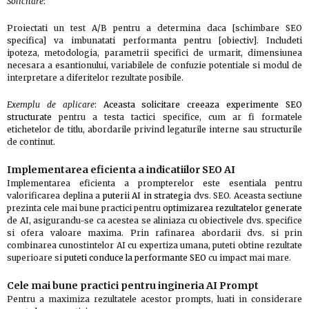
Solicitare
:
Proiectati un test A/B pentru a determina daca [schimbare SEO
specifica] va imbunatati performanta pentru [obiectiv]. Includeti
ipoteza, metodologia, parametrii specifici de urmarit, dimensiunea
necesara a esantionului, variabilele de confuzie potentiale si modul de
interpretare a diferitelor rezultate posibile.
Exemplu de aplicare
:
Aceasta solicitare creeaza experimente SEO
structurate
pentru a testa tactici specifice, cum ar fi formatele
etichetelor de titlu, abordarile privind legaturile interne sau structurile
de continut.
Implementarea eficienta a indicatiilor SEO AI
Implementarea eficienta a prompterelor este esentiala pentru
valorificarea deplina a
puterii AI in strategia
dvs. SEO. Aceasta sectiune
prezinta cele mai bune practici pentru
optimizarea rezultatelor generate
de AI, asigurandu-se ca acestea se aliniaza cu obiectivele dvs. specifice
si ofera valoare maxima. Prin rafinarea abordarii dvs. si prin
combinarea cunostintelor AI cu expertiza umana, puteti obtine rezultate
superioare si
puteti conduce la performante SEO
cu impact mai mare.
Cele mai bune practici pentru ingineria AI Prompt
Pentru a maximiza rezultatele acestor prompts, luati in considerare