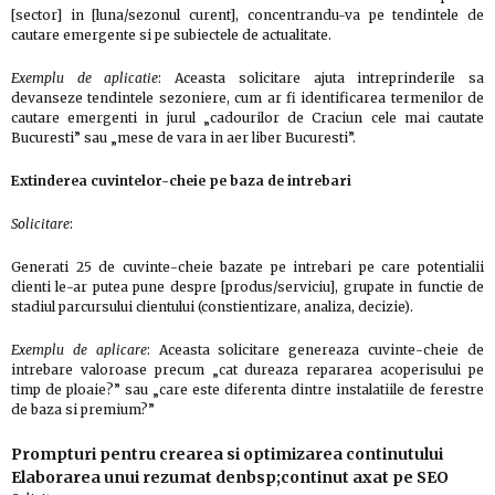
[sector] in [luna/sezonul curent], concentrandu-va pe tendintele de
cautare emergente si pe subiectele de actualitate.
Exemplu de aplicatie
: Aceasta solicitare ajuta intreprinderile sa
devanseze tendintele sezoniere, cum ar fi identificarea termenilor de
cautare emergenti in jurul „cadourilor de Craciun cele mai cautate
Bucuresti” sau „mese de vara in aer liber Bucuresti”.
Extinderea cuvintelor-cheie pe baza de intrebari
Solicitare
:
Generati 25 de cuvinte-cheie bazate pe intrebari pe care potentialii
clienti le-ar putea pune despre [produs/serviciu], grupate in functie de
stadiul parcursului clientului (constientizare, analiza, decizie).
Exemplu de aplicare
: Aceasta solicitare genereaza cuvinte-cheie de
intrebare valoroase precum „cat dureaza repararea acoperisului pe
timp de ploaie?” sau „care este diferenta dintre instalatiile de ferestre
de baza si premium?”
Prompturi pentru crearea si optimizarea continutului
Elaborarea unui rezumat denbsp;continut axat pe SEO