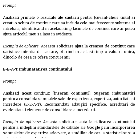
Prompt
:
Analizati primele 5 rezultate ale cautarii
pentru [cuvant-cheie tinta] si
creati o schita de continut
care sa includa cele mai frecvente subteme si
intrebari, identificand in acelasi timp lacunele de continut care ar putea
ajuta articolul meu sa iasa in evidenta.
Exemplu de aplicare
: Aceasta solicitare ajuta la
crearea de continut
care
satisface intentia de cautare, oferind in acelasi timp o valoare unica,
dincolo de ceea ce ofera concurentii.
E-E-A-T Imbunatatirea continutului
Prompt
:
Analizati acest continut
: [inserati continutul]. Sugerati imbunatatiri
pentru a consolida semnalele sale de experienta, expertiza, autoritate si
incredere (E-E-A-T). Recomandati adaugiri specifice, acreditari de
evidentiat si elemente de consolidare a increderii.
Exemplu de aplicare
: Aceasta solicitare ajuta la ridicarea continutului
pentru a indeplini standardele de calitate ale
Google prin incorporarea
semnalelor
de expertiza adecvate, a studiilor de caz, a statisticilor si a