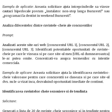
Exemplu de aplicatie
: Aceasta solicitare ajuta intreprinderile sa vizeze
cautari
hiperlocale precum „instalator non-stop langa Bucuresti” sau
„programari la dentist in weekend Bucuresti”.
Analiza diferentelor dintre cuvintele-cheie ale concurentilor
Prompt
:
Analizati aceste site-uri web
: [concurentul URL 1], [concurentul URL 2],
[concurentul URL 3]. Identificati potentialele oportunitati de cuvinte-
cheie pe care le vizeaza si pe care site-ul meu [URL-ul dumneavoastra]
le-ar putea omite. Concentrati-va asupra termenilor cu intentie
comerciala.
Exemplu de aplicare
: Aceasta solicitare ajuta la identificarea cuvintelor-
cheie valoroase pentru care concurentii se claseaza si pe care site-ul
dvs. nu le-a vizat inca, dezvaluind oportunitati imediate de continut.
Identificarea cuvintelor cheie sezoniere si de tendinta
Solicitare
:
Generati o lista de 20 de cuvinte-cheie sezoniere si in tendinte pentru