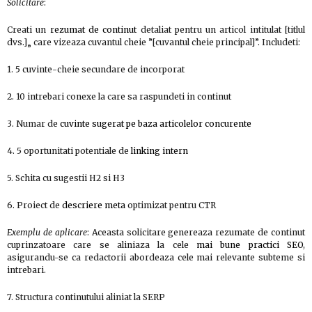
Solicitare
:
Creati un
rezumat de continut
detaliat pentru un articol intitulat [titlul
dvs.]„ care vizeaza cuvantul cheie ”[cuvantul cheie principal]”. Includeti:
1. 5 cuvinte-cheie secundare de incorporat
2. 10 intrebari conexe la care sa raspundeti in continut
3. Numar de
cuvinte sugerat pe baza articolelor concurente
4. 5 oportunitati potentiale de
linking intern
5. Schita cu sugestii H2 si H3
6. Proiect de
descriere meta
optimizat pentru CTR
Exemplu de aplicare
: Aceasta solicitare genereaza rezumate de continut
cuprinzatoare care se aliniaza la cele
mai bune practici SEO
,
asigurandu-se ca redactorii abordeaza cele mai relevante subteme si
intrebari.
7. Structura continutului aliniat la SERP