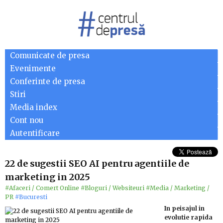
Comunicate de presa
Evenimente
Conferinte de presa
Stiri
Media index
Cont nou
Autentificare
22 de sugestii SEO AI pentru agentiile de
marketing in 2025
#Afaceri / Comert Online
#Bloguri / Websiteuri
#Media / Marketing /
PR
#Bucuresti
In peisajul in
evolutie rapida