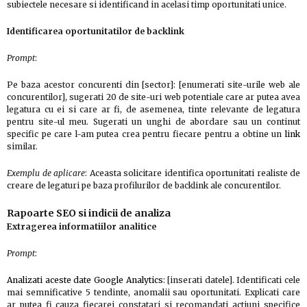
subiectele necesare si identificand in acelasi timp oportunitati unice.
Identificarea oportunitatilor de backlink
Prompt
:
Pe baza acestor concurenti din [sector]: [enumerati site-urile web ale
concurentilor], sugerati 20 de site-uri web potentiale care ar putea avea
legatura cu ei si care ar fi, de asemenea, tinte relevante de legatura
pentru site-ul meu. Sugerati un unghi de abordare sau un continut
specific pe care l-am putea crea pentru fiecare pentru a obtine un
link
similar.
Exemplu de aplicare
: Aceasta solicitare identifica oportunitati realiste de
creare de legaturi pe baza profilurilor de backlink ale concurentilor.
Rapoarte SEO si indicii de analiza
Extragerea informatiilor analitice
Prompt
:
Analizati aceste date Google Analytics
: [inserati datele]. Identificati cele
mai semnificative 5 tendinte, anomalii sau oportunitati. Explicati care
ar putea fi cauza fiecarei constatari si recomandati actiuni specifice