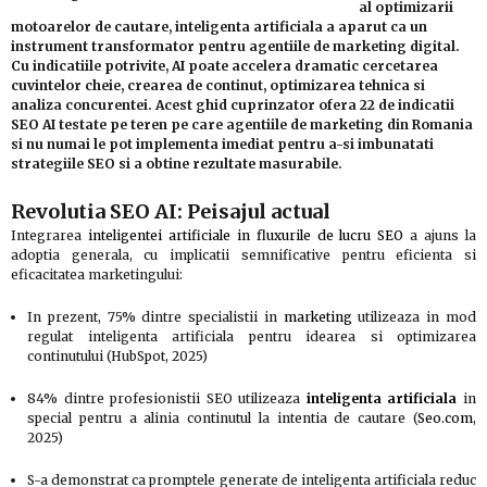
al optimizarii
motoarelor de cautare, inteligenta artificiala a aparut ca un
instrument transformator pentru agentiile de marketing digital.
Cu indicatiile potrivite, AI poate accelera dramatic cercetarea
cuvintelor cheie, crearea de continut, optimizarea tehnica si
analiza concurentei. Acest ghid cuprinzator ofera 22 de indicatii
SEO AI testate pe teren pe care agentiile de marketing din Romania
si nu numai le pot implementa imediat pentru a-si imbunatati
strategiile SEO si a obtine rezultate masurabile.
Revolutia SEO AI: Peisajul actual
Integrarea
inteligentei artificiale in fluxurile de lucru SEO
a ajuns la
adoptia generala, cu implicatii semnificative pentru eficienta si
eficacitatea marketingului:
In prezent, 75% dintre specialistii in
marketing
utilizeaza in mod
regulat inteligenta artificiala pentru idearea si optimizarea
continutului (HubSpot, 2025)
84% dintre profesionistii SEO utilizeaza
inteligenta artificiala
in
special pentru a alinia continutul la intentia de cautare (
Seo.com
,
2025)
S-a demonstrat ca promptele generate de inteligenta artificiala reduc