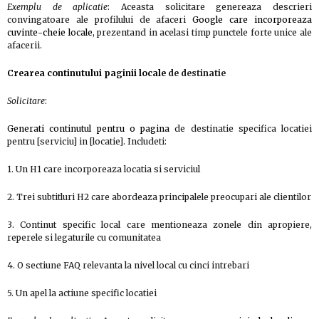
Exemplu de aplicatie
: Aceasta solicitare genereaza descrieri
convingatoare ale profilului de afaceri
Google care incorporeaza
cuvinte-cheie locale
, prezentand in acelasi timp punctele forte unice ale
afacerii.
Crearea continutului paginii locale
de destinatie
Solicitare
:
Generati continutul pentru o pagina
de destinatie specifica locatiei
pentru [serviciu] in [locatie]. Includeti:
1. Un H1 care incorporeaza locatia si serviciul
2. Trei subtitluri H2 care abordeaza principalele preocupari ale clientilor
3. Continut specific local care mentioneaza zonele din apropiere,
reperele si legaturile cu comunitatea
4. O sectiune FAQ relevanta la nivel local cu cinci intrebari
5. Un apel la actiune specific locatiei