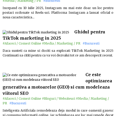
#Media / Marketing / PR
#Bucuresti
Incepand cu 10 iulie 2025, Instagram nu mai este doar un loc pentru
postari ordonate si Reels-uri. Platforma Instagram a lansat oficial o
noua caracteristica…
Ghidul pentru
TikTok marketing in 2025
#Afaceri / Comert Online
#Media / Marketing / PR
#Bucuresti
Daca sunteti ca mine si doriti sa explorati TikTok Marketing in 2025
Continuati sa cititi pentru ca va voi dezvalui tot ce am descoperit recent.
Ce este
optimizarea
generativa a motoarelor (GEO) si cum modeleaza
viitorul SEO
#Afaceri / Comert Online
#Bloguri / Websiteuri
#Media / Marketing /
PR
#Bucuresti
Inteligenta Artificiala remodeleaza deja modul in care oamenii gasesc
si consuma informatii online, iar schimbarea are loc mai repede decat