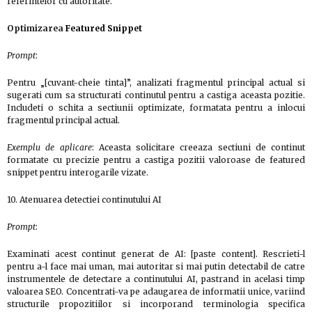
referintelor cu autoritate.
Optimizarea
Featured Snippet
Prompt
:
Pentru „[cuvant-cheie tinta]”, analizati fragmentul principal actual si
sugerati cum sa structurati continutul pentru a castiga aceasta pozitie.
Includeti o schita a sectiunii optimizate, formatata pentru a inlocui
fragmentul principal actual.
Exemplu de aplicare
: Aceasta solicitare creeaza sectiuni de continut
formatate cu precizie pentru a castiga pozitii valoroase de featured
snippet pentru interogarile vizate.
10. Atenuarea detectiei continutului AI
Prompt
:
Examinati acest continut generat de AI: [paste content]. Rescrieti-l
pentru a-l face mai uman, mai autoritar si mai putin detectabil de catre
instrumentele de detectare a continutului AI, pastrand in acelasi timp
valoarea SEO. Concentrati-va pe adaugarea de informatii unice, variind
structurile propozitiilor si incorporand terminologia specifica