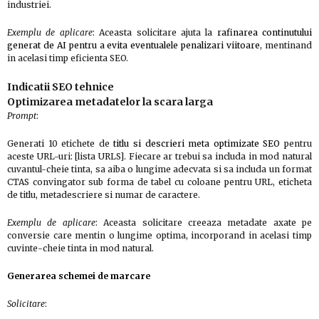
industriei.
Exemplu de aplicare
: Aceasta solicitare ajuta la
rafinarea continutului
generat de AI pentru a evita eventualele penalizari viitoare
, mentinand
in acelasi timp eficienta SEO.
Indicatii SEO tehnice
Optimizarea metadatelor la scara larga
Prompt
:
Generati 10 etichete de
titlu si descrieri meta optimizate SEO
pentru
aceste URL-uri: [lista URLS]. Fiecare ar trebui sa includa in mod natural
cuvantul-cheie tinta, sa aiba o lungime adecvata si sa includa un format
CTAS convingator sub forma de tabel cu coloane pentru URL, eticheta
de titlu, metadescriere si numar de caractere.
Exemplu de aplicare
: Aceasta solicitare creeaza metadate axate pe
conversie care mentin o lungime optima, incorporand in acelasi timp
cuvinte-cheie tinta in mod natural.
Generarea schemei de marcare
Solicitare
: