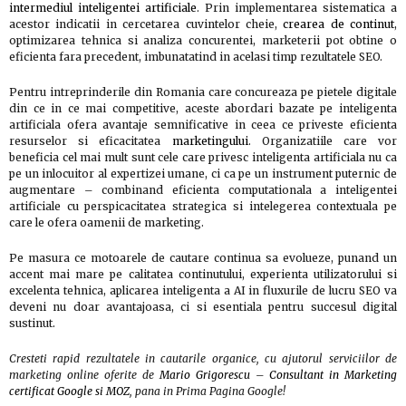
intermediul inteligentei artificiale
. Prin implementarea sistematica a
acestor indicatii in cercetarea cuvintelor cheie,
crearea de continut
,
optimizarea tehnica si analiza concurentei, marketerii pot obtine o
eficienta fara precedent, imbunatatind in acelasi timp rezultatele SEO.
Pentru intreprinderile din Romania care concureaza pe pietele digitale
din ce in ce mai competitive, aceste abordari bazate pe inteligenta
artificiala ofera avantaje semnificative in ceea ce priveste eficienta
resurselor si eficacitatea
marketingului
. Organizatiile care vor
beneficia cel mai mult sunt cele care privesc inteligenta artificiala nu ca
pe un inlocuitor al expertizei umane, ci ca pe un instrument puternic de
augmentare – combinand eficienta computationala a inteligentei
artificiale cu perspicacitatea strategica si intelegerea contextuala pe
care le ofera oamenii de marketing.
Pe masura ce motoarele de cautare continua sa evolueze, punand un
accent mai mare pe calitatea continutului, experienta utilizatorului si
excelenta tehnica, aplicarea inteligenta a AI in fluxurile de lucru SEO va
deveni nu doar avantajoasa, ci si esentiala pentru succesul digital
sustinut.
Cresteti rapid rezultatele in cautarile organice, cu ajutorul serviciilor de
marketing online oferite de
Mario Grigorescu
–
Consultant in Marketing
certificat Google si MOZ
, pana in Prima Pagina Google!