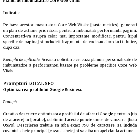
Planul de imbunatatire Core Web
Vitals
Indicatie:
Pe baza acestor masuratori Core Web Vitals: [paste metrics], generati
un plan de actiune prioritizat pentru a imbunatati performanta paginii.
Concentrati-va asupra celor mai importante modificari pentru [tipul
specific de pagina] si includeti fragmente de cod sau abordari tehnice,
dupa caz.
Exemplu de aplicatie
: Aceasta solicitare creeaza planuri personalizate de
imbunatatire a performantei bazate pe probleme specifice
Core Web
Vitals
.
Prompturi LOCAL SEO
Optimizarea profilului Google
Business
Prompt
:
Creati o descriere optimizata a profilului de afaceri Google
pentru o [tip
de afacere] in [locatie], subliniind aceste puncte unice de vanzare: [lista
USPs]. Descrierea trebuie sa aiba exact 750 de caractere, sa includa
cuvantul-cheie principal [cuvant-cheie] si sa aiba un apel clar la actiune.