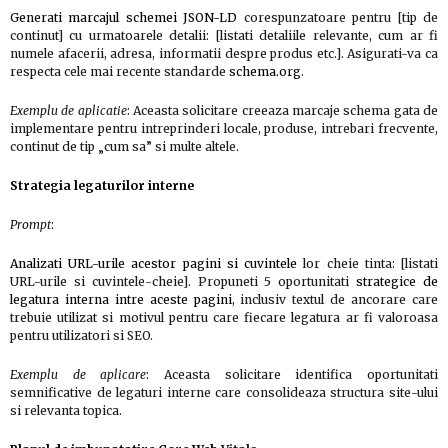
Generati marcajul schemei JSON-LD
corespunzatoare pentru [tip de
continut] cu urmatoarele detalii: [listati detaliile relevante, cum ar fi
numele afacerii, adresa, informatii despre produs etc.]. Asigurati-va ca
respecta cele mai recente standarde
schema.org
.
Exemplu de aplicatie
: Aceasta solicitare creeaza marcaje schema gata de
implementare pentru intreprinderi locale, produse, intrebari frecvente,
continut de tip „cum sa” si multe altele.
Strategia legaturilor interne
Prompt
:
Analizati URL-urile acestor pagini si cuvintele
lor cheie tinta: [listati
URL-urile si cuvintele-cheie]. Propuneti 5 oportunitati
strategice de
legatura interna intre aceste pagini
, inclusiv textul de ancorare care
trebuie utilizat si motivul pentru care fiecare legatura ar fi valoroasa
pentru utilizatori si SEO.
Exemplu de aplicare
: Aceasta solicitare identifica oportunitati
semnificative de legaturi interne care consolideaza structura site-ului
si relevanta topica.