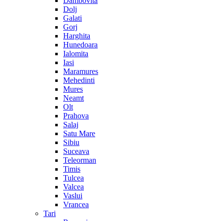
Dambovita
Dolj
Galati
Gorj
Harghita
Hunedoara
Ialomita
Iasi
Maramures
Mehedinti
Mures
Neamt
Olt
Prahova
Salaj
Satu Mare
Sibiu
Suceava
Teleorman
Timis
Tulcea
Valcea
Vaslui
Vrancea
Tari