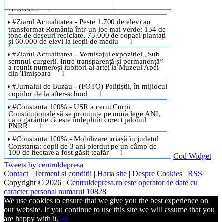
Cod Widget
Tweets by centruldepresa
Contact
|
Termeni si conditii
|
Harta site
|
Despre Cookies
|
RSS
Copyright © 2026 |
Centruldepresa.ro este operator de date cu
caracter personal numarul 10828
We use cookies to ensure that we give you the best experience on
our website. If you continue to use this site we will assume that you
are happy with it.
Ok