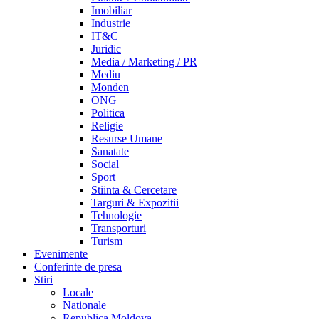
Imobiliar
Industrie
IT&C
Juridic
Media / Marketing / PR
Mediu
Monden
ONG
Politica
Religie
Resurse Umane
Sanatate
Social
Sport
Stiinta & Cercetare
Targuri & Expozitii
Tehnologie
Transporturi
Turism
Evenimente
Conferinte de presa
Stiri
Locale
Nationale
Republica Moldova