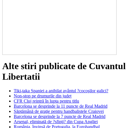
Alte stiri publicate de Cuvantul
Libertatii
Tiki-taka Spaniei a anihilat avântul ?cocoşilor galici?
Non-stop pe drumurile din județ
CFR Cluj reintră în lupta pentru titlu
Barcelona se desprinde la 11 puncte de Real Madrid
Săptămână de graţie pentru handbalistele Craiovei
Barcelona se desprinde la 7 puncte de Real Madrid
Arsenal, eliminată de ?sfinţi? din Cupa Angliei
România, învinsă de Portugalia, la Eurohandbal