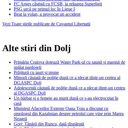
FC Argeş câştigă cu FCSB, la reluarea Superligii
PSG urcă pe primul loc în Ligue I
Beat la volan, a provocat un accident
Vezi Toate stirile publicate de Cuvantul Libertatii
Alte stiri din Dolj
Primăria Craiova dotează Water Park-ul cu saună și mașină de
spălat pardoseli
Prăjitură cu iaurt și prune
Minoră căutată de poliție după ce a plecat dintr-un centru al
DGASPC Dolj
Adolescentă căutată de poliție după ce a plecat dintr-un centru
al DGASPC Dolj
Un bărbat și o femeie au murit după ce s-au electrocutat în
casă
Ministrul Afacerilor Externe Oana Țoiu a discutat cu
omologul din Kazahstan despre petrolul care vine prin Marea
Neagră
Gorj: Tânără din Runcu, dată dispărută