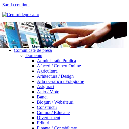
Sari la conținut
Comunicate de presa
Domeniu
Administratie Publica
Afaceri / Comert Online
Agricultura
Arhitectura / Design
Arta / Grafica / Fotografie
Asigurari
Auto / Moto
Banci
Bloguri / Websiteuri
Constructii
Cultura / Educatie
Divertisment
Edituri
Finante / Contabilitate