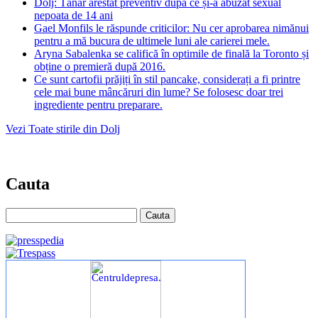
Dolj: Tânăr arestat preventiv după ce și-a abuzat sexual
nepoata de 14 ani
Gael Monfils le răspunde criticilor: Nu cer aprobarea nimănui
pentru a mă bucura de ultimele luni ale carierei mele.
Aryna Sabalenka se califică în optimile de finală la Toronto și
obține o premieră după 2016.
Ce sunt cartofii prăjiți în stil pancake, considerați a fi printre
cele mai bune mâncăruri din lume? Se folosesc doar trei
ingrediente pentru preparare.
Vezi Toate stirile din Dolj
Cauta