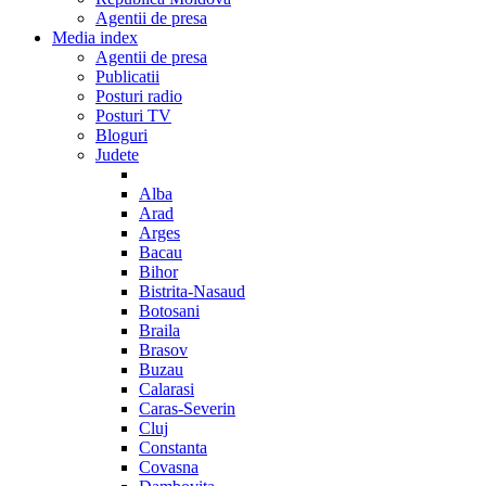
Agentii de presa
Media index
Agentii de presa
Publicatii
Posturi radio
Posturi TV
Bloguri
Judete
Alba
Arad
Arges
Bacau
Bihor
Bistrita-Nasaud
Botosani
Braila
Brasov
Buzau
Calarasi
Caras-Severin
Cluj
Constanta
Covasna