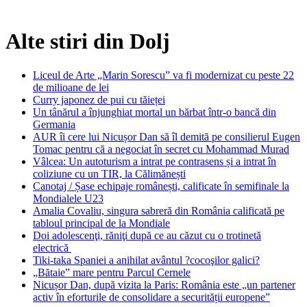
Alte stiri din Dolj
Liceul de Arte „Marin Sorescu” va fi modernizat cu peste 22
de milioane de lei
Curry japonez de pui cu tăieței
Un tânărul a înjunghiat mortal un bărbat într-o bancă din
Germania
AUR îi cere lui Nicușor Dan să îl demită pe consilierul Eugen
Tomac pentru că a negociat în secret cu Mohammad Murad
Vâlcea: Un autoturism a intrat pe contrasens și a intrat în
coliziune cu un TIR, la Călimănești
Canotaj / Șase echipaje românești, calificate în semifinale la
Mondialele U23
Amalia Covaliu, singura sabreră din România calificată pe
tabloul principal de la Mondiale
Doi adolescenţi, răniţi după ce au căzut cu o trotinetă
electrică
Tiki-taka Spaniei a anihilat avântul ?cocoşilor galici?
„Bătaie” mare pentru Parcul Cernele
Nicușor Dan, după vizita la Paris: România este „un partener
activ în eforturile de consolidare a securității europene”