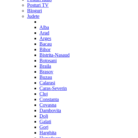
Posturi TV
Bloguri
Judete
Alba
Arad
Arges
Bacau
Bihor
Bistrita-Nasaud
Botosani
Braila
Brasov
Buzau
Calarasi
Caras-Severin
Cluj
Constanta
Covasna
Dambovita
Dolj
Galati
Gorj
Harghita