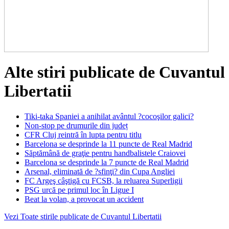
Alte stiri publicate de Cuvantul
Libertatii
Tiki-taka Spaniei a anihilat avântul ?cocoşilor galici?
Non-stop pe drumurile din județ
CFR Cluj reintră în lupta pentru titlu
Barcelona se desprinde la 11 puncte de Real Madrid
Săptămână de graţie pentru handbalistele Craiovei
Barcelona se desprinde la 7 puncte de Real Madrid
Arsenal, eliminată de ?sfinţi? din Cupa Angliei
FC Argeş câştigă cu FCSB, la reluarea Superligii
PSG urcă pe primul loc în Ligue I
Beat la volan, a provocat un accident
Vezi Toate stirile publicate de Cuvantul Libertatii