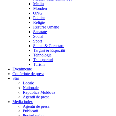
Mediu
Monden
ONG
Politica
Religie
Resurse Umane
Sanatate
Social
Sport
Stiinta & Cercetare
Targuri & Expozitii
Tehnologie
Transporturi
Turism
Evenimente
Conferinte de presa
Stiri
Locale
Nationale
Republica Moldova
Agentii de presa
Media index
Agentii de presa
Publicatii
Posturi radio