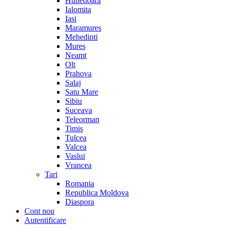
Hunedoara
Ialomita
Iasi
Maramures
Mehedinti
Mures
Neamt
Olt
Prahova
Salaj
Satu Mare
Sibiu
Suceava
Teleorman
Timis
Tulcea
Valcea
Vaslui
Vrancea
Tari
Romania
Republica Moldova
Diaspora
Cont nou
Autentificare