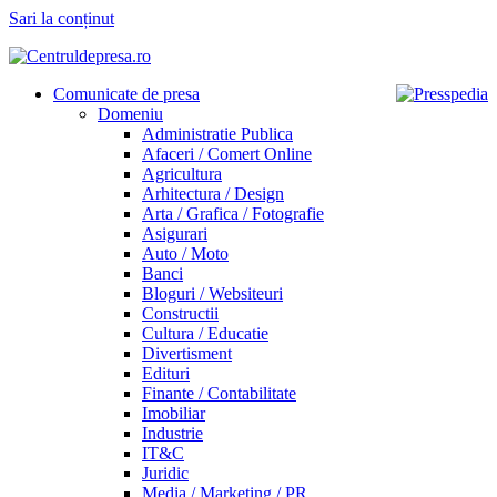
Sari la conținut
Comunicate de presa
Domeniu
Administratie Publica
Afaceri / Comert Online
Agricultura
Arhitectura / Design
Arta / Grafica / Fotografie
Asigurari
Auto / Moto
Banci
Bloguri / Websiteuri
Constructii
Cultura / Educatie
Divertisment
Edituri
Finante / Contabilitate
Imobiliar
Industrie
IT&C
Juridic
Media / Marketing / PR