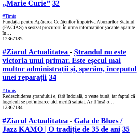
„Marie Curie”
32
#Timis
Fundația pentru Apărarea Cetățenilor Împotriva Abuzurilor Statului
(FACIAS) a sesizat procurorii în urma informațiilor șocante apărute
în…
12367185
#Ziarul Actualitatea
-
Ștrandul nu este
victoria unui primar. Este eșecul mai
multor administrații și, sperăm, începutul
unei reparații
34
#Timis
Redeschiderea ștrandului e, fără îndoială, o veste bună, iar faptul că
lugojenii se pot întoarce aici merită salutat. Ar fi însă o…
12367184
#Ziarul Actualitatea
-
Gala de Blues /
Jazz KAMO | O tradiție de 35 de ani
35