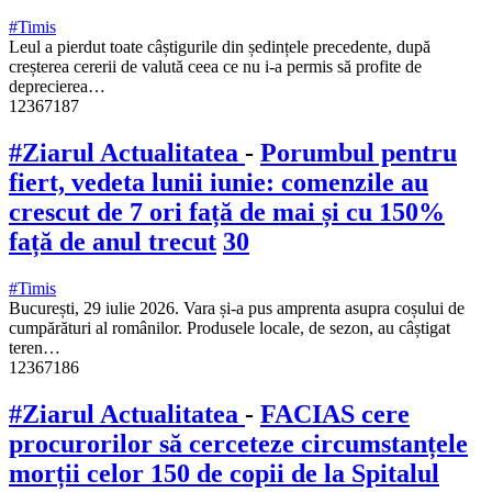
#Timis
Leul a pierdut toate câștigurile din ședințele precedente, după
creșterea cererii de valută ceea ce nu i-a permis să profite de
deprecierea…
12367187
#Ziarul Actualitatea
-
Porumbul pentru
fiert, vedeta lunii iunie: comenzile au
crescut de 7 ori față de mai și cu 150%
față de anul trecut
30
#Timis
București, 29 iulie 2026. Vara și-a pus amprenta asupra coșului de
cumpărături al românilor. Produsele locale, de sezon, au câștigat
teren…
12367186
#Ziarul Actualitatea
-
FACIAS cere
procurorilor să cerceteze circumstanțele
morții celor 150 de copii de la Spitalul