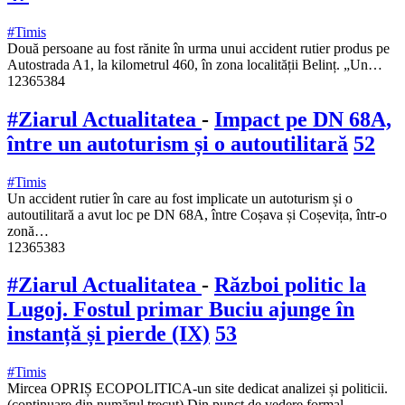
#Timis
Două persoane au fost rănite în urma unui accident rutier produs pe
Autostrada A1, la kilometrul 460, în zona localității Belinț. „Un…
12365384
#Ziarul Actualitatea
-
Impact pe DN 68A,
între un autoturism și o autoutilitară
52
#Timis
Un accident rutier în care au fost implicate un autoturism și o
autoutilitară a avut loc pe DN 68A, între Coșava și Coșevița, într-o
zonă…
12365383
#Ziarul Actualitatea
-
Război politic la
Lugoj. Fostul primar Buciu ajunge în
instanță și pierde (IX)
53
#Timis
Mircea OPRIȘ ECOPOLITICA-un site dedicat analizei și politicii.
(continuare din numărul trecut) Din punct de vedere formal,