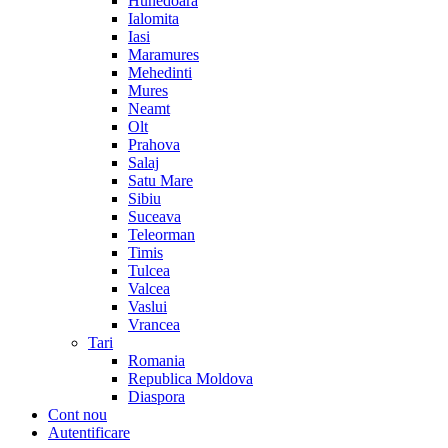
Hunedoara
Ialomita
Iasi
Maramures
Mehedinti
Mures
Neamt
Olt
Prahova
Salaj
Satu Mare
Sibiu
Suceava
Teleorman
Timis
Tulcea
Valcea
Vaslui
Vrancea
Tari
Romania
Republica Moldova
Diaspora
Cont nou
Autentificare