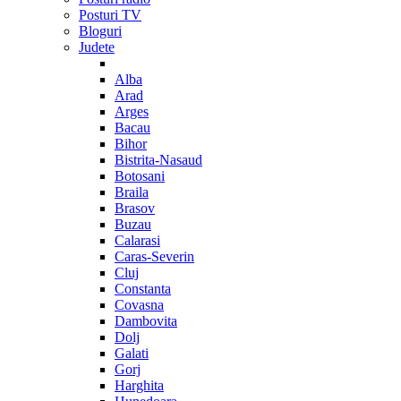
Posturi TV
Bloguri
Judete
Alba
Arad
Arges
Bacau
Bihor
Bistrita-Nasaud
Botosani
Braila
Brasov
Buzau
Calarasi
Caras-Severin
Cluj
Constanta
Covasna
Dambovita
Dolj
Galati
Gorj
Harghita