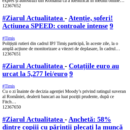
expres și autostrăzi din România că a identificat în mediul online…
12367652
#Ziarul Actualitatea
-
Atenție, șoferi!
Acțiunea SPEED: controale intense
9
#Timis
Polițiștii rutieri din cadrul IPJ Timiș participă, în aceste zile, la o
amplă acțiune de monitorizare a vitezei de deplasare, în cadrul…
12367651
#Ziarul Actualitatea
-
Cotațiile euro au
urcat la 5,277 lei/euro
9
#Timis
Cu o zi înainte de decizia agenției Moody’s privind ratingul suveran
al României, dealerii bancari au luat poziții prudente, după ce
Fitch…
12367650
#Ziarul Actualitatea
-
Anchetă: 58%
dintre copiii cu părinții plecați la muncă