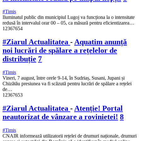
#Timis
Iluminatul public din municipiul Lugoj va funcționa la o intensitate
redusă în intervalul orar 00 – 05, ca măsură pentru eficientizarea…
12367654
#Ziarul Actualitatea
-
Aquatim anunță
noi lucrări de spălare a rețelelor de
distribuție
7
#Timis
Vineri, 7 august, între orele 9-14, în Sudriaș, Susani, Jupani și
Chizătău presiunea va fi scăzută pentru lucrări de spălare a rețelei
de…
12367653
#Ziarul Actualitatea
-
Atenție! Portal
neautorizat de vânzare a rovinietei!
8
#Timis
CNAIR informează utilizatorii rețelei de drumuri naționale, drumuri