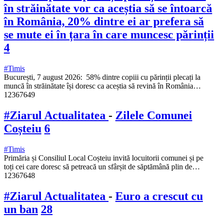
în străinătate vor ca aceștia să se întoarcă
în România, 20% dintre ei ar prefera să
se mute ei în țara în care muncesc părinții
4
#Timis
București, 7 august 2026: 58% dintre copiii cu părinții plecați la
muncă în străinătate își doresc ca aceștia să revină în România…
12367649
#Ziarul Actualitatea
-
Zilele Comunei
Coșteiu
6
#Timis
Primăria și Consiliul Local Coșteiu invită locuitorii comunei și pe
toți cei care doresc să petreacă un sfârșit de săptămână plin de…
12367648
#Ziarul Actualitatea
-
Euro a crescut cu
un ban
28