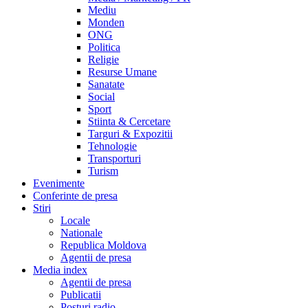
Mediu
Monden
ONG
Politica
Religie
Resurse Umane
Sanatate
Social
Sport
Stiinta & Cercetare
Targuri & Expozitii
Tehnologie
Transporturi
Turism
Evenimente
Conferinte de presa
Stiri
Locale
Nationale
Republica Moldova
Agentii de presa
Media index
Agentii de presa
Publicatii
Posturi radio