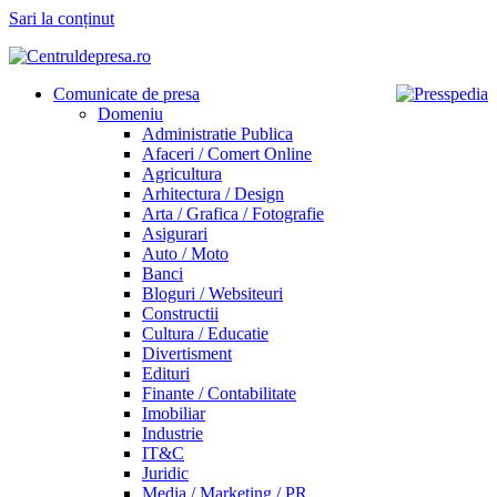
Sari la conținut
Comunicate de presa
Domeniu
Administratie Publica
Afaceri / Comert Online
Agricultura
Arhitectura / Design
Arta / Grafica / Fotografie
Asigurari
Auto / Moto
Banci
Bloguri / Websiteuri
Constructii
Cultura / Educatie
Divertisment
Edituri
Finante / Contabilitate
Imobiliar
Industrie
IT&C
Juridic
Media / Marketing / PR