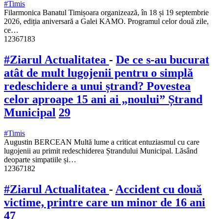
#Timis
Filarmonica Banatul Timișoara organizează, în 18 și 19 septembrie
2026, ediția aniversară a Galei KAMO. Programul celor două zile,
ce…
12367183
#Ziarul Actualitatea
-
De ce s-au bucurat
atât de mult lugojenii pentru o simplă
redeschidere a unui ștrand? Povestea
celor aproape 15 ani ai „noului” Ștrand
Municipal
29
#Timis
Augustin BERCEAN Multă lume a criticat entuziasmul cu care
lugojenii au primit redeschiderea Ștrandului Municipal. Lăsând
deoparte simpatiile și…
12367182
#Ziarul Actualitatea
-
Accident cu două
victime, printre care un minor de 16 ani
47