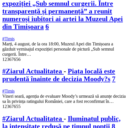
expoziției „Sub semnul curgerii. Între
transparență și permanență” a reunit
numeroși iubitori ai artei la Muzeul Apei
din Timișoara
6
#Timis
Marți, 4 august, de la ora 18:00, Muzeul Apei din Timișoara a
găzduit vernisajul expoziției personale de pictură „Sub semnul
curgerii. Între…
12367656
#Ziarul Actualitatea
-
Piața locală este
prudentă înainte de decizia Moody?s
7
#Timis
Vineri seară, agenția de evaluare Moody’s urmează să anunțe decizia
sa în privința ratingului României, care a fost reconfirmat în…
12367655
#Ziarul Actualitatea
-
Iluminatul public,
la intensitate redusă pe timpul nopții
8