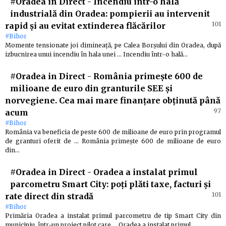
#Oradea in Direct
-
Incendiu într-o hală
industrială din Oradea: pompierii au intervenit
101
rapid și au evitat extinderea flăcărilor
#Bihor
Momente tensionate joi dimineață, pe Calea Borșului din Oradea, după
izbucnirea unui incendiu în hala unei … Incendiu într-o hală…
#Oradea in Direct
-
România primește 600 de
milioane de euro din granturile SEE și
norvegiene. Cea mai mare finanțare obținută până
97
acum
#Bihor
România va beneficia de peste 600 de milioane de euro prin programul
de granturi oferit de … România primește 600 de milioane de euro
din…
#Oradea in Direct
-
Oradea a instalat primul
parcometru Smart City: poți plăti taxe, facturi și
101
rate direct din stradă
#Bihor
Primăria Oradea a instalat primul parcometru de tip Smart City din
municipiu, într-un proiect pilot care … Oradea a instalat primul…