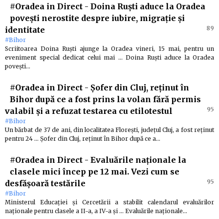
#Oradea in Direct
-
Doina Ruști aduce la Oradea
povești nerostite despre iubire, migrație și
89
identitate
#Bihor
Scriitoarea Doina Ruști ajunge la Oradea vineri, 15 mai, pentru un
eveniment special dedicat celui mai … Doina Ruști aduce la Oradea
povești…
#Oradea in Direct
-
Șofer din Cluj, reținut în
Bihor după ce a fost prins la volan fără permis
95
valabil și a refuzat testarea cu etilotestul
#Bihor
Un bărbat de 37 de ani, din localitatea Florești, județul Cluj, a fost reținut
pentru 24 … Șofer din Cluj, reținut în Bihor după ce a…
#Oradea in Direct
-
Evaluările naționale la
clasele mici încep pe 12 mai. Vezi cum se
95
desfășoară testările
#Bihor
Ministerul Educației și Cercetării a stabilit calendarul evaluărilor
naționale pentru clasele a II-a, a IV-a și … Evaluările naționale…