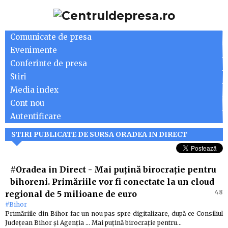
Comunicate de presa
Evenimente
Conferinte de presa
Stiri
Media index
Cont nou
Autentificare
STIRI PUBLICATE DE SURSA ORADEA IN DIRECT
#Oradea in Direct
-
Mai puțină birocrație pentru
bihoreni. Primăriile vor fi conectate la un cloud
48
regional de 5 milioane de euro
#Bihor
Primăriile din Bihor fac un nou pas spre digitalizare, după ce Consiliul
Județean Bihor și Agenția … Mai puțină birocrație pentru…