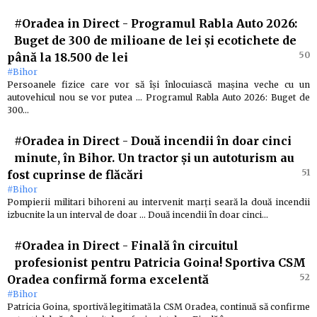
#Oradea in Direct
-
Programul Rabla Auto 2026:
Buget de 300 de milioane de lei și ecotichete de
50
până la 18.500 de lei
#Bihor
Persoanele fizice care vor să își înlocuiască mașina veche cu un
autovehicul nou se vor putea … Programul Rabla Auto 2026: Buget de
300…
#Oradea in Direct
-
Două incendii în doar cinci
minute, în Bihor. Un tractor și un autoturism au
51
fost cuprinse de flăcări
#Bihor
Pompierii militari bihoreni au intervenit marți seară la două incendii
izbucnite la un interval de doar … Două incendii în doar cinci…
#Oradea in Direct
-
Finală în circuitul
profesionist pentru Patricia Goina! Sportiva CSM
52
Oradea confirmă forma excelentă
#Bihor
Patricia Goina, sportivă legitimată la CSM Oradea, continuă să confirme