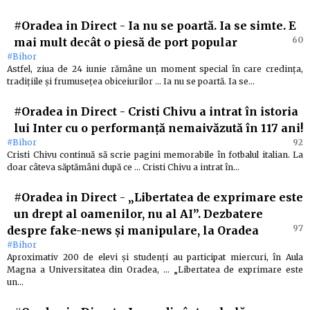
#Oradea in Direct
-
Ia nu se poartă. Ia se simte. E
60
mai mult decât o piesă de port popular
#Bihor
Astfel, ziua de 24 iunie rămâne un moment special în care credința,
tradițiile și frumusețea obiceiurilor … Ia nu se poartă. Ia se…
#Oradea in Direct
-
Cristi Chivu a intrat în istoria
lui Inter cu o performanță nemaivăzută în 117 ani!
#Bihor
92
Cristi Chivu continuă să scrie pagini memorabile în fotbalul italian. La
doar câteva săptămâni după ce … Cristi Chivu a intrat în…
#Oradea in Direct
-
„Libertatea de exprimare este
un drept al oamenilor, nu al AI”. Dezbatere
97
despre fake-news și manipulare, la Oradea
#Bihor
Aproximativ 200 de elevi și studenți au participat miercuri, în Aula
Magna a Universitatea din Oradea, … „Libertatea de exprimare este
un…