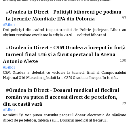
#Oradea in Direct
-
Polițiști bihoreni pe podium
97
la Jocurile Mondiale IPA din Polonia
#Bihor
Doi polițiști din cadrul Inspectoratului de Poliție Județean Bihor au
obținut rezultate excelente la ediția 2026 … Polițiști bihoreni…
#Oradea in Direct
-
CSM Oradea a început în forță
turneul final U16 și a făcut spectacol la Arena
100
Antonio Alexe
#Bihor
CSM Oradea a debutat cu victorie la turneul final al Campionatului
Național U16 Masculin, găzduit la … CSM Oradea a început în forță…
#Oradea in Direct
-
Dosarul medical al fiecărui
român va putea fi accesat direct de pe telefon,
99
din această vară
#Bihor
Românii își vor putea consulta propriul dosar electronic de sănătate
direct de pe telefon, tabletă sau … Dosarul medical al fiecărui…