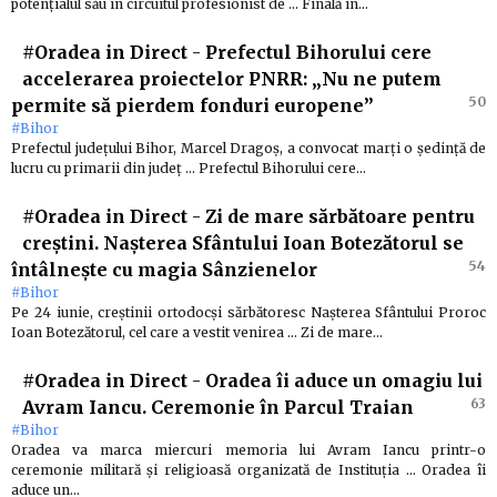
potențialul său în circuitul profesionist de … Finală în…
#Oradea in Direct
-
Prefectul Bihorului cere
accelerarea proiectelor PNRR: „Nu ne putem
50
permite să pierdem fonduri europene”
#Bihor
Prefectul județului Bihor, Marcel Dragoș, a convocat marți o ședință de
lucru cu primarii din județ … Prefectul Bihorului cere…
#Oradea in Direct
-
Zi de mare sărbătoare pentru
creștini. Nașterea Sfântului Ioan Botezătorul se
54
întâlnește cu magia Sânzienelor
#Bihor
Pe 24 iunie, creștinii ortodocși sărbătoresc Nașterea Sfântului Proroc
Ioan Botezătorul, cel care a vestit venirea … Zi de mare…
#Oradea in Direct
-
Oradea îi aduce un omagiu lui
63
Avram Iancu. Ceremonie în Parcul Traian
#Bihor
Oradea va marca miercuri memoria lui Avram Iancu printr-o
ceremonie militară și religioasă organizată de Instituția … Oradea îi
aduce un…