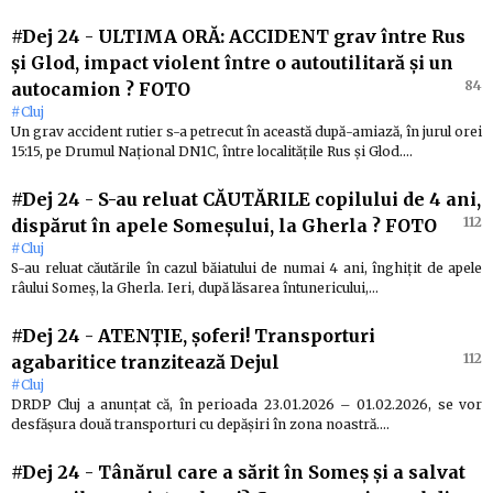
#Dej 24
-
ULTIMA ORĂ: ACCIDENT grav între Rus
și Glod, impact violent între o autoutilitară și un
84
autocamion ? FOTO
#Cluj
Un grav accident rutier s-a petrecut în această după-amiază, în jurul orei
15:15, pe Drumul Național DN1C, între localitățile Rus și Glod.…
#Dej 24
-
S-au reluat CĂUTĂRILE copilului de 4 ani,
112
dispărut în apele Someșului, la Gherla ? FOTO
#Cluj
S-au reluat căutările în cazul băiatului de numai 4 ani, înghițit de apele
râului Someș, la Gherla. Ieri, după lăsarea întunericului,…
#Dej 24
-
ATENȚIE, șoferi! Transporturi
112
agabaritice tranzitează Dejul
#Cluj
DRDP Cluj a anunțat că, în perioada 23.01.2026 – 01.02.2026, se vor
desfășura două transporturi cu depășiri în zona noastră.…
#Dej 24
-
Tânărul care a sărit în Someș și a salvat