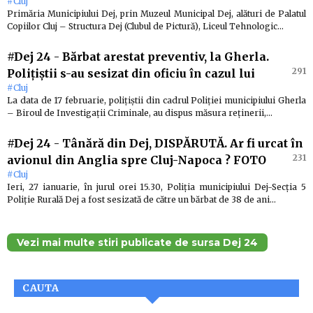
#Cluj
Primăria Municipiului Dej, prin Muzeul Municipal Dej, alături de Palatul
Copiilor Cluj – Structura Dej (Clubul de Pictură), Liceul Tehnologic…
#Dej 24
-
Bărbat arestat preventiv, la Gherla.
291
Polițiștii s-au sesizat din oficiu în cazul lui
#Cluj
La data de 17 februarie, polițiștii din cadrul Poliției municipiului Gherla
– Biroul de Investigații Criminale, au dispus măsura reținerii,…
#Dej 24
-
Tânără din Dej, DISPĂRUTĂ. Ar fi urcat în
231
avionul din Anglia spre Cluj-Napoca ? FOTO
#Cluj
Ieri, 27 ianuarie, în jurul orei 15.30, Poliția municipiului Dej-Secția 5
Poliție Rurală Dej a fost sesizată de către un bărbat de 38 de ani…
Vezi mai multe stiri publicate de sursa Dej 24
CAUTA