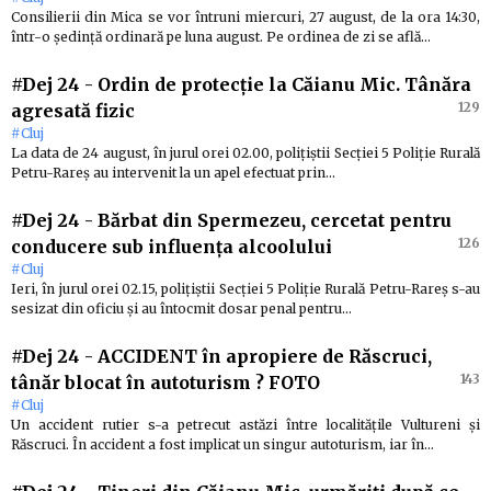
Consilierii din Mica se vor întruni miercuri, 27 august, de la ora 14:30,
într-o ședință ordinară pe luna august. Pe ordinea de zi se află…
#Dej 24
-
Ordin de protecție la Căianu Mic. Tânăra
129
agresată fizic
#Cluj
La data de 24 august, în jurul orei 02.00, polițiștii Secției 5 Poliție Rurală
Petru-Rareș au intervenit la un apel efectuat prin…
#Dej 24
-
Bărbat din Spermezeu, cercetat pentru
126
conducere sub influența alcoolului
#Cluj
Ieri, în jurul orei 02.15, polițiștii Secției 5 Poliție Rurală Petru-Rareș s-au
sesizat din oficiu și au întocmit dosar penal pentru…
#Dej 24
-
ACCIDENT în apropiere de Răscruci,
143
tânăr blocat în autoturism ? FOTO
#Cluj
Un accident rutier s-a petrecut astăzi între localitățile Vultureni și
Răscruci. În accident a fost implicat un singur autoturism, iar în…