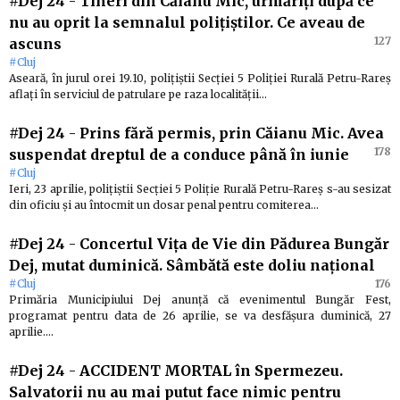
#Dej 24
-
Tineri din Căianu Mic, urmăriți după ce
nu au oprit la semnalul polițiștilor. Ce aveau de
127
ascuns
#Cluj
Aseară, în jurul orei 19.10, polițiștii Secției 5 Poliției Rurală Petru-Rareș
aflați în serviciul de patrulare pe raza localității…
#Dej 24
-
Prins fără permis, prin Căianu Mic. Avea
178
suspendat dreptul de a conduce până în iunie
#Cluj
Ieri, 23 aprilie, polițiștii Secției 5 Poliție Rurală Petru-Rareș s-au sesizat
din oficiu și au întocmit un dosar penal pentru comiterea…
#Dej 24
-
Concertul Vița de Vie din Pădurea Bungăr
Dej, mutat duminică. Sâmbătă este doliu național
#Cluj
176
Primăria Municipiului Dej anunță că evenimentul Bungăr Fest,
programat pentru data de 26 aprilie, se va desfășura duminică, 27
aprilie.…
#Dej 24
-
ACCIDENT MORTAL în Spermezeu.
Salvatorii nu au mai putut face nimic pentru