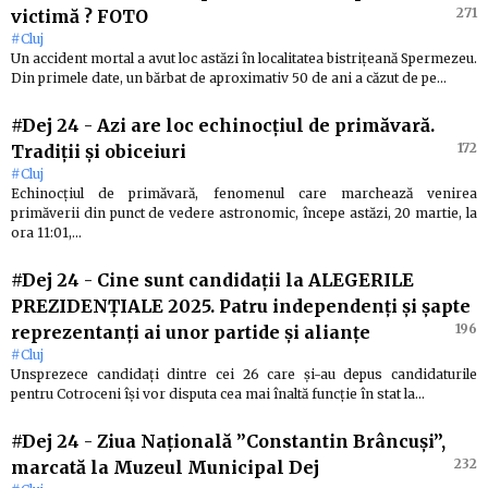
271
victimă ? FOTO
#Cluj
Un accident mortal a avut loc astăzi în localitatea bistrițeană Spermezeu.
Din primele date, un bărbat de aproximativ 50 de ani a căzut de pe…
#Dej 24
-
Azi are loc echinocțiul de primăvară.
172
Tradiții și obiceiuri
#Cluj
Echinocțiul de primăvară, fenomenul care marchează venirea
primăverii din punct de vedere astronomic, începe astăzi, 20 martie, la
ora 11:01,…
#Dej 24
-
Cine sunt candidații la ALEGERILE
PREZIDENȚIALE 2025. Patru independenți și șapte
196
reprezentanți ai unor partide și alianțe
#Cluj
Unsprezece candidați dintre cei 26 care și-au depus candidaturile
pentru Cotroceni își vor disputa cea mai înaltă funcție în stat la…
#Dej 24
-
Ziua Națională ”Constantin Brâncuși”,
232
marcată la Muzeul Municipal Dej