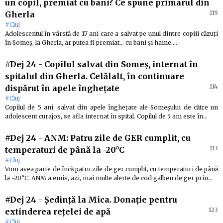
un copil, premiat cu bani? Ce spune primarul din
119
Gherla
#Cluj
Adolescentul în vârstă de 17 ani care a salvat pe unul dintre copiii căzuți
în Someș, la Gherla, ar putea fi premiat… cu bani și haine.…
#Dej 24
-
Copilul salvat din Someș, internat în
spitalul din Gherla. Celălalt, în continuare
114
dispărut în apele înghețate
#Cluj
Copilul de 5 ani, salvat din apele înghețate ale Someșului de către un
adolescent curajos, se afla internat în spital. Copilul de 5 ani este în…
#Dej 24
-
ANM: Patru zile de GER cumplit, cu
113
temperaturi de până la -20°C
#Cluj
Vom avea parte de încă patru zile de ger cumplit, cu temperaturi de până
la -20°C. ANM a emis, azi, mai multe alerte de cod galben de ger prin…
#Dej 24
-
Ședință la Mica. Donație pentru
123
extinderea rețelei de apă
#Cluj