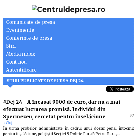
Comunicate de presa
Evenimente
Conferinte de presa
Stiri
Media index
Cont nou
Autentificare
STIRI PUBLICATE DE SURSA DEJ 24
#Dej 24
-
A încasat 9000 de euro, dar nu a mai
efectuat lucrarea promisă. Individul din
97
Spermezeu, cercetat pentru înșelăciune
#Cluj
În urma probelor administrate în cadrul unui dosar penal întocmit
pentru înșelăciune, polițiștii Secției 5 Poliție Rurală Petru-Rareș…