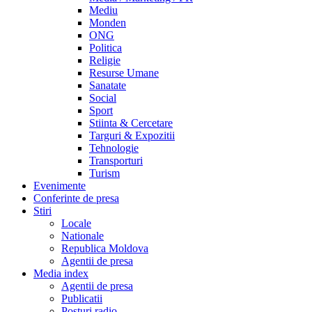
Mediu
Monden
ONG
Politica
Religie
Resurse Umane
Sanatate
Social
Sport
Stiinta & Cercetare
Targuri & Expozitii
Tehnologie
Transporturi
Turism
Evenimente
Conferinte de presa
Stiri
Locale
Nationale
Republica Moldova
Agentii de presa
Media index
Agentii de presa
Publicatii
Posturi radio