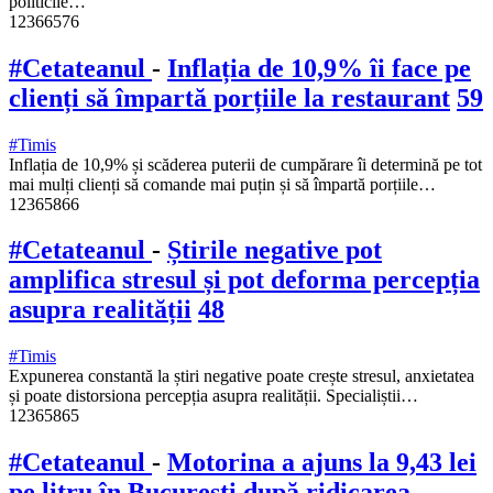
politicile…
12366576
#Cetateanul
-
Inflația de 10,9% îi face pe
clienți să împartă porțiile la restaurant
59
#Timis
Inflația de 10,9% și scăderea puterii de cumpărare îi determină pe tot
mai mulți clienți să comande mai puțin și să împartă porțiile…
12365866
#Cetateanul
-
Știrile negative pot
amplifica stresul și pot deforma percepția
asupra realității
48
#Timis
Expunerea constantă la știri negative poate crește stresul, anxietatea
și poate distorsiona percepția asupra realității. Specialiștii…
12365865
#Cetateanul
-
Motorina a ajuns la 9,43 lei
pe litru în București după ridicarea