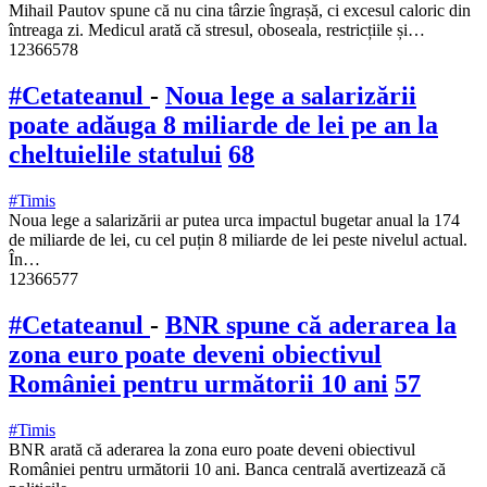
Mihail Pautov spune că nu cina târzie îngrașă, ci excesul caloric din
întreaga zi. Medicul arată că stresul, oboseala, restricțiile și…
12366578
#Cetateanul
-
Noua lege a salarizării
poate adăuga 8 miliarde de lei pe an la
cheltuielile statului
68
#Timis
Noua lege a salarizării ar putea urca impactul bugetar anual la 174
de miliarde de lei, cu cel puțin 8 miliarde de lei peste nivelul actual.
În…
12366577
#Cetateanul
-
BNR spune că aderarea la
zona euro poate deveni obiectivul
României pentru următorii 10 ani
57
#Timis
BNR arată că aderarea la zona euro poate deveni obiectivul
României pentru următorii 10 ani. Banca centrală avertizează că