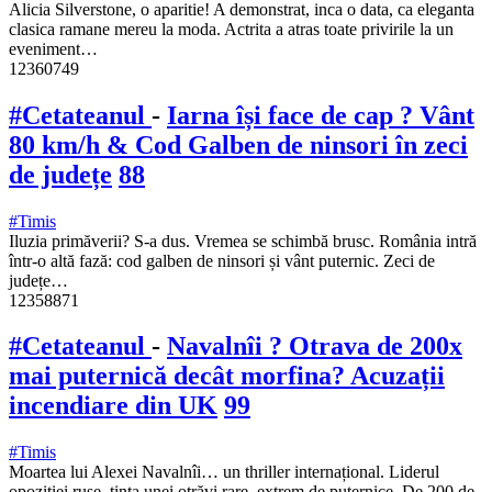
Alicia Silverstone, o aparitie! A demonstrat, inca o data, ca eleganta
clasica ramane mereu la moda. Actrita a atras toate privirile la un
eveniment…
12360749
#Cetateanul
-
Iarna își face de cap ? Vânt
80 km/h & Cod Galben de ninsori în zeci
de județe
88
#Timis
Iluzia primăverii? S-a dus. Vremea se schimbă brusc. România intră
într-o altă fază: cod galben de ninsori și vânt puternic. Zeci de
județe…
12358871
#Cetateanul
-
Navalnîi ? Otrava de 200x
mai puternică decât morfina? Acuzații
incendiare din UK
99
#Timis
Moartea lui Alexei Navalnîi… un thriller internațional. Liderul
opoziției ruse, ținta unei otrăvi rare, extrem de puternice. De 200 de