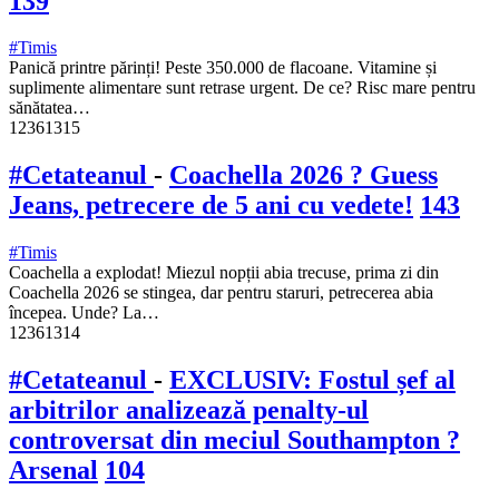
139
#Timis
Panică printre părinți! Peste 350.000 de flacoane. Vitamine și
suplimente alimentare sunt retrase urgent. De ce? Risc mare pentru
sănătatea…
12361315
#Cetateanul
-
Coachella 2026 ? Guess
Jeans, petrecere de 5 ani cu vedete!
143
#Timis
Coachella a explodat! Miezul nopții abia trecuse, prima zi din
Coachella 2026 se stingea, dar pentru staruri, petrecerea abia
începea. Unde? La…
12361314
#Cetateanul
-
EXCLUSIV: Fostul șef al
arbitrilor analizează penalty-ul
controversat din meciul Southampton ?
Arsenal
104