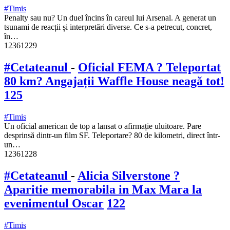
#Timis
Penalty sau nu? Un duel încins în careul lui Arsenal. A generat un
tsunami de reacții și interpretări diverse. Ce s-a petrecut, concret,
în…
12361229
#Cetateanul
-
Oficial FEMA ? Teleportat
80 km? Angajații Waffle House neagă tot!
125
#Timis
Un oficial american de top a lansat o afirmație uluitoare. Pare
desprinsă dintr-un film SF. Teleportare? 80 de kilometri, direct într-
un…
12361228
#Cetateanul
-
Alicia Silverstone ?
Aparitie memorabila in Max Mara la
evenimentul Oscar
122
#Timis