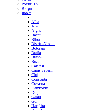
Posturi TV
Bloguri
Judete
Alba
Arad
Arges
Bacau
Bihor
Bistrita-Nasaud
Botosani
Braila
Brasov
Buzau
Calarasi
Caras-Severin
Cluj
Constanta
Covasna
Dambovita
Dolj
Galati
Gorj
Harghita