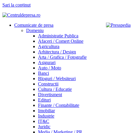
Sari la conținut
Comunicate de presa
Domeniu
Administratie Publica
Afaceri / Comert Online
Agricultura
Arhitectura / Design
Arta / Grafica / Fotografie
Asigurari
Auto / Moto
Banci
Bloguri / Websiteuri
Constructii
Cultura / Educatie
Divertisment
Edituri
Finante / Contabilitate
Imobiliar
Industrie
IT&C
Juridic
Media / Marketing / PR