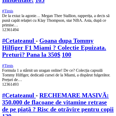
#Timis
De la extaz la agonie… Megan Thee Stallion, rapperița, a decis să
pună capăt relației cu Klay Thompson, star NBA. Asta, după ce
primise…
12361494
#Cetateanul
-
Goana dupa Tommy
Hilfiger F1 Miami ? Colectie Epuizata.
Preturi? Pana la 350$
100
#Timis
Formula 1 a stârnit un uragan online! De ce? Colecția capsulă
Tommy Hilfiger, dedicată cursei de la Miami, a dispărut fulgerător.
Prețuri de…
12361493
#Cetateanul
-
RECHEMARE MASIVĂ:
350.000 de flacoane de vitamine retrase
de pe piață ? Risc de otrăvire pentru copii