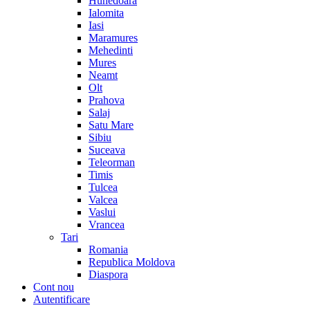
Hunedoara
Ialomita
Iasi
Maramures
Mehedinti
Mures
Neamt
Olt
Prahova
Salaj
Satu Mare
Sibiu
Suceava
Teleorman
Timis
Tulcea
Valcea
Vaslui
Vrancea
Tari
Romania
Republica Moldova
Diaspora
Cont nou
Autentificare