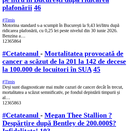
plafonării
46
#Timis
Motorina standard s-a scumpit în București la 9,43 lei/litru după
ridicarea plafonării, cu 0,25 lei peste nivelul din 30 iunie 2026.
Benzina a…
12365864
#Cetateanul
-
Mortalitatea provocată de
cancer a scăzut de la 201 la 142 de decese
la 100.000 de locuitori în SUA
45
#Timis
Deși sunt diagnosticate mai multe cazuri de cancer decât în trecut,
mortalitatea a scăzut semnificativ, pe fondul depistării timpurii și
al…
12365863
#Cetateanul
-
Megan Thee Stallion ?
Despărțire după Bentley de 200.000$?
Infidelitate!
103