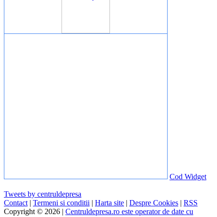
Cod Widget
Tweets by centruldepresa
Contact
|
Termeni si conditii
|
Harta site
|
Despre Cookies
|
RSS
Copyright © 2026 |
Centruldepresa.ro este operator de date cu