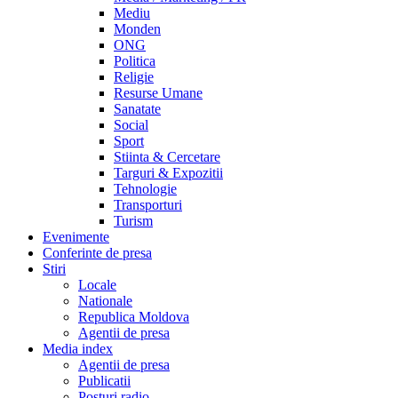
Mediu
Monden
ONG
Politica
Religie
Resurse Umane
Sanatate
Social
Sport
Stiinta & Cercetare
Targuri & Expozitii
Tehnologie
Transporturi
Turism
Evenimente
Conferinte de presa
Stiri
Locale
Nationale
Republica Moldova
Agentii de presa
Media index
Agentii de presa
Publicatii
Posturi radio