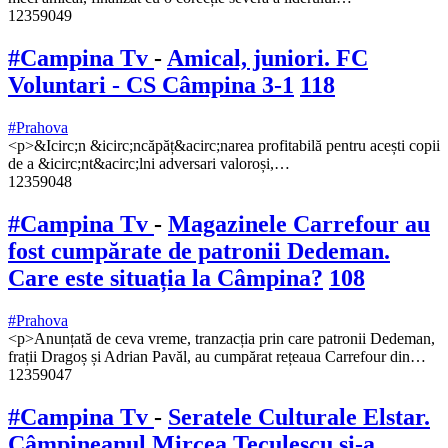
12359049
#Campina Tv
-
Amical, juniori. FC
Voluntari - CS Câmpina 3-1
118
#Prahova
<p>&Icirc;n &icirc;ncăpăț&acirc;narea profitabilă pentru acești copii
de a &icirc;nt&acirc;lni adversari valoroși,…
12359048
#Campina Tv
-
Magazinele Carrefour au
fost cumpărate de patronii Dedeman.
Care este situația la Câmpina?
108
#Prahova
<p>Anunțată de ceva vreme, tranzacția prin care patronii Dedeman,
frații Dragoș și Adrian Pavăl, au cumpărat rețeaua Carrefour din…
12359047
#Campina Tv
-
Seratele Culturale Elstar.
Câmpineanul Mircea Teculescu și-a