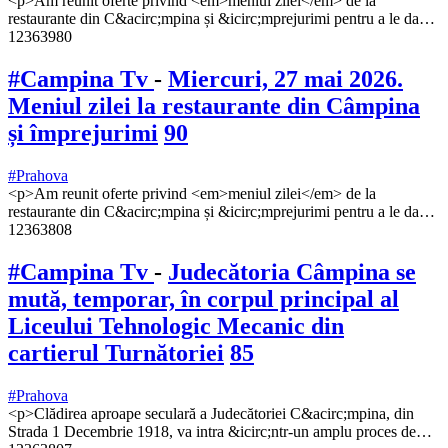
<p>Am reunit oferte privind <em>meniul zilei</em> de la
restaurante din C&acirc;mpina și &icirc;mprejurimi pentru a le da…
12363980
#Campina Tv
-
Miercuri, 27 mai 2026.
Meniul zilei la restaurante din Câmpina
și împrejurimi
90
#Prahova
<p>Am reunit oferte privind <em>meniul zilei</em> de la
restaurante din C&acirc;mpina și &icirc;mprejurimi pentru a le da…
12363808
#Campina Tv
-
Judecătoria Câmpina se
mută, temporar, în corpul principal al
Liceului Tehnologic Mecanic din
cartierul Turnătoriei
85
#Prahova
<p>Clădirea aproape seculară a Judecătoriei C&acirc;mpina, din
Strada 1 Decembrie 1918, va intra &icirc;ntr-un amplu proces de…