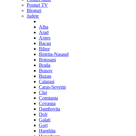
Posturi TV
Bloguri
Judete
Alba
Arad
Arges
Bacau
Bihor
Bistrita-Nasaud
Botosani
Braila
Brasov
Buzau
Calarasi
Caras-Severin
Cluj
Constanta
Covasna
Dambovita
Dolj
Galati
Gorj
Harghita