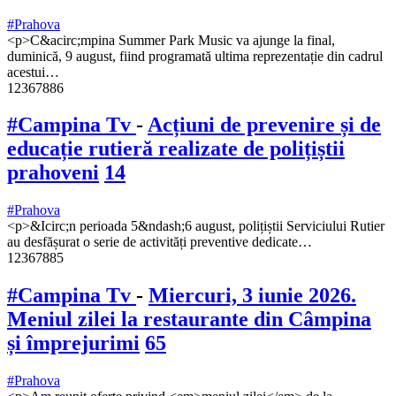
#Prahova
<p>C&acirc;mpina Summer Park Music va ajunge la final,
duminică, 9 august, fiind programată ultima reprezentație din cadrul
acestui…
12367886
#Campina Tv
-
Acțiuni de prevenire și de
educație rutieră realizate de polițiștii
prahoveni
14
#Prahova
<p>&Icirc;n perioada 5&ndash;6 august, polițiștii Serviciului Rutier
au desfășurat o serie de activități preventive dedicate…
12367885
#Campina Tv
-
Miercuri, 3 iunie 2026.
Meniul zilei la restaurante din Câmpina
și împrejurimi
65
#Prahova