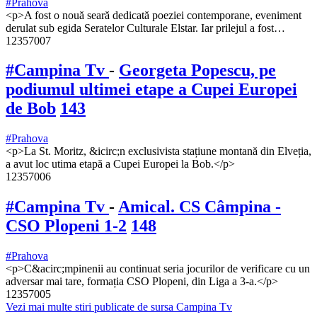
#Prahova
<p>A fost o nouă seară dedicată poeziei contemporane, eveniment
derulat sub egida Seratelor Culturale Elstar. Iar prilejul a fost…
12357007
#Campina Tv
-
Georgeta Popescu, pe
podiumul ultimei etape a Cupei Europei
de Bob
143
#Prahova
<p>La St. Moritz, &icirc;n exclusivista stațiune montană din Elveția,
a avut loc utima etapă a Cupei Europei la Bob.</p>
12357006
#Campina Tv
-
Amical. CS Câmpina -
CSO Plopeni 1-2
148
#Prahova
<p>C&acirc;mpinenii au continuat seria jocurilor de verificare cu un
adversar mai tare, formația CSO Plopeni, din Liga a 3-a.</p>
12357005
Vezi mai multe stiri publicate de sursa Campina Tv