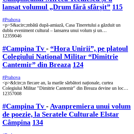
lansat volumul „Drum fără sfârșit”
115
#Prahova
<p>S&acirc;mbătă după-amiază, Casa Tineretului a găzduit un
dublu eveniment cultural – lansarea unui volum și un…
12359046
#Campina Tv
-
“Hora Unirii”, pe platoul
Colegiului Național Militar “Dimitrie
Cantemir” din Breaza
124
#Prahova
<p>&Icirc;n fiecare an, la marile sărbători naționale, curtea
Colegiului Militar "Dimitrie Cantemir" din Breaza devine un loc…
12357008
#Campina Tv
-
Avanpremiera unui volum
de poezie, la Seratele Culturale Elstar
Câmpina
134