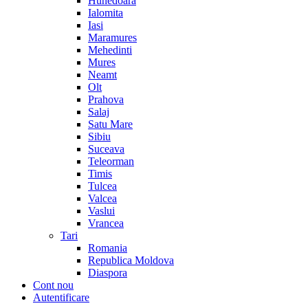
Hunedoara
Ialomita
Iasi
Maramures
Mehedinti
Mures
Neamt
Olt
Prahova
Salaj
Satu Mare
Sibiu
Suceava
Teleorman
Timis
Tulcea
Valcea
Vaslui
Vrancea
Tari
Romania
Republica Moldova
Diaspora
Cont nou
Autentificare