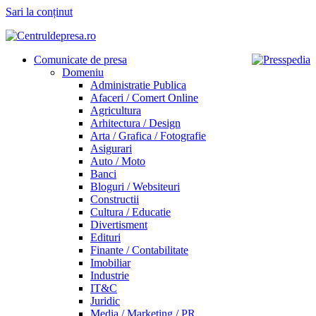
Sari la conținut
Comunicate de presa
Domeniu
Administratie Publica
Afaceri / Comert Online
Agricultura
Arhitectura / Design
Arta / Grafica / Fotografie
Asigurari
Auto / Moto
Banci
Bloguri / Websiteuri
Constructii
Cultura / Educatie
Divertisment
Edituri
Finante / Contabilitate
Imobiliar
Industrie
IT&C
Juridic
Media / Marketing / PR