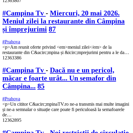
12363807
#Campina Tv
-
Miercuri, 20 mai 2026.
Meniul zilei la restaurante din Câmpina
și împrejurimi
87
#Prahova
<p>Am reunit oferte privind <em>meniul zilei</em> de la
restaurante din C&acirc;mpina și &icirc;mprejurimi pentru a le da…
12363386
#Campina Tv
-
Dacă nu e un pericol,
măcar e foarte urât... Un semafor din
Câmpina...
85
#Prahova
<p>Un cititor C&acirc;mpinaTV.ro ne-a transmis mai multe imagini
și ne-a semnalar o situație care poate fi periculoasă la semafoarele
de…
12362895
#Campina Tv
-
Noi restricții de circulație