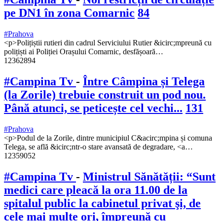
pe DN1 în zona Comarnic
84
#Prahova
<p>Polițiștii rutieri din cadrul Serviciului Rutier &icirc;mpreună cu
polițiști ai Poliției Orașului Comarnic, desfășoară…
12362894
#Campina Tv
-
Între Câmpina și Telega
(la Zorile) trebuie construit un pod nou.
Până atunci, se peticește cel vechi...
131
#Prahova
<p>Podul de la Zorile, dintre municipiul C&acirc;mpina și comuna
Telega, se află &icirc;ntr-o stare avansată de degradare, <a…
12359052
#Campina Tv
-
Ministrul Sănătății: “Sunt
medici care pleacă la ora 11.00 de la
spitalul public la cabinetul privat şi, de
cele mai multe ori, împreună cu