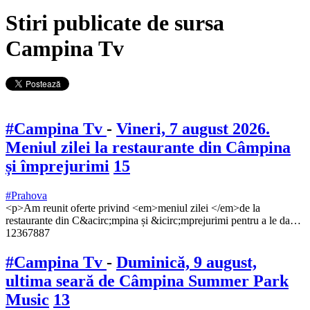
Stiri publicate de sursa
Campina Tv
#Campina Tv
-
Vineri, 7 august 2026.
Meniul zilei la restaurante din Câmpina
și împrejurimi
15
#Prahova
<p>Am reunit oferte privind <em>meniul zilei </em>de la
restaurante din C&acirc;mpina și &icirc;mprejurimi pentru a le da…
12367887
#Campina Tv
-
Duminică, 9 august,
ultima seară de Câmpina Summer Park
Music
13