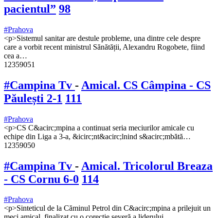
pacientul”
98
#Prahova
<p>Sistemul sanitar are destule probleme, una dintre cele despre
care a vorbit recent ministrul Sănătății, Alexandru Rogobete, fiind
cea a…
12359051
#Campina Tv
-
Amical. CS Câmpina - CS
Păulești 2-1
111
#Prahova
<p>CS C&acirc;mpina a continuat seria meciurilor amicale cu
echipe din Liga a 3-a, &icirc;nt&acirc;lnind s&acirc;mbătă…
12359050
#Campina Tv
-
Amical. Tricolorul Breaza
- CS Cornu 6-0
114
#Prahova
<p>Sinteticul de la Căminul Petrol din C&acirc;mpina a prilejuit un
meci amical, finalizat cu o corecție severă a liderului…