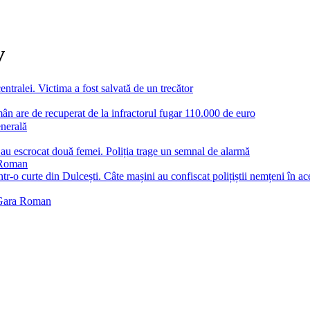
v
tralei. Victima a fost salvată de un trecător
omân are de recuperat de la infractorul fugar 110.000 de euro
enerală
au escrocat două femei. Poliția trage un semnal de alarmă
a Roman
tr-o curte din Dulcești. Câte mașini au confiscat polițiștii nemțeni în ac
n Gara Roman