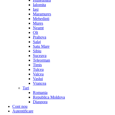
Hunedoara
Ialomita
Iasi
Maramures
Mehedinti
Mures
Neamt
Olt
Prahova
Salaj
Satu Mare
Sibiu
Suceava
Teleorman
Timis
Tulcea
Valcea
Vaslui
Vrancea
Tari
Romania
Republica Moldova
Diaspora
Cont nou
Autentificare