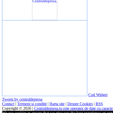
Cod Widget
Tweets by centruldepresa
Contact
|
Termeni si conditii
|
Harta site
|
Despre Cookies
|
RSS
Copyright © 2026 |
Centruldepresa.ro este operator de date cu carac
We use cookies to ensure that we give you the best experience on our w