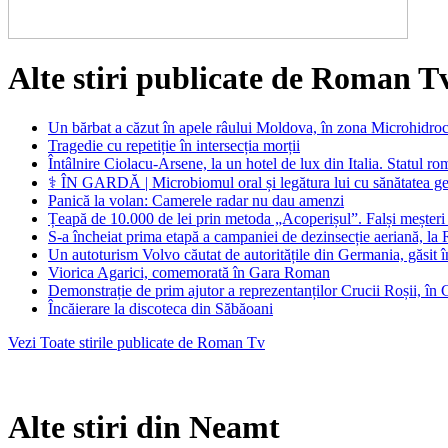
Alte stiri publicate de Roman T
Un bărbat a căzut în apele râului Moldova, în zona Microhidrocen
Tragedie cu repetiție în intersecția morții
Întâlnire Ciolacu-Arsene, la un hotel de lux din Italia. Statul r
⚕️ ÎN GARDĂ | Microbiomul oral și legătura lui cu sănătatea g
Panică la volan: Camerele radar nu dau amenzi
Țeapă de 10.000 de lei prin metoda „Acoperișul”. Falși meșteri 
S-a încheiat prima etapă a campaniei de dezinsecție aeriană, l
Un autoturism Volvo căutat de autoritățile din Germania, găsit în
Viorica Agarici, comemorată în Gara Roman
Demonstrație de prim ajutor a reprezentanților Crucii Roșii, î
Încăierare la discoteca din Săbăoani
Vezi Toate stirile publicate de Roman Tv
Alte stiri din Neamt