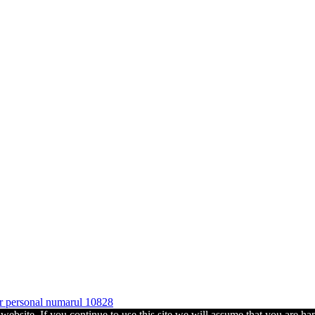
ter personal numarul 10828
ebsite. If you continue to use this site we will assume that you are hap