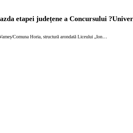
azda etapei județene a Concursului ?Univers
 Vameș/Comuna Horia, structură arondată Liceului „Ion…