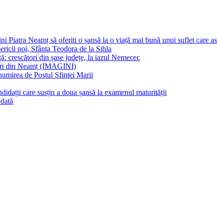
atra Neamț să oferiti o șansă la o viață mai bună unui suflet care as
icii noi, Sfânta Teodora de la Sihla
 crescători din șase județe, la iazul Nemecec
ri din Neamț (IMAGINI)
umirea de Postul Sfintei Marii
idații care susțin a doua șansă la examenul maturității
edată