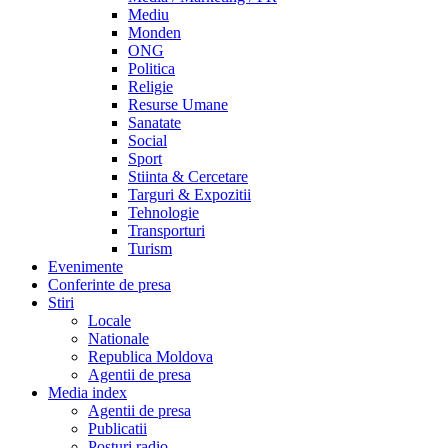
Mediu
Monden
ONG
Politica
Religie
Resurse Umane
Sanatate
Social
Sport
Stiinta & Cercetare
Targuri & Expozitii
Tehnologie
Transporturi
Turism
Evenimente
Conferinte de presa
Stiri
Locale
Nationale
Republica Moldova
Agentii de presa
Media index
Agentii de presa
Publicatii
Posturi radio