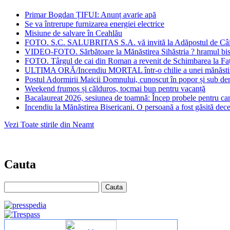
Primar Bogdan ȚIFUI: Anunț avarie apă
Se va întrerupe furnizarea energiei electrice
Misiune de salvare în Ceahlău
FOTO. S.C. SALUBRITAS S.A. vă invită la Adăpostul de Câini Pi
VIDEO-FOTO. Sărbătoare la Mănăstirea Sihăstria ? hramul biser
FOTO. Târgul de cai din Roman a revenit de Schimbarea la Față:
ULTIMA ORĂ/Incendiu MORTAL într-o chilie a unei mănăsti
Postul Adormirii Maicii Domnului, cunoscut în popor și sub den
Weekend frumos și călduros, tocmai bun pentru vacanță
Bacalaureat 2026, sesiunea de toamnă: Încep probele pentru cand
Incendiu la Mănăstirea Bisericani. O persoană a fost găsită dec
Vezi Toate stirile din Neamt
Cauta