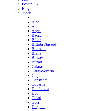
Posturi TV
Bloguri
Judete
Alba
Arad
Arges
Bacau
Bihor
Bistrita-Nasaud
Botosani
Braila
Brasov
Buzau
Calarasi
Caras-Severin
Cluj
Constanta
Covasna
Dambovita
Dolj
Galati
Gorj
Harghita