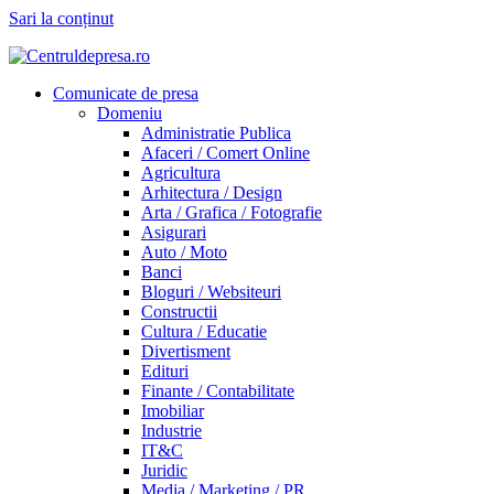
Sari la conținut
Comunicate de presa
Domeniu
Administratie Publica
Afaceri / Comert Online
Agricultura
Arhitectura / Design
Arta / Grafica / Fotografie
Asigurari
Auto / Moto
Banci
Bloguri / Websiteuri
Constructii
Cultura / Educatie
Divertisment
Edituri
Finante / Contabilitate
Imobiliar
Industrie
IT&C
Juridic
Media / Marketing / PR