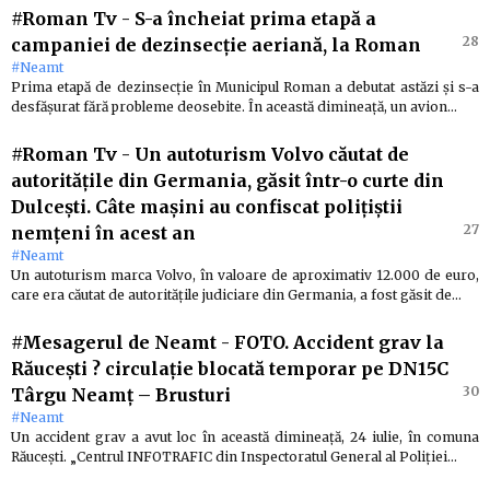
#Roman Tv
-
S-a încheiat prima etapă a
28
campaniei de dezinsecție aeriană, la Roman
#Neamt
Prima etapă de dezinsecție în Municipul Roman a debutat astăzi și s-a
desfășurat fără probleme deosebite. În această dimineață, un avion…
#Roman Tv
-
Un autoturism Volvo căutat de
autoritățile din Germania, găsit într-o curte din
Dulcești. Câte mașini au confiscat polițiștii
27
nemțeni în acest an
#Neamt
Un autoturism marca Volvo, în valoare de aproximativ 12.000 de euro,
care era căutat de autoritățile judiciare din Germania, a fost găsit de…
#Mesagerul de Neamt
-
FOTO. Accident grav la
Răucești ? circulație blocată temporar pe DN15C
30
Târgu Neamț – Brusturi
#Neamt
Un accident grav a avut loc în această dimineață, 24 iulie, în comuna
Răucești. „Centrul INFOTRAFIC din Inspectoratul General al Poliției…