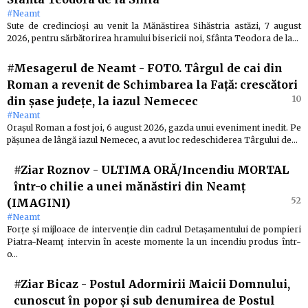
#Neamt
Sute de credincioși au venit la Mănăstirea Sihăstria astăzi, 7 august
2026, pentru sărbătorirea hramului bisericii noi, Sfânta Teodora de la…
#Mesagerul de Neamt
-
FOTO. Târgul de cai din
Roman a revenit de Schimbarea la Față: crescători
10
din șase județe, la iazul Nemecec
#Neamt
Orașul Roman a fost joi, 6 august 2026, gazda unui eveniment inedit. Pe
pășunea de lângă iazul Nemecec, a avut loc redeschiderea Târgului de…
#Ziar Roznov
-
ULTIMA ORĂ/Incendiu MORTAL
într-o chilie a unei mănăstiri din Neamț
52
(IMAGINI)
#Neamt
Forțe și mijloace de intervenție din cadrul Detașamentului de pompieri
Piatra-Neamț intervin în aceste momente la un incendiu produs într-
o…
#Ziar Bicaz
-
Postul Adormirii Maicii Domnului,
cunoscut în popor și sub denumirea de Postul