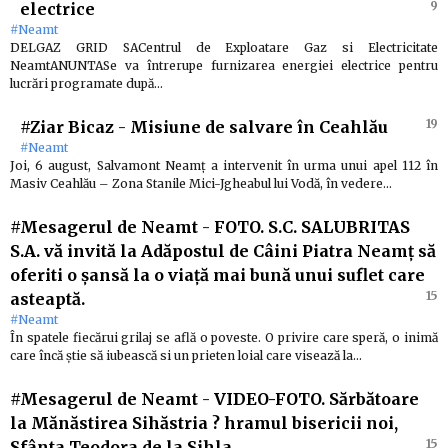
9
electrice
#Neamt
DELGAZ GRID SACentrul de Exploatare Gaz si Electricitate
NeamtANUNTASe va întrerupe furnizarea energiei electrice pentru
lucrări programate după…
19
#Ziar Bicaz
-
Misiune de salvare în Ceahlău
#Neamt
Joi, 6 august, Salvamont Neamț a intervenit în urma unui apel 112 în
Masiv Ceahlău – Zona Stanile Mici-Jgheabul lui Vodă, în vedere…
#Mesagerul de Neamt
-
FOTO. S.C. SALUBRITAS
S.A. vă invită la Adăpostul de Câini Piatra Neamț să
oferiti o șansă la o viață mai bună unui suflet care
15
asteaptă.
#Neamt
În spatele fiecărui grilaj se află o poveste. O privire care speră, o inimă
care încă știe să iubească si un prieten loial care visează la…
#Mesagerul de Neamt
-
VIDEO-FOTO. Sărbătoare
la Mănăstirea Sihăstria ? hramul bisericii noi,
15
Sfânta Teodora de la Sihla