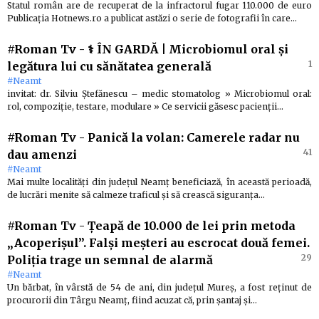
Statul român are de recuperat de la infractorul fugar 110.000 de euro
Publicația Hotnews.ro a publicat astăzi o serie de fotografii în care…
#Roman Tv
-
⚕️ ÎN GARDĂ | Microbiomul oral și
1
legătura lui cu sănătatea generală
#Neamt
invitat: dr. Silviu Ștefănescu – medic stomatolog » Microbiomul oral:
rol, compoziție, testare, modulare » Ce servicii găsesc pacienții…
#Roman Tv
-
Panică la volan: Camerele radar nu
41
dau amenzi
#Neamt
Mai multe localități din județul Neamț beneficiază, în această perioadă,
de lucrări menite să calmeze traficul și să crească siguranța…
#Roman Tv
-
Țeapă de 10.000 de lei prin metoda
„Acoperișul”. Falși meșteri au escrocat două femei.
29
Poliția trage un semnal de alarmă
#Neamt
Un bărbat, în vârstă de 54 de ani, din județul Mureș, a fost reținut de
procurorii din Târgu Neamț, fiind acuzat că, prin șantaj și…