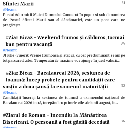
31
Sfintei Marii
#Neamt
Postul Adormirii Maicii Domnului Cunoscut în popor și sub denumirea
de Postul Sfintei Marii sau al Sântămariei, este un post care ne
pregătește…
#Ziar Bicaz
-
Weekend frumos și călduros, tocmai
34
bun pentru vacanță
#Neamt
31 iulie (vineri): Vreme frumoasă și stabilă, cu cer predominant senin pe
tot parcursul zilei. Temperaturile maxime vor ajunge în jurul valorii…
#Ziar Bicaz
-
Bacalaureat 2026, sesiunea de
toamnă: Încep probele pentru candidații care
32
susțin a doua șansă la examenul maturității
#Neamt
Candidații înscriși la sesiunea de toamnă a examenului național de
Bacalaureat 2026 intră, începând cu primele zile ale lunii august, în…
#Ziarul de Roman
-
Incendiu la Mănăstirea
34
Bisericani. O persoană a fost găsită decedată
#Neamt