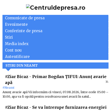
Comunicate de presa
Evenimente
Conferinte de presa
Stiri
Media index
Cont nou
Autentificare
STIRI DIN NEAMT
#Ziar Bicaz
-
Primar Bogdan ȚIFUI: Anunț avarie
14
apă
#Neamt
Anunț avarie apă Vă informăm că vineri, 07.08.2026, între orele 05.00 –
10.00, apa va fi oprită pentru rezolvarea unei avarii în satul…
#Ziar Bicaz
-
Se va întrerupe furnizarea energiei