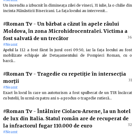
Un incendiu a izbucnit în dimineața zilei de vineri, 31 iulie, la o chilie din
incinta Mănăstirii Bisericani. La fața locului au intervenit…
#Roman Tv
-
Un bărbat a căzut în apele râului
Moldova, în zona Microhidrocentralei. Victima a
36
fost salvată de un trecător
#Neamt
Apelul la 112 a fost făcut în jurul orei 09:50, iar la fața locului au fost
mobilizate echipaje ale Detașamentului de Pompieri Roman, cu o
barcă…
#Roman Tv
-
Tragedie cu repetiție în intersecția
31
morții
#Neamt
Exact în locul în care un autoturism a fost spulberat de un TIR încărcat
cu butelii, în urmă cu patru ani s-a produs o tragedie rutieră…
#Roman Tv
-
Întâlnire Ciolacu-Arsene, la un hotel
de lux din Italia. Statul român are de recuperat de
32
la infractorul fugar 110.000 de euro
#Neamt