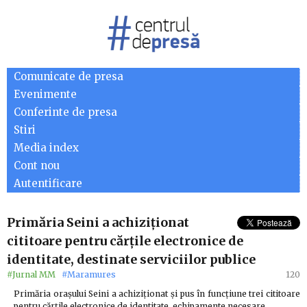
Comunicate de presa
Evenimente
Conferinte de presa
Stiri
Media index
Cont nou
Autentificare
Primăria Seini a achiziționat
cititoare pentru cărțile electronice de
identitate, destinate serviciilor publice
#Jurnal MM
#Maramures
120
Primăria orașului Seini a achiziționat și pus în funcțiune trei cititoare
pentru cărțile electronice de identitate, echipamente necesare…