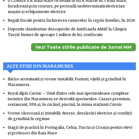
S.C.URBIS S.A. Baia Mare cu sediul în str.8 Martie nr.3 Baia Mare,
încadrează prin concurs, pe perioadă nedeterminată:electrician
mașini și echipamente electrice
Reguli fiscale pentru închirierea camerelor în regim hotelier, în 2026
Depozite clandestine descoperite de Antifrauda ANAF la Câmpia
Turzii: bunuri de aproape 1 milion de lei, confiscate
Vezi Toate stirile publicate de Jurnal MM
ALTE STIRI DIN MARAMURES
Răcire accentuată și vreme instabilă: Furtuni, vijelii și grindină în
Maramureș
Royal Alpin Cavnic – Unul dintre cele mai spectaculoase complexe
turistice din Maramureș se dezvoltă spectaculos. Cazare premium,
restaurant, SPA și, în curând, piscină, în inima stațiunii Cavnic
Vreme răcoroasă și instabilă: Averse, descărcări electrice și condiții
de grindină în regiune
Stagii de practică în Portugalia, Cehia, Turcia și Croația pentru elevi
și profesori din Baia Mare