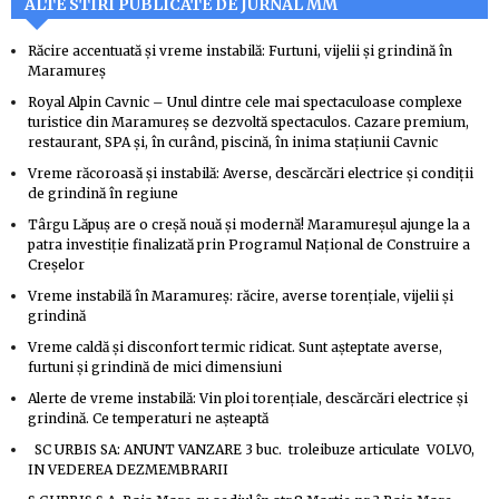
ALTE STIRI PUBLICATE DE JURNAL MM
Răcire accentuată și vreme instabilă: Furtuni, vijelii și grindină în
Maramureș
Royal Alpin Cavnic – Unul dintre cele mai spectaculoase complexe
turistice din Maramureș se dezvoltă spectaculos. Cazare premium,
restaurant, SPA și, în curând, piscină, în inima stațiunii Cavnic
Vreme răcoroasă și instabilă: Averse, descărcări electrice și condiții
de grindină în regiune
Târgu Lăpuș are o creșă nouă și modernă! Maramureșul ajunge la a
patra investiție finalizată prin Programul Național de Construire a
Creșelor
Vreme instabilă în Maramureș: răcire, averse torențiale, vijelii și
grindină
Vreme caldă și disconfort termic ridicat. Sunt așteptate averse,
furtuni și grindină de mici dimensiuni
Alerte de vreme instabilă: Vin ploi torențiale, descărcări electrice și
grindină. Ce temperaturi ne așteaptă
SC URBIS SA: ANUNT VANZARE 3 buc. troleibuze articulate VOLVO,
IN VEDEREA DEZMEMBRARII