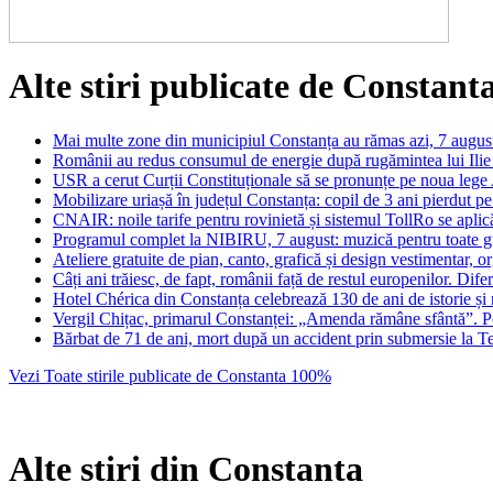
Alte stiri publicate de Constan
Mai multe zone din municipiul Constanța au rămas azi, 7 august
Românii au redus consumul de energie după rugămintea lui Ilie 
USR a cerut Curții Constituționale să se pronunțe pe noua lege 
Mobilizare uriașă în județul Constanța: copil de 3 ani pierdut pe
CNAIR: noile tarife pentru rovinietă și sistemul TollRo se apli
Programul complet la NIBIRU, 7 august: muzică pentru toate gu
Ateliere gratuite de pian, canto, grafică și design vestimentar,
Câți ani trăiesc, de fapt, românii față de restul europenilor. Dif
Hotel Chérica din Constanța celebrează 130 de ani de istorie și
Vergil Chițac, primarul Constanței: „Amenda rămâne sfântă”. Po
Bărbat de 71 de ani, mort după un accident prin submersie la T
Vezi Toate stirile publicate de Constanta 100%
Alte stiri din Constanta