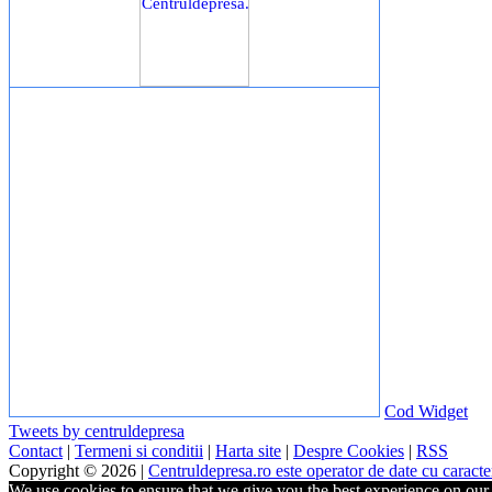
Cod Widget
Tweets by centruldepresa
Contact
|
Termeni si conditii
|
Harta site
|
Despre Cookies
|
RSS
Copyright © 2026 |
Centruldepresa.ro este operator de date cu carac
We use cookies to ensure that we give you the best experience on our w