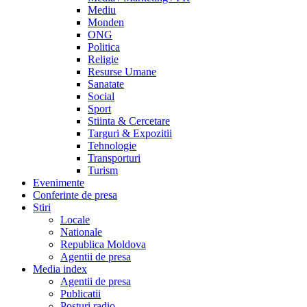
Mediu
Monden
ONG
Politica
Religie
Resurse Umane
Sanatate
Social
Sport
Stiinta & Cercetare
Targuri & Expozitii
Tehnologie
Transporturi
Turism
Evenimente
Conferinte de presa
Stiri
Locale
Nationale
Republica Moldova
Agentii de presa
Media index
Agentii de presa
Publicatii
Posturi radio