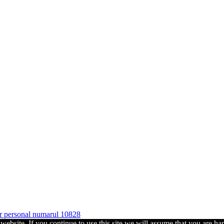
ter personal numarul 10828
ebsite. If you continue to use this site we will assume that you are hap