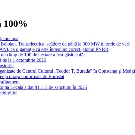
ta 100%
, fără apă
Bolojan. Transelectrica: scădere de până la 300 MW în orele de vârf
ANI, ca o garanție că este îndeplinit corect jalonul PNRR
 un câmp de 100 de hectare a fost găsit teafăr
că de la 1 octombrie 2026
sturile
 organizate de Centrul Cultural „Teodor T. Burada” în Constanța și Medg
erența uriașă confirmată de Eurostat
 rafinament
liția Locală a dat 81.113 de sancțiuni în 2025
echirghiol