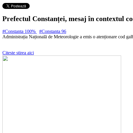
Prefectul Constanței, mesaj în contextul co
#Constanta 100%
#Constanta
96
Administrația Națională de Meteorologie a emis o atenționare cod galbe
Citeste stirea aici