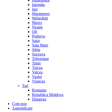
Hunedoara
Ialomita
Iasi
Maramures
Mehedinti
Mures
Neamt
Olt
Prahova
Salaj
Satu Mare
Sibiu
Suceava
Teleorman
Timis
Tulcea
Valcea
Vaslui
Vrancea
Tari
Romania
Republica Moldova
Diaspora
Cont nou
Autentificare