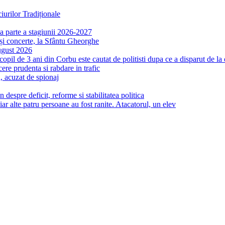
urilor Tradiționale
a parte a stagiunii 2026-2027
și concerte, la Sfântu Gheorghe
gust 2026
il de 3 ani din Corbu este cautat de politisti dupa ce a disparut de la 
re prudenta si rabdare in trafic
 acuzat de spionaj
despre deficit, reforme si stabilitatea politica
ar alte patru persoane au fost ranite. Atacatorul, un elev