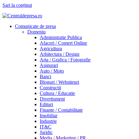
Sari la conținut
Comunicate de presa
Domeniu
Administratie Publica
Afaceri / Comert Online
Agricultura
Arhitectura / Design
Arta / Grafica / Fotografie
Asigurari
Auto / Moto
Banci
Bloguri / Websiteuri
Constructii
Cultura / Educatie
Divertisment
Edituri
Finante / Contabilitate
Imobiliar
Industrie
IT&C
Juridic
Media / Marketing / PR