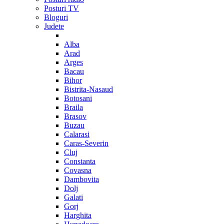
Posturi TV
Bloguri
Judete
Alba
Arad
Arges
Bacau
Bihor
Bistrita-Nasaud
Botosani
Braila
Brasov
Buzau
Calarasi
Caras-Severin
Cluj
Constanta
Covasna
Dambovita
Dolj
Galati
Gorj
Harghita