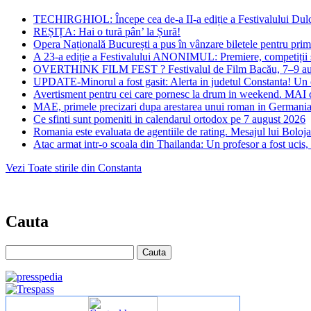
TECHIRGHIOL: Începe cea de-a II-a ediție a Festivalului Dulci
REȘIȚA: Hai o tură pân’ la Șură!
Opera Națională București a pus în vânzare biletele pentru prim
A 23-a ediție a Festivalului ANONIMUL: Premiere, competiții 
OVERTHINK FILM FEST ? Festivalul de Film Bacău, 7–9 au
UPDATE-Minorul a fost gasit: Alerta in judetul Constanta! Un cop
Avertisment pentru cei care pornesc la drum in weekend. MAI ce
MAE, primele precizari dupa arestarea unui roman in Germania,
Ce sfinti sunt pomeniti in calendarul ortodox pe 7 august 2026
Romania este evaluata de agentiile de rating. Mesajul lui Bolojan 
Atac armat intr-o scoala din Thailanda: Un profesor a fost ucis, i
Vezi Toate stirile din Constanta
Cauta