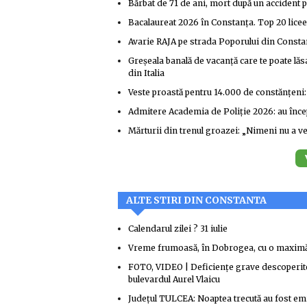
Bărbat de 71 de ani, mort după un accident 
Bacalaureat 2026 în Constanța. Top 20 lice
Avarie RAJA pe strada Poporului din Constan
Greșeala banală de vacanță care te poate lăsa 
din Italia
Veste proastă pentru 14.000 de constănțeni: 
Admitere Academia de Poliție 2026: au începu
Mărturii din trenul groazei: „Nimeni nu a veni
ALTE STIRI DIN CONSTANTA
Calendarul zilei ? 31 iulie
Vreme frumoasă, în Dobrogea, cu o maximă 
FOTO, VIDEO | Deficiențe grave descoperite
bulevardul Aurel Vlaicu
Județul TULCEA: Noaptea trecută au fost e