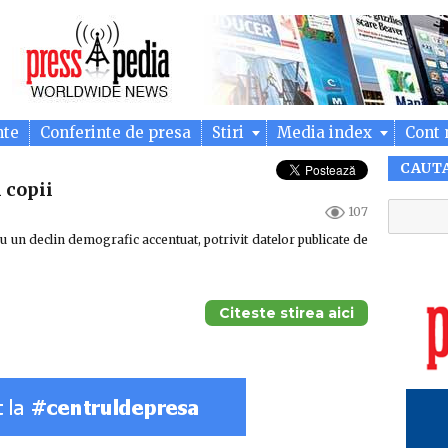
nte
Conferinte de presa
Stiri
Media index
Cont 
CAUT
 copii
107
u un declin demografic accentuat, potrivit datelor publicate de
Citeste stirea aici