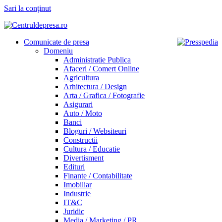
Sari la conținut
Comunicate de presa
Domeniu
Administratie Publica
Afaceri / Comert Online
Agricultura
Arhitectura / Design
Arta / Grafica / Fotografie
Asigurari
Auto / Moto
Banci
Bloguri / Websiteuri
Constructii
Cultura / Educatie
Divertisment
Edituri
Finante / Contabilitate
Imobiliar
Industrie
IT&C
Juridic
Media / Marketing / PR