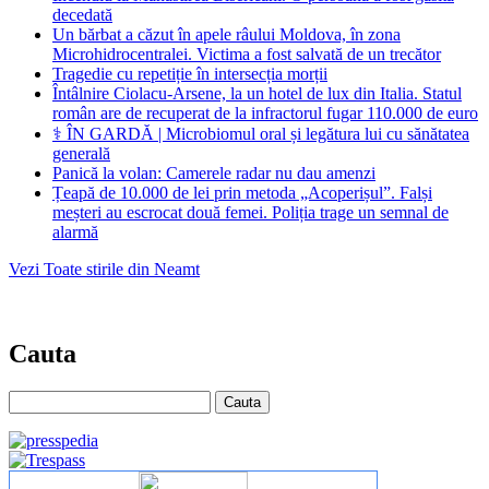
decedată
Un bărbat a căzut în apele râului Moldova, în zona
Microhidrocentralei. Victima a fost salvată de un trecător
Tragedie cu repetiție în intersecția morții
Întâlnire Ciolacu-Arsene, la un hotel de lux din Italia. Statul
român are de recuperat de la infractorul fugar 110.000 de euro
⚕️ ÎN GARDĂ | Microbiomul oral și legătura lui cu sănătatea
generală
Panică la volan: Camerele radar nu dau amenzi
Țeapă de 10.000 de lei prin metoda „Acoperișul”. Falși
meșteri au escrocat două femei. Poliția trage un semnal de
alarmă
Vezi Toate stirile din Neamt
Cauta