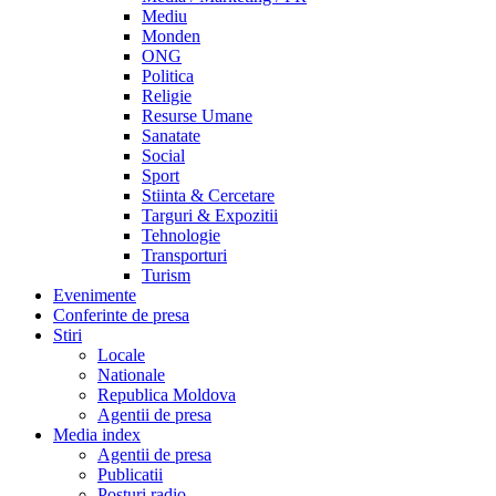
Mediu
Monden
ONG
Politica
Religie
Resurse Umane
Sanatate
Social
Sport
Stiinta & Cercetare
Targuri & Expozitii
Tehnologie
Transporturi
Turism
Evenimente
Conferinte de presa
Stiri
Locale
Nationale
Republica Moldova
Agentii de presa
Media index
Agentii de presa
Publicatii
Posturi radio