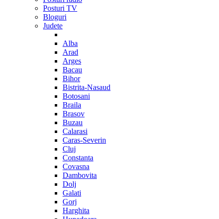
Posturi TV
Bloguri
Judete
Alba
Arad
Arges
Bacau
Bihor
Bistrita-Nasaud
Botosani
Braila
Brasov
Buzau
Calarasi
Caras-Severin
Cluj
Constanta
Covasna
Dambovita
Dolj
Galati
Gorj
Harghita