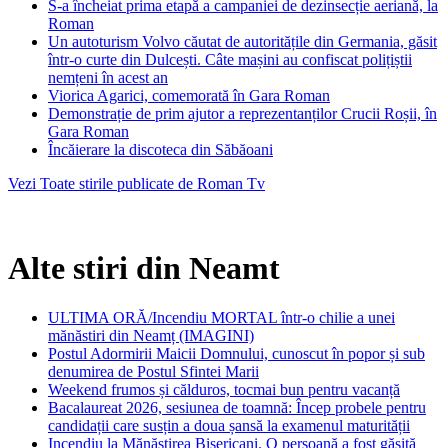
S-a încheiat prima etapă a campaniei de dezinsecție aeriană, la
Roman
Un autoturism Volvo căutat de autoritățile din Germania, găsit
într-o curte din Dulcești. Câte mașini au confiscat polițiștii
nemțeni în acest an
Viorica Agarici, comemorată în Gara Roman
Demonstrație de prim ajutor a reprezentanților Crucii Roșii, în
Gara Roman
Încăierare la discoteca din Săbăoani
Vezi Toate stirile publicate de Roman Tv
Alte stiri din Neamt
ULTIMA ORĂ/Incendiu MORTAL într-o chilie a unei
mănăstiri din Neamț (IMAGINI)
Postul Adormirii Maicii Domnului, cunoscut în popor și sub
denumirea de Postul Sfintei Marii
Weekend frumos și călduros, tocmai bun pentru vacanță
Bacalaureat 2026, sesiunea de toamnă: Încep probele pentru
candidații care susțin a doua șansă la examenul maturității
Incendiu la Mănăstirea Bisericani. O persoană a fost găsită