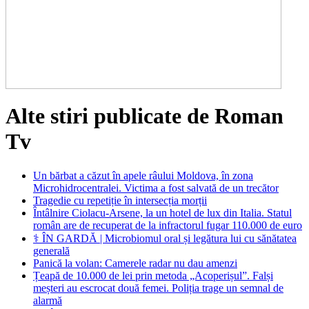
Alte stiri publicate de Roman
Tv
Un bărbat a căzut în apele râului Moldova, în zona
Microhidrocentralei. Victima a fost salvată de un trecător
Tragedie cu repetiție în intersecția morții
Întâlnire Ciolacu-Arsene, la un hotel de lux din Italia. Statul
român are de recuperat de la infractorul fugar 110.000 de euro
⚕️ ÎN GARDĂ | Microbiomul oral și legătura lui cu sănătatea
generală
Panică la volan: Camerele radar nu dau amenzi
Țeapă de 10.000 de lei prin metoda „Acoperișul”. Falși
meșteri au escrocat două femei. Poliția trage un semnal de
alarmă