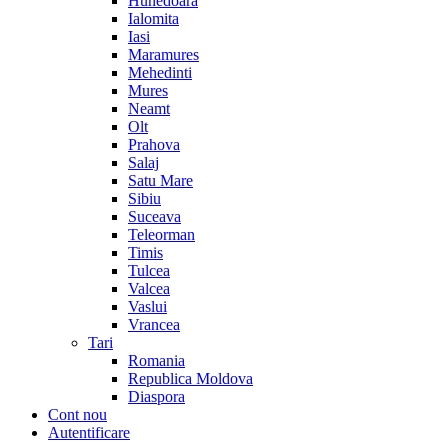
Hunedoara
Ialomita
Iasi
Maramures
Mehedinti
Mures
Neamt
Olt
Prahova
Salaj
Satu Mare
Sibiu
Suceava
Teleorman
Timis
Tulcea
Valcea
Vaslui
Vrancea
Tari
Romania
Republica Moldova
Diaspora
Cont nou
Autentificare