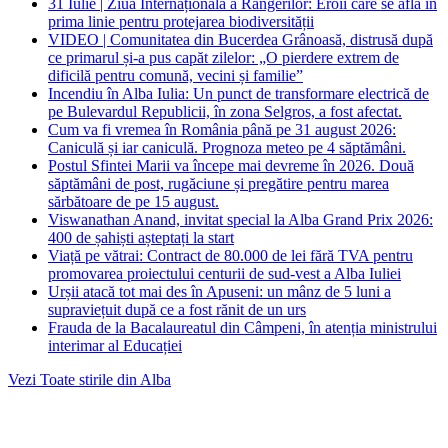
31 Iulie | Ziua Internațională a Rangerilor: Eroii care se află în
prima linie pentru protejarea biodiversității
VIDEO | Comunitatea din Bucerdea Grânoasă, distrusă după
ce primarul și-a pus capăt zilelor: „O pierdere extrem de
dificilă pentru comună, vecini și familie”
Incendiu în Alba Iulia: Un punct de transformare electrică de
pe Bulevardul Republicii, în zona Selgros, a fost afectat.
Cum va fi vremea în România până pe 31 august 2026:
Caniculă și iar caniculă. Prognoza meteo pe 4 săptămâni.
Postul Sfintei Marii va începe mai devreme în 2026. Două
săptămâni de post, rugăciune și pregătire pentru marea
sărbătoare de pe 15 august.
Viswanathan Anand, invitat special la Alba Grand Prix 2026:
400 de șahiști așteptați la start
Viață pe vătrai: Contract de 80.000 de lei fără TVA pentru
promovarea proiectului centurii de sud-vest a Alba Iuliei
Urșii atacă tot mai des în Apuseni: un mânz de 5 luni a
supraviețuit după ce a fost rănit de un urs
Frauda de la Bacalaureatul din Câmpeni, în atenția ministrului
interimar al Educației
Vezi Toate stirile din Alba