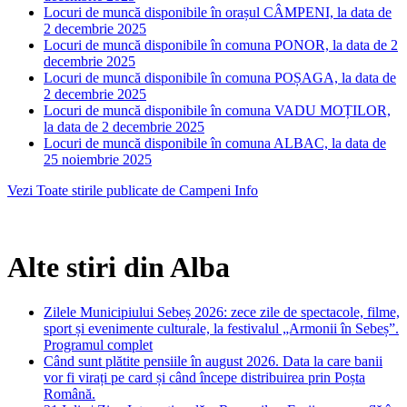
Locuri de muncă disponibile în orașul CÂMPENI, la data de
2 decembrie 2025
Locuri de muncă disponibile în comuna PONOR, la data de 2
decembrie 2025
Locuri de muncă disponibile în comuna POȘAGA, la data de
2 decembrie 2025
Locuri de muncă disponibile în comuna VADU MOȚILOR,
la data de 2 decembrie 2025
Locuri de muncă disponibile în comuna ALBAC, la data de
25 noiembrie 2025
Vezi Toate stirile publicate de Campeni Info
Alte stiri din Alba
Zilele Municipiului Sebeș 2026: zece zile de spectacole, filme,
sport și evenimente culturale, la festivalul „Armonii în Sebeș”.
Programul complet
Când sunt plătite pensiile în august 2026. Data la care banii
vor fi virați pe card și când începe distribuirea prin Poșta
Română.