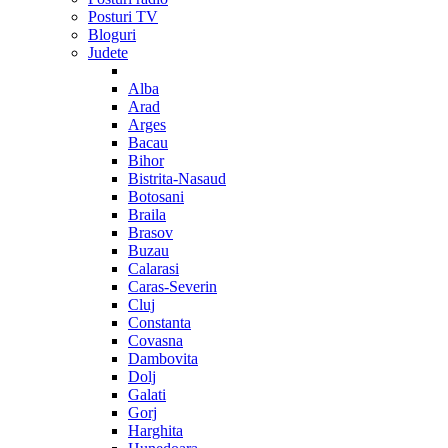
Posturi TV
Bloguri
Judete
Alba
Arad
Arges
Bacau
Bihor
Bistrita-Nasaud
Botosani
Braila
Brasov
Buzau
Calarasi
Caras-Severin
Cluj
Constanta
Covasna
Dambovita
Dolj
Galati
Gorj
Harghita