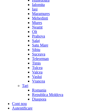
Hunedoara
Ialomita
Iasi
Maramures
Mehedinti
Mures
Neamt
Olt
Prahova
Salaj
Satu Mare
Sibiu
Suceava
Teleorman
Timis
Tulcea
Valcea
Vaslui
Vrancea
Tari
Romania
Republica Moldova
Diaspora
Cont nou
Autentificare