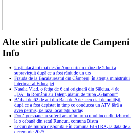
Alte stiri publicate de Campeni
Info
Urșii atacă tot mai des în Apuseni: un mânz de 5 luni a
supraviețuit după ce a fost rănit de un urs
Frauda de la Bacalaureatul din Câmpeni, în atenția ministrului
interimar al Educației
Natalia Vlad, o fetița de 6 ani originară din Sălciua, 4 de
„DA” la Românii au Talent, alături de trupa „Glamour”
Bărbat de 62 de ani din Baia de Arieș cercetat de polițiști,
după ce a fost depistat în timp ce conducea un ATV fără a
avea permis, pe raza localității Sărtaș
Două persoane au suferit arsuri în urma unui incendiu izbucnit
la o cabană din satul Runcuri, comuna Bistra
Locuri de muncă disponibile în comuna BISTRA, la data de 2
decembrie 2025