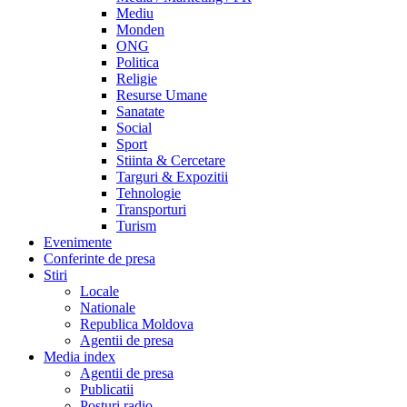
Mediu
Monden
ONG
Politica
Religie
Resurse Umane
Sanatate
Social
Sport
Stiinta & Cercetare
Targuri & Expozitii
Tehnologie
Transporturi
Turism
Evenimente
Conferinte de presa
Stiri
Locale
Nationale
Republica Moldova
Agentii de presa
Media index
Agentii de presa
Publicatii
Posturi radio