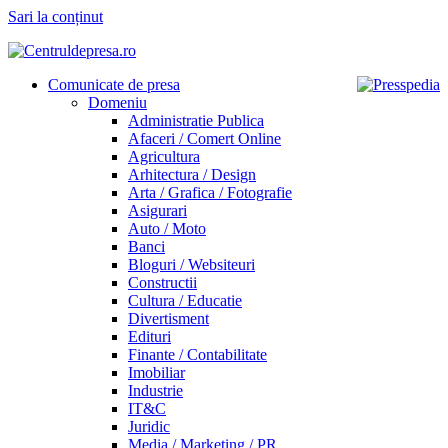
Sari la conținut
Comunicate de presa
Domeniu
Administratie Publica
Afaceri / Comert Online
Agricultura
Arhitectura / Design
Arta / Grafica / Fotografie
Asigurari
Auto / Moto
Banci
Bloguri / Websiteuri
Constructii
Cultura / Educatie
Divertisment
Edituri
Finante / Contabilitate
Imobiliar
Industrie
IT&C
Juridic
Media / Marketing / PR