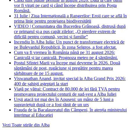
Când sunt plătite pensiile în august 2026. Data la care banii
vor fi virați pe card și când începe distribuirea prin Poșta
Română.
31 Iulie | Ziua Internațională a Rangerilor: Eroii care se află în
prima linie pentru protejarea biodiversității
VIDEO | Comunitatea din Bucerdea Grânoasă, distrusă după
ce primarul și-a pus capăt zilelor: „O pierdere extrem de
dificilă pentru comună, vecini și familie”
Incendiu în Alba Iulia: Un punct de transformare electrică de
pe Bulevardul Republicii, în zona Selgros, a fost afectat.
Cum va fi vremea în România până pe 31 august 2026:
Caniculă și iar caniculă. Prognoza meteo pe 4 săptămâni.
Postul Sfintei Marii va începe mai devreme în 2026. Două
săptămâni de post, rugăciune și pregătire pentru marea
sărbătoare de pe 15 august.
Viswanathan Anand, invitat special la Alba Grand Prix 2026:
400 de șahiști așteptați la start
Viață pe vătrai: Contract de 80.000 de lei fără TVA pentru
promovarea proiectului centurii de sud-vest a Alba Iuliei
Urșii atacă tot mai des în Apuseni: un mânz de 5 luni a
supraviețuit după ce a fost rănit de un urs
Frauda de la Bacalaureatul din Câmpeni, în atenția ministrului
interimar al Educației
Vezi Toate stirile din Alba