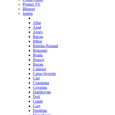
Posturi TV
Bloguri
Judete
Alba
Arad
Arges
Bacau
Bihor
Bistrita-Nasaud
Botosani
Braila
Brasov
Buzau
Calarasi
Caras-Severin
Cluj
Constanta
Covasna
Dambovita
Dolj
Galati
Gorj
Harghita