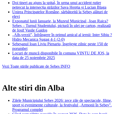
Doi tineri au ajuns la spital, în urma unui accident rutier
petrecut la intersecția străzilor Sava Henția și Lucian Blaga
Unirea Principatelor Române, sărbătorită la Sebeș alături de
elevi
Exponatul lunii Ianuarie, la Muzeul Municipal „Ioan Raica?
Sebeş – Turnul Studentului, pictură în ulei pe carton, realizată
de Iosif Vasile Gaidoş
„Alb-verzii”, înfrângere în primul amical al iernii: Inter Sibiu ?
Hidro Mecanica Șugag 4-1 (2-0)
Sebeșanul Ioan Liviu Pienariu, îngrijește zilnic peste 150 de
porumbei
Locuri de muncă disponibile în comuna VINȚU DE JOS, la
data de 25 noiembrie 2025
Vezi Toate stirile publicate de Sebes INFO
Alte stiri din Alba
Zilele Municipiului Sebeș 2026: zece zile de spectacole, filme,
sport și evenimente culturale, la festivalul „Armonii în Sebeș”.
Programul complet