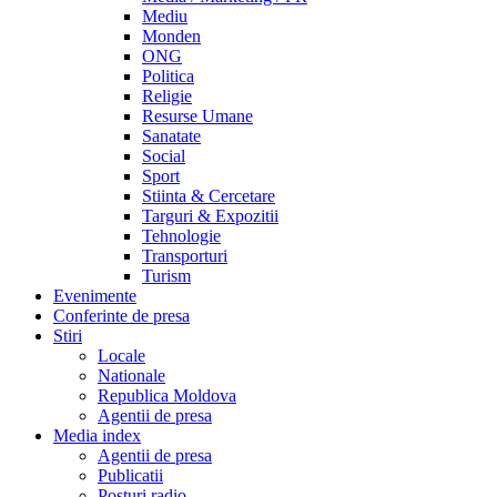
Mediu
Monden
ONG
Politica
Religie
Resurse Umane
Sanatate
Social
Sport
Stiinta & Cercetare
Targuri & Expozitii
Tehnologie
Transporturi
Turism
Evenimente
Conferinte de presa
Stiri
Locale
Nationale
Republica Moldova
Agentii de presa
Media index
Agentii de presa
Publicatii
Posturi radio