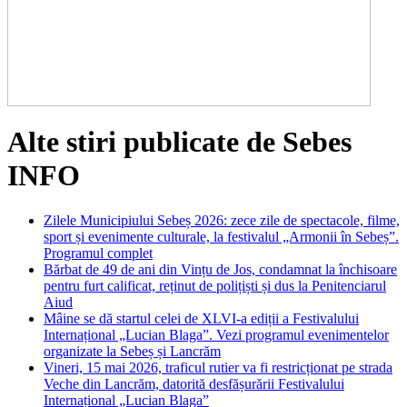
Alte stiri publicate de Sebes
INFO
Zilele Municipiului Sebeș 2026: zece zile de spectacole, filme,
sport și evenimente culturale, la festivalul „Armonii în Sebeș”.
Programul complet
Bărbat de 49 de ani din Vințu de Jos, condamnat la închisoare
pentru furt calificat, reținut de polițiști și dus la Penitenciarul
Aiud
Mâine se dă startul celei de XLVI-a ediții a Festivalului
Internațional „Lucian Blaga”. Vezi programul evenimentelor
organizate la Sebeș și Lancrăm
Vineri, 15 mai 2026, traficul rutier va fi restricționat pe strada
Veche din Lancrăm, datorită desfășurării Festivalului
Internațional „Lucian Blaga”