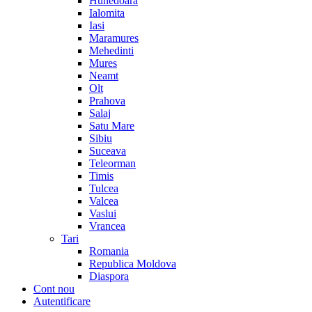
Hunedoara
Ialomita
Iasi
Maramures
Mehedinti
Mures
Neamt
Olt
Prahova
Salaj
Satu Mare
Sibiu
Suceava
Teleorman
Timis
Tulcea
Valcea
Vaslui
Vrancea
Tari
Romania
Republica Moldova
Diaspora
Cont nou
Autentificare