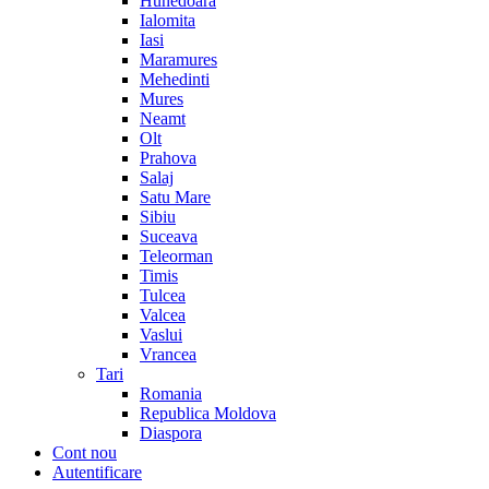
Hunedoara
Ialomita
Iasi
Maramures
Mehedinti
Mures
Neamt
Olt
Prahova
Salaj
Satu Mare
Sibiu
Suceava
Teleorman
Timis
Tulcea
Valcea
Vaslui
Vrancea
Tari
Romania
Republica Moldova
Diaspora
Cont nou
Autentificare