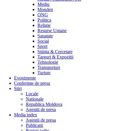
Mediu
Monden
ONG
Politica
Religie
Resurse Umane
Sanatate
Social
Sport
Stiinta & Cercetare
Targuri & Expozitii
Tehnologie
Transporturi
Turism
Evenimente
Conferinte de presa
Stiri
Locale
Nationale
Republica Moldova
Agentii de presa
Media index
Agentii de presa
Publicatii
Posturi radio