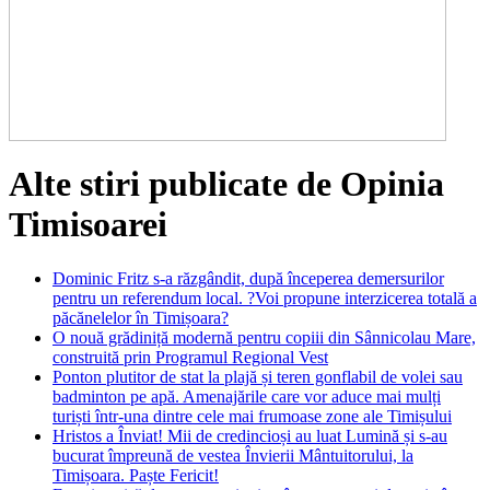
Alte stiri publicate de Opinia
Timisoarei
Dominic Fritz s-a răzgândit, după începerea demersurilor
pentru un referendum local. ?Voi propune interzicerea totală a
păcănelelor în Timișoara?
O nouă grădiniță modernă pentru copiii din Sânnicolau Mare,
construită prin Programul Regional Vest
Ponton plutitor de stat la plajă și teren gonflabil de volei sau
badminton pe apă. Amenajările care vor aduce mai mulți
turiști într-una dintre cele mai frumoase zone ale Timișului
Hristos a Înviat! Mii de credincioși au luat Lumină și s-au
bucurat împreună de vestea Învierii Mântuitorului, la
Timișoara. Paște Fericit!