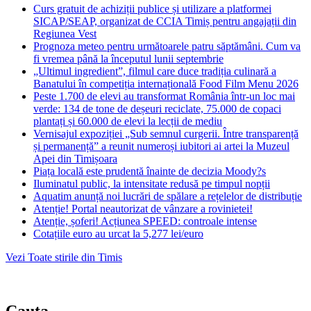
Curs gratuit de achiziții publice și utilizare a platformei
SICAP/SEAP, organizat de CCIA Timiș pentru angajații din
Regiunea Vest
Prognoza meteo pentru următoarele patru săptămâni. Cum va
fi vremea până la începutul lunii septembrie
„Ultimul ingredient”, filmul care duce tradiția culinară a
Banatului în competiția internațională Food Film Menu 2026
Peste 1.700 de elevi au transformat România într-un loc mai
verde: 134 de tone de deșeuri reciclate, 75.000 de copaci
plantați și 60.000 de elevi la lecții de mediu
Vernisajul expoziției „Sub semnul curgerii. Între transparență
și permanență” a reunit numeroși iubitori ai artei la Muzeul
Apei din Timișoara
Piața locală este prudentă înainte de decizia Moody?s
Iluminatul public, la intensitate redusă pe timpul nopții
Aquatim anunță noi lucrări de spălare a rețelelor de distribuție
Atenție! Portal neautorizat de vânzare a rovinietei!
Atenție, șoferi! Acțiunea SPEED: controale intense
Cotațiile euro au urcat la 5,277 lei/euro
Vezi Toate stirile din Timis