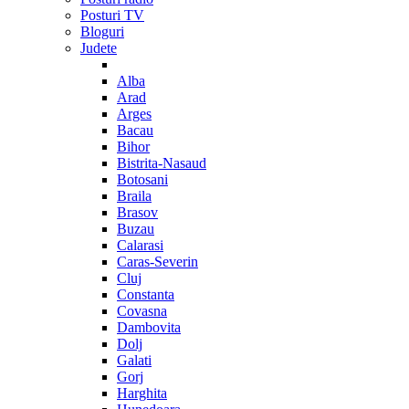
Posturi TV
Bloguri
Judete
Alba
Arad
Arges
Bacau
Bihor
Bistrita-Nasaud
Botosani
Braila
Brasov
Buzau
Calarasi
Caras-Severin
Cluj
Constanta
Covasna
Dambovita
Dolj
Galati
Gorj
Harghita