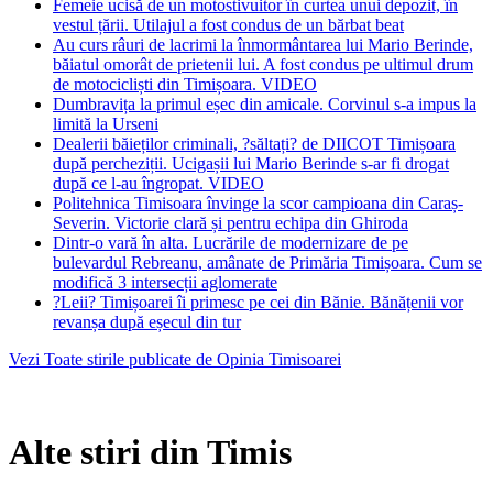
Femeie ucisă de un motostivuitor în curtea unui depozit, în
vestul țării. Utilajul a fost condus de un bărbat beat
Au curs râuri de lacrimi la înmormântarea lui Mario Berinde,
băiatul omorât de prietenii lui. A fost condus pe ultimul drum
de motocicliști din Timișoara. VIDEO
Dumbravița la primul eșec din amicale. Corvinul s-a impus la
limită la Urseni
Dealerii băieților criminali, ?săltați? de DIICOT Timișoara
după percheziții. Ucigașii lui Mario Berinde s-ar fi drogat
după ce l-au îngropat. VIDEO
Politehnica Timisoara învinge la scor campioana din Caraș-
Severin. Victorie clară și pentru echipa din Ghiroda
Dintr-o vară în alta. Lucrările de modernizare de pe
bulevardul Rebreanu, amânate de Primăria Timișoara. Cum se
modifică 3 intersecții aglomerate
?Leii? Timișoarei îi primesc pe cei din Bănie. Bănățenii vor
revanșa după eșecul din tur
Vezi Toate stirile publicate de Opinia Timisoarei
Alte stiri din Timis