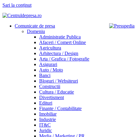
Sari la conținut
Comunicate de presa
Domeniu
Administratie Publica
Afaceri / Comert Online
Agricultura
Arhitectura / Design
Arta / Grafica / Fotografie
Asigurari
Auto / Moto
Banci
Bloguri / Websiteuri
Constructii
Cultura / Educatie
Divertisment
Edituri
Finante / Contabilitate
Imobiliar
Industrie
IT&C
Juridic
Media / Marketing / PR